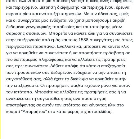
αποστέλλονται από μια συσκευή για εξατομικευμένες διαφημίσεις
Στατιστικά Athens #JobFestival
και περιεχόμενο, μέτρηση διαφήμισης και περιεχομένου, έρευνα
2019
ακροατηρίου και ανάπτυξη υπηρεσιών.
Με την άδειά σας, εμείς
και οι συνεργάτες μας ενδέχεται να χρησιμοποιήσουμε ακριβή
Στατιστικά Thessaloniki
δεδομένα γεωγραφικής τοποθεσίας και ταυτοποίησης μέσω
#JobFestival 2019
σάρωσης συσκευών. Μπορείτε να κάνετε κλικ για να συναινέσετε
στην επεξεργασία από εμάς και τους 1538 συνεργάτες μας όπως
Στατιστικά Athens #JobFestival
περιγράφεται παραπάνω. Εναλλακτικά, μπορείτε να κάνετε κλικ
2018
για να αρνηθείτε να συναινέσετε ή να αποκτήσετε πρόσβαση σε
πιο λεπτομερείς πληροφορίες και να αλλάξετε τις προτιμήσεις
Στατιστικά Thessaloniki
σας πριν συναινέσετε.
Λάβετε υπόψη ότι κάποια επεξεργασία
#JobFestival 2018
των προσωπικών σας δεδομένων ενδέχεται να μην απαιτεί τη
Στατιστικά Athens #JobFestival
συγκατάθεσή σας, αλλά έχετε το δικαίωμα να αρνηθείτε αυτήν
την επεξεργασία. Οι προτιμήσεις σαςθα ισχύουν μόνο για αυτόν
2017
τον ιστότοπο. Μπορείτε να αλλάξετε τις προτιμήσεις σας ή να
Στατιστικά Thessaloniki
ανακαλέσετε τη συγκατάθεσή σας ανά πάσα στιγμή
επιστρέφοντας σε αυτόν τον ιστότοπο και κάνοντας κλικ στο
#JobFestival 2017
κουμπί "Απορρήτου" στο κάτω μέρος της ιστοσελίδας.
Στατιστικά Athens #JobFestival
2016
Στατιστικά Athens #JobFestival