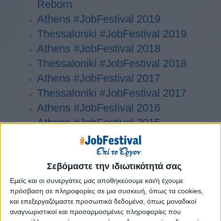
Reborn
Athens #JobFestival 2019
Thessaloniki #JobFestival 2019
Athens #JobFestival 2018
Thessaloniki #JobFestival 2018
Athens #JobFestival 2017
Τhessaloniki #JobFestival 2017
Athens #JobFestival 2016
Athens #JobFestival 2015
Thessaloniki #JobFestival 2014
Στατιστικά
Σεβόμαστε την ιδιωτικότητά σας
Στατιστικά Athens & Thessaloniki
Εμείς και οι συνεργάτες μας αποθηκεύουμε και/ή έχουμε
#JobFestivals 2022
πρόσβαση σε πληροφορίες σε μια συσκευή, όπως τα cookies,
Στατιστικά Thessaloniki
και επεξεργαζόμαστε προσωπικά δεδομένα, όπως μοναδικοί
αναγνωριστικοί και προσαρμοσμένες πληροφορίες που
#JobFestival 2019 Reborn