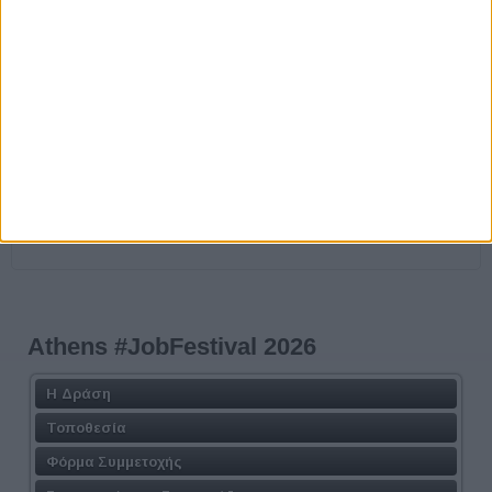
ΚΑΝΕ ΤΗΝ ΕΓΓΡΑΦΗ ΣΟΥ ΤΩΡΑ!
Προηγούμενο
Επόμενο
Athens #JobFestival 2026
Η Δράση
Τοποθεσία
Φόρμα Συμμετοχής