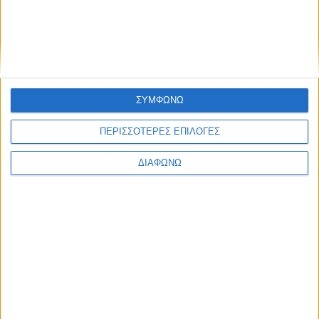
Υλικό
Φωτογραφίες
Παρουσιάσεις
Υλικό
ΣΥΜΦΩΝΩ
Φωτογραφίες
ΠΕΡΙΣΣΟΤΕΡΕΣ ΕΠΙΛΟΓΕΣ
Παρουσιάσεις
#JobDays
ΔΙΑΦΩΝΩ
NM PROPERTIES Ι.Κ.Ε.
NM PROPERTIES Ι.Κ.Ε.
Η
NM PROPERTIES Ι.Κ.Ε.
αποτελεί μια σύγχρονη