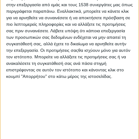
Στατιστικά Athens #JobFestival
στην επεξεργασία από εμάς και τους 1538 συνεργάτες μας όπως
περιγράφεται παραπάνω. Εναλλακτικά, μπορείτε να κάνετε κλικ
2019
για να αρνηθείτε να συναινέσετε ή να αποκτήσετε πρόσβαση σε
Στατιστικά Thessaloniki
πιο λεπτομερείς πληροφορίες και να αλλάξετε τις προτιμήσεις
σας πριν συναινέσετε.
Λάβετε υπόψη ότι κάποια επεξεργασία
#JobFestival 2019
των προσωπικών σας δεδομένων ενδέχεται να μην απαιτεί τη
Στατιστικά Athens #JobFestival
συγκατάθεσή σας, αλλά έχετε το δικαίωμα να αρνηθείτε αυτήν
2018
την επεξεργασία. Οι προτιμήσεις σαςθα ισχύουν μόνο για αυτόν
τον ιστότοπο. Μπορείτε να αλλάξετε τις προτιμήσεις σας ή να
Στατιστικά Thessaloniki
ανακαλέσετε τη συγκατάθεσή σας ανά πάσα στιγμή
#JobFestival 2018
επιστρέφοντας σε αυτόν τον ιστότοπο και κάνοντας κλικ στο
κουμπί "Απορρήτου" στο κάτω μέρος της ιστοσελίδας.
Στατιστικά Athens #JobFestival
2017
Στατιστικά Thessaloniki
#JobFestival 2017
Στατιστικά Athens #JobFestival
2016
Στατιστικά Athens #JobFestival