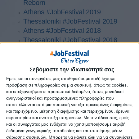
Reborn
Athens #JobFestival 2019
Thessaloniki #JobFestival 2019
Athens #JobFestival 2018
Thessaloniki #JobFestival 2018
Athens #JobFestival 2017
Τhessaloniki #JobFestival 2017
Athens #JobFestival 2016
Σεβόμαστε την ιδιωτικότητά σας
Athens #JobFestival 2015
Εμείς και οι συνεργάτες μας αποθηκεύουμε και/ή έχουμε
Thessaloniki #JobFestival 2014
πρόσβαση σε πληροφορίες σε μια συσκευή, όπως τα cookies,
και επεξεργαζόμαστε προσωπικά δεδομένα, όπως μοναδικοί
Στατιστικά
αναγνωριστικοί και προσαρμοσμένες πληροφορίες που
αποστέλλονται από μια συσκευή για εξατομικευμένες διαφημίσεις
Στατιστικά Athens & Thessaloniki
και περιεχόμενο, μέτρηση διαφήμισης και περιεχομένου, έρευνα
#JobFestivals 2022
ακροατηρίου και ανάπτυξη υπηρεσιών.
Με την άδειά σας, εμείς
Στατιστικά Thessaloniki
και οι συνεργάτες μας ενδέχεται να χρησιμοποιήσουμε ακριβή
δεδομένα γεωγραφικής τοποθεσίας και ταυτοποίησης μέσω
#JobFestival 2019 Reborn
σάρωσης συσκευών. Μπορείτε να κάνετε κλικ για να συναινέσετε