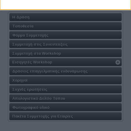
Athens #JobFestival 2026
Η Δράση
Τοποθεσία
Φόρμα Συμμετοχής
Συμμετοχή στις Συνεντεύξεις
Συμμετοχή στα Workshop
Εισηγητές Workshop
Δράσεις επαγγελματικής ενδυνάμωσης
Χορηγοί
Συχνές ερωτήσεις
Απολογιστικό Δελτίο Τύπου
Φωτογραφικό υλικό
Πακέτα Συμμετοχής για Εταιρίες