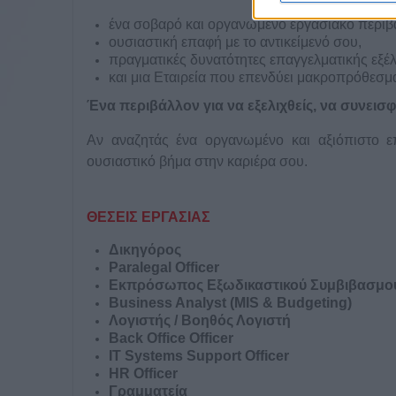
ένα σοβαρό και οργανωμένο εργασιακό περιβ
ο
υσιαστική επαφή με το αντικείμενό σου,
π
ραγματικές δυνατότητες επαγγελματικής εξέλ
κ
αι μια Εταιρεία που επενδύει μακροπρόθεσ
Ένα περιβάλλον για να εξελιχθείς, να συνεισφ
Αν αναζητάς ένα οργανωμένο και αξιόπιστο ε
ουσιαστικό βήμα στην καριέρα σου.
ΘΕΣΕΙΣ ΕΡΓΑΣΙΑΣ
Δικηγόρος
Paralegal Officer
Εκπρόσωπος Εξωδικαστικού Συμβιβασμού (
Business Analyst (MIS & Budgeting)
Λογιστής / Βοηθός Λογιστή
Back Office Officer
IT Systems Support Officer
HR Officer
Γραμματεία