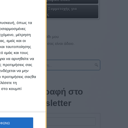
Πακέτα Συμμετοχής για
Εταιρίες
 συσκευή, όπως τα
προσαρμοσμένες
ιεχόμενο, μέτρηση
Το καλάθι μου
ς, εμείς και οι
Το καλάθι σας είναι άδειο.
και ταυτοποίησης
ό εμάς και τους
ια να αρνηθείτε να
ς προτιμήσεις σας
νδέχεται να μην
Οι προτιμήσεις σαςθα
λέσετε τη
κ στο κουμπί
Εγγραφή στο
όσο και
newsletter
πουλος
ΜΦΩΝΩ