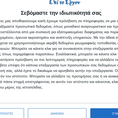
ίες,
σμό,
Σεβόμαστε την ιδιωτικότητά σας
γικών λύσεων,
ων μας.
άτες μας αποθηκεύουμε και/ή έχουμε πρόσβαση σε πληροφορίες σε μια
ργαζόμαστε προσωπικά δεδομένα, όπως μοναδικοί αναγνωριστικοί και 
στέλλονται από μια συσκευή για εξατομικευμένες διαφημίσεις και περ
εχομένου, έρευνα ακροατηρίου και ανάπτυξη υπηρεσιών.
Με την άδειά σα
ι ως συνεργάτες με αξία, ρόλο και μακροπρόθεσμη προοπτική.
χεται να χρησιμοποιήσουμε ακριβή δεδομένα γεωγραφικής τοποθεσίας 
όπου:
ών. Μπορείτε να κάνετε κλικ για να συναινέσετε στην επεξεργασία απ
 όπως περιγράφεται παραπάνω. Εναλλακτικά, μπορείτε να κάνετε κλικ γ
οκτήσετε πρόσβαση σε πιο λεπτομερείς πληροφορίες και να αλλάξετε τι
έπεια,
βετε υπόψη ότι κάποια επεξεργασία των προσωπικών σας δεδομένων ε
ύν σταθερή επένδυση,
εσή σας, αλλά έχετε το δικαίωμα να αρνηθείτε αυτήν την επεξεργασία. 
 δυνατότητες ανάπτυξης.
τόν τον ιστότοπο. Μπορείτε να αλλάξετε τις προτιμήσεις σας ή να ανακα
 πάσα στιγμή επιστρέφοντας σε αυτόν τον ιστότοπο και κάνοντας κλι
ητα, χτίζοντας σχέσεις εμπιστοσύνης τόσο με τους πελάτες μας 
ω μέρος της ιστοσελίδας.
 πορείας, είτε διαθέτεις ήδη εμπειρία, στη
Νικόλαος Ανδρικό
ΕΠΙΛΟΓΕΣ
ΔΙΑΦΩΝΩ
ΣΥ