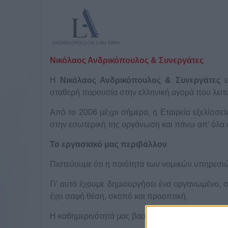
Νικόλαος Ανδρικόπουλος & Συνεργάτες
Η
Νικόλαος Ανδρικόπουλος & Συνεργάτες
ε
σταθερή παρουσία στην ελληνική αγορά που λειτο
Από το 2006 μέχρι σήμερα, η Εταιρεία εξελίσσε
στην εσωτερική της οργάνωση και πάνω απ’ όλα
Το εργασιακό μας περιβάλλον
Πιστεύουμε ότι η ποιότητα των νομικών υπηρεσιώ
Γι’ αυτό έχουμε δημιουργήσει ένα οργανωμένο, 
έχει σαφή θέση, σκοπό και προοπτική.
Η καθημερινότητά μας βασίζεται: