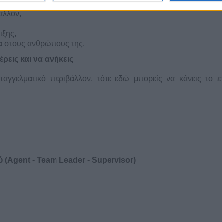
άλλον,
ιξης,
μα στους ανθρώπους της.
έρεις και να ανήκεις
παγγελματικό περιβάλλον, τότε εδώ μπορείς να κάνεις το 
Agent - Team Leader - Supervisor)