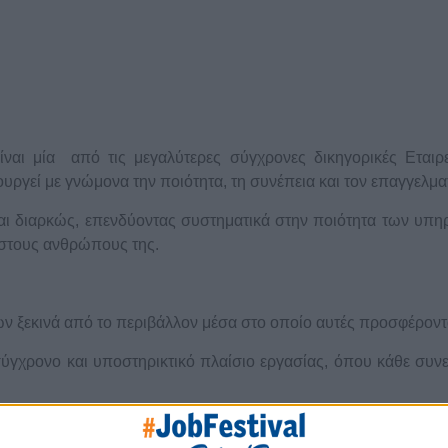
ίναι μία από τις μεγαλύτερες σύγχρονες δικηγορικές Eταιρε
υργεί με γνώμονα την ποιότητα, τη συνέπεια και τον επαγγελμα
ται διαρκώς, επενδύοντας συστηματικά στην ποιότητα των υπη
 στους ανθρώπους της.
ν ξεκινά από το περιβάλλον μέσα στο οποίο αυτές προσφέροντ
σύγχρονο και υποστηρικτικό πλαίσιο εργασίας, όπου κάθε συν