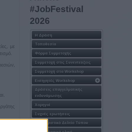
#JobFestival
2026
Η Δράση
Τοποθεσία
ίες, με
Φόρμα Συμμετοχής
τισμό.
Συμμετοχή στις Συνεντεύξεις
ρεσιών,
Συμμετοχή στα Workshop
Εισηγητές Workshop
Δράσεις επαγγελματικής
αι.
ενδυνάμωσης
Χορηγοί
εργάτης
Συχνές ερωτήσεις
Απολογιστικό Δελτίο Τύπου
Φωτογραφικό υλικό