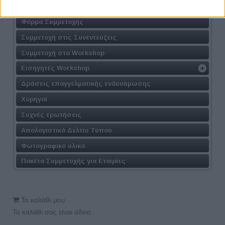
Τοποθεσία
Φόρμα Συμμετοχής
Συμμετοχή στις Συνεντεύξεις
Συμμετοχή στα Workshop
Εισηγητές Workshop
Δράσεις επαγγελματικής ενδυνάμωσης
Χορηγοί
Συχνές ερωτήσεις
Απολογιστικό Δελτίο Τύπου
Φωτογραφικό υλικό
Πακέτα Συμμετοχής για Εταιρίες
Το καλάθι μου
Το καλάθι σας είναι άδειο.