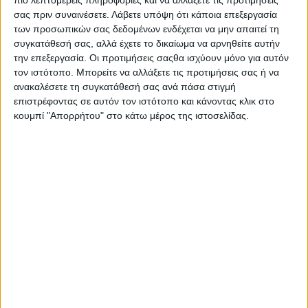
Στατιστικά Athens #JobFestival
σας πριν συναινέσετε.
Λάβετε υπόψη ότι κάποια επεξεργασία
2019
των προσωπικών σας δεδομένων ενδέχεται να μην απαιτεί τη
συγκατάθεσή σας, αλλά έχετε το δικαίωμα να αρνηθείτε αυτήν
Στατιστικά Thessaloniki
την επεξεργασία. Οι προτιμήσεις σαςθα ισχύουν μόνο για αυτόν
#JobFestival 2019
τον ιστότοπο. Μπορείτε να αλλάξετε τις προτιμήσεις σας ή να
ανακαλέσετε τη συγκατάθεσή σας ανά πάσα στιγμή
Στατιστικά Athens #JobFestival
επιστρέφοντας σε αυτόν τον ιστότοπο και κάνοντας κλικ στο
2018
κουμπί "Απορρήτου" στο κάτω μέρος της ιστοσελίδας.
Στατιστικά Thessaloniki
#JobFestival 2018
Στατιστικά Athens #JobFestival
2017
Στατιστικά Thessaloniki
#JobFestival 2017
Στατιστικά Athens #JobFestival
2016
Στατιστικά Athens #JobFestival