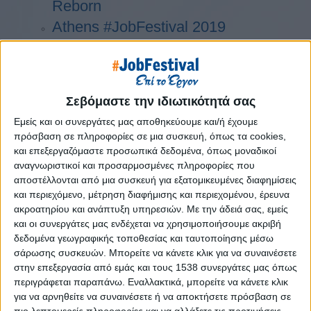
Reborn
Athens #JobFestival 2019
Thessaloniki #JobFestival 2019
Athens #JobFestival 2018
Thessaloniki #JobFestival 2018
Σεβόμαστε την ιδιωτικότητά σας
Athens #JobFestival 2017
Εμείς και οι συνεργάτες μας αποθηκεύουμε και/ή έχουμε
Τhessaloniki #JobFestival 2017
πρόσβαση σε πληροφορίες σε μια συσκευή, όπως τα cookies,
Athens #JobFestival 2016
και επεξεργαζόμαστε προσωπικά δεδομένα, όπως μοναδικοί
αναγνωριστικοί και προσαρμοσμένες πληροφορίες που
Athens #JobFestival 2015
αποστέλλονται από μια συσκευή για εξατομικευμένες διαφημίσεις
Thessaloniki #JobFestival 2014
και περιεχόμενο, μέτρηση διαφήμισης και περιεχομένου, έρευνα
ακροατηρίου και ανάπτυξη υπηρεσιών.
Με την άδειά σας, εμείς
Στατιστικά
και οι συνεργάτες μας ενδέχεται να χρησιμοποιήσουμε ακριβή
Στατιστικά Athens & Thessaloniki
δεδομένα γεωγραφικής τοποθεσίας και ταυτοποίησης μέσω
σάρωσης συσκευών. Μπορείτε να κάνετε κλικ για να συναινέσετε
#JobFestivals 2022
στην επεξεργασία από εμάς και τους 1538 συνεργάτες μας όπως
Στατιστικά Thessaloniki
περιγράφεται παραπάνω. Εναλλακτικά, μπορείτε να κάνετε κλικ
για να αρνηθείτε να συναινέσετε ή να αποκτήσετε πρόσβαση σε
#JobFestival 2019 Reborn
πιο λεπτομερείς πληροφορίες και να αλλάξετε τις προτιμήσεις