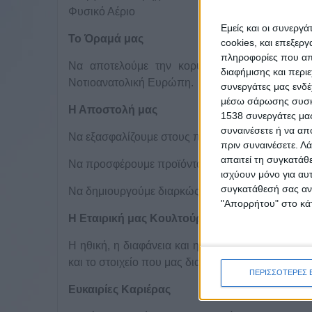
Φυσικό Αέριο
Εμείς και οι συνεργ
Το Όραμά μας
cookies, και επεξε
πληροφορίες που απο
Να αποτελούμε την κορυφαία εταιρεία εμπορί
διαφήμισης και περι
Νοτιοανατολική Ευρώπη.
συνεργάτες μας ενδέ
μέσω σάρωσης συσκευ
Η Αποστολή μας
1538 συνεργάτες μας
συναινέσετε ή να απ
Να εξασφαλίζουμε στους πελάτες μας τις βέλτιστε
πριν συναινέσετε.
Λά
απαιτεί τη συγκατάθ
Να προσφέρουμε προϊόντα και υπηρεσίες υψηλής 
ισχύουν μόνο για αυ
συγκατάθεσή σας ανά
Να δημιουργούμε διαρκώς προστιθέμενη αξία για τ
"Απορρήτου" στο κάτ
Η Εταιρική μας Κουλτούρα
Η ηθική, η διαφάνεια και η επαγγελματική δεοντ
και το στοιχείο που μας διαφοροποιεί στο επιχει
ΠΕΡΙΣΣΟΤΕΡΕΣ 
Ευκαιρίες Καριέρας