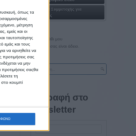
Πακέτα Συμμετοχής για
 συσκευή, όπως τα
Εταιρίες
προσαρμοσμένες
ιεχόμενο, μέτρηση
μού στη
ς, εμείς και οι
και ταυτοποίησης
Το καλάθι μου
ό εμάς και τους
Το καλάθι σας είναι άδειο.
ια να αρνηθείτε να
ς προτιμήσεις σας
νδέχεται να μην
Οι προτιμήσεις σαςθα
λέσετε τη
κ στο κουμπί
Εγγραφή στο
newsletter
ιότητας
ΜΦΩΝΩ