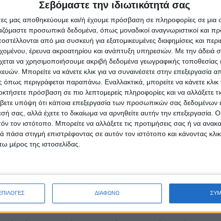
Σεβόμαστε την ιδιωτικότητά σας
άτες μας αποθηκεύουμε και/ή έχουμε πρόσβαση σε πληροφορίες σε μια
ργαζόμαστε προσωπικά δεδομένα, όπως μοναδικοί αναγνωριστικοί και 
στέλλονται από μια συσκευή για εξατομικευμένες διαφημίσεις και περ
ας και προμήθειας βιομηχανικού και υδραυλικού εξοπλισ
εχομένου, έρευνα ακροατηρίου και ανάπτυξη υπηρεσιών.
Με την άδειά σα
χεται να χρησιμοποιήσουμε ακριβή δεδομένα γεωγραφικής τοποθεσίας 
ών. Μπορείτε να κάνετε κλικ για να συναινέσετε στην επεξεργασία απ
 όπως περιγράφεται παραπάνω. Εναλλακτικά, μπορείτε να κάνετε κλικ γ
οκτήσετε πρόσβαση σε πιο λεπτομερείς πληροφορίες και να αλλάξετε τι
ς επιλογές της αγοράς.
βετε υπόψη ότι κάποια επεξεργασία των προσωπικών σας δεδομένων ε
εσή σας, αλλά έχετε το δικαίωμα να αρνηθείτε αυτήν την επεξεργασία. 
ποιότητας σε ανταγωνιστικές τιμές.
τόν τον ιστότοπο. Μπορείτε να αλλάξετε τις προτιμήσεις σας ή να ανακα
 πάσα στιγμή επιστρέφοντας σε αυτόν τον ιστότοπο και κάνοντας κλι
ην εταιρεία και τους μετόχους μας.
ω μέρος της ιστοσελίδας.
ολογία αποτελούν τον πυρήνα της επιχειρηματικής μας δραστηρ
ρηματικό περιβάλλον.
ΕΠΙΛΟΓΕΣ
ΔΙΑΦΩΝΩ
ΣΥ