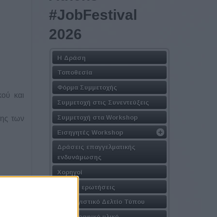
#JobFestival
2026
Η Δράση
Τοποθεσία
Φόρμα Συμμετοχής
κού και
Συμμετοχή στις Συνεντεύξεις
Συμμετοχή στα Workshop
της των
Εισηγητές Workshop
Δράσεις επαγγελματικής
ενδυνάμωσης
Χορηγοί
Συχνές ερωτήσεις
Απολογιστικό Δελτίο Τύπου
τήρια •
Φωτογραφικό υλικό