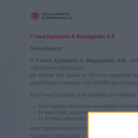
Γενική Εμπορίου & Βιομηχανίας Α.Ε.
Ποιοι Είμαστε
Η
Γενική Εμπορίου & Βιομηχανίας Α.Ε.
αποτ
Υδραυλικού Εξοπλισμού.
Με ιστορία που ξεκινά το 1974 και παρουσία ά
μεγαλύτερων εταιρειών στην Ελλάδα και στις χώ
Στη Γενική Εμπορίου & Βιομηχανίας επενδύουμε 
Στην παροχή αξιόπιστων και υψηλής ποιότητ
Σε καινοτόμες μηχανικές λύσεις
Σε τεχνικές υπηρεσίες υψηλών απαιτήσεων
Δραστηριοποιούμαστε σε κρίσιμους τομείς της οι
Ενέργεια • Βιομηχανία • Ύδρευση & Αποχέτευση