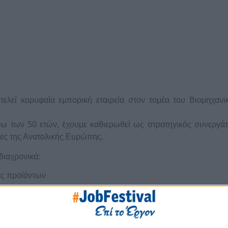
ελεί κορυφαία εμπορική εταιρεία στον τομέα του Βιομηχανι
νω των 50 ετών, έχουμε καθιερωθεί ως στρατηγικός συνεργά
ρες της Ανατολικής Ευρώπης.
διαχρονικά:
ας προϊόντων
κονομίας, όπως:
 • Πυρόσβεση • Κατασκευές • Υποδομές • Ναυτιλία • Διυλισ