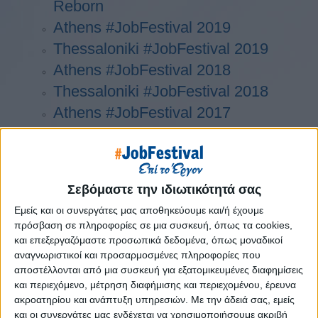
Reborn
Athens #JobFestival 2019
Thessaloniki #JobFestival 2019
Athens #JobFestival 2018
Thessaloniki #JobFestival 2018
Athens #JobFestival 2017
Τhessaloniki #JobFestival 2017
Athens #JobFestival 2016
Athens #JobFestival 2015
Σεβόμαστε την ιδιωτικότητά σας
Thessaloniki #JobFestival 2014
Εμείς και οι συνεργάτες μας αποθηκεύουμε και/ή έχουμε
Στατιστικά
πρόσβαση σε πληροφορίες σε μια συσκευή, όπως τα cookies,
και επεξεργαζόμαστε προσωπικά δεδομένα, όπως μοναδικοί
Στατιστικά Athens & Thessaloniki
αναγνωριστικοί και προσαρμοσμένες πληροφορίες που
#JobFestivals 2022
αποστέλλονται από μια συσκευή για εξατομικευμένες διαφημίσεις
Στατιστικά Thessaloniki
και περιεχόμενο, μέτρηση διαφήμισης και περιεχομένου, έρευνα
ακροατηρίου και ανάπτυξη υπηρεσιών.
Με την άδειά σας, εμείς
#JobFestival 2019 Reborn
και οι συνεργάτες μας ενδέχεται να χρησιμοποιήσουμε ακριβή