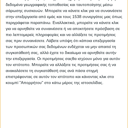
Στατιστικά Athens #JobFestival
δεδομένα γεωγραφικής τοποθεσίας και ταυτοποίησης μέσω
σάρωσης συσκευών. Μπορείτε να κάνετε κλικ για να συναινέσετε
2019
στην επεξεργασία από εμάς και τους 1538 συνεργάτες μας όπως
Στατιστικά Thessaloniki
περιγράφεται παραπάνω. Εναλλακτικά, μπορείτε να κάνετε κλικ
για να αρνηθείτε να συναινέσετε ή να αποκτήσετε πρόσβαση σε
#JobFestival 2019
πιο λεπτομερείς πληροφορίες και να αλλάξετε τις προτιμήσεις
Στατιστικά Athens #JobFestival
σας πριν συναινέσετε.
Λάβετε υπόψη ότι κάποια επεξεργασία
2018
των προσωπικών σας δεδομένων ενδέχεται να μην απαιτεί τη
συγκατάθεσή σας, αλλά έχετε το δικαίωμα να αρνηθείτε αυτήν
Στατιστικά Thessaloniki
την επεξεργασία. Οι προτιμήσεις σαςθα ισχύουν μόνο για αυτόν
#JobFestival 2018
τον ιστότοπο. Μπορείτε να αλλάξετε τις προτιμήσεις σας ή να
ανακαλέσετε τη συγκατάθεσή σας ανά πάσα στιγμή
Στατιστικά Athens #JobFestival
επιστρέφοντας σε αυτόν τον ιστότοπο και κάνοντας κλικ στο
2017
κουμπί "Απορρήτου" στο κάτω μέρος της ιστοσελίδας.
Στατιστικά Thessaloniki
#JobFestival 2017
Στατιστικά Athens #JobFestival
2016
Στατιστικά Athens #JobFestival