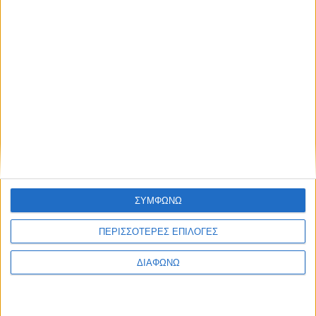
Υλικό
Φωτογραφίες
Παρουσιάσεις
Υλικό
Φωτογραφίες
Παρουσιάσεις
#JobDays
Ορθολογισμός Α.Ε.
ΣΥΜΦΩΝΩ
ΠΕΡΙΣΣΟΤΕΡΕΣ ΕΠΙΛΟΓΕΣ
ΔΙΑΦΩΝΩ
Ορθολογισμός Α.Ε.
Η εταιρεία «ΟΡΘΟΛΟΓΙΣΜΟΣ Α.Ε.» διαθέτει