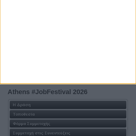
ΚΑΝΕ ΤΗΝ ΕΓΓΡΑΦΗ ΣΟΥ ΤΩΡΑ!
Προηγούμενο
Επόμενο
Athens #JobFestival 2026
Η Δράση
Τοποθεσία
Φόρμα Συμμετοχής
Συμμετοχή στις Συνεντεύξεις