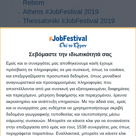
Reborn
Athens #JobFestival 2019
Thessaloniki #JobFestival 2019
Athens #JobFestival 2018
Thessaloniki #JobFestival 2018
Athens #JobFestival 2017
Σεβόμαστε την ιδιωτικότητά σας
Τhessaloniki #JobFestival 2017
Εμείς και οι συνεργάτες μας αποθηκεύουμε και/ή έχουμε
Athens #JobFestival 2016
πρόσβαση σε πληροφορίες σε μια συσκευή, όπως τα cookies,
Athens #JobFestival 2015
και επεξεργαζόμαστε προσωπικά δεδομένα, όπως μοναδικοί
αναγνωριστικοί και προσαρμοσμένες πληροφορίες που
Thessaloniki #JobFestival 2014
αποστέλλονται από μια συσκευή για εξατομικευμένες διαφημίσεις
Στατιστικά
και περιεχόμενο, μέτρηση διαφήμισης και περιεχομένου, έρευνα
ακροατηρίου και ανάπτυξη υπηρεσιών.
Με την άδειά σας, εμείς
Στατιστικά Athens & Thessaloniki
και οι συνεργάτες μας ενδέχεται να χρησιμοποιήσουμε ακριβή
#JobFestivals 2022
δεδομένα γεωγραφικής τοποθεσίας και ταυτοποίησης μέσω
σάρωσης συσκευών. Μπορείτε να κάνετε κλικ για να συναινέσετε
Στατιστικά Thessaloniki
στην επεξεργασία από εμάς και τους 1538 συνεργάτες μας όπως
#JobFestival 2019 Reborn
περιγράφεται παραπάνω. Εναλλακτικά, μπορείτε να κάνετε κλικ