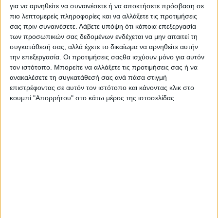
Στατιστικά Athens #JobFestival
για να αρνηθείτε να συναινέσετε ή να αποκτήσετε πρόσβαση σε
πιο λεπτομερείς πληροφορίες και να αλλάξετε τις προτιμήσεις
2019
σας πριν συναινέσετε.
Λάβετε υπόψη ότι κάποια επεξεργασία
Στατιστικά Thessaloniki
των προσωπικών σας δεδομένων ενδέχεται να μην απαιτεί τη
συγκατάθεσή σας, αλλά έχετε το δικαίωμα να αρνηθείτε αυτήν
#JobFestival 2019
την επεξεργασία. Οι προτιμήσεις σαςθα ισχύουν μόνο για αυτόν
Στατιστικά Athens #JobFestival
τον ιστότοπο. Μπορείτε να αλλάξετε τις προτιμήσεις σας ή να
ανακαλέσετε τη συγκατάθεσή σας ανά πάσα στιγμή
2018
επιστρέφοντας σε αυτόν τον ιστότοπο και κάνοντας κλικ στο
Στατιστικά Thessaloniki
κουμπί "Απορρήτου" στο κάτω μέρος της ιστοσελίδας.
#JobFestival 2018
Στατιστικά Athens #JobFestival
2017
Στατιστικά Thessaloniki
#JobFestival 2017
Στατιστικά Athens #JobFestival
2016
Στατιστικά Athens #JobFestival