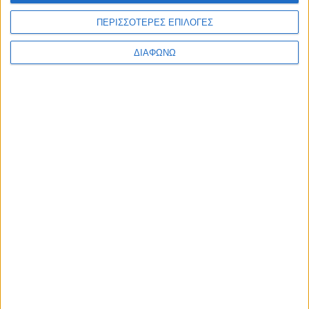
Υλικό
ΠΕΡΙΣΣΟΤΕΡΕΣ ΕΠΙΛΟΓΕΣ
Φωτογραφίες
ΔΙΑΦΩΝΩ
Παρουσιάσεις
Υλικό
Φωτογραφίες
Παρουσιάσεις
#JobDays
Όμιλος Adecco
Όμιλος Adecco
Ο Όμιλος Adecco είναι o κορυφαίος οργανισμός