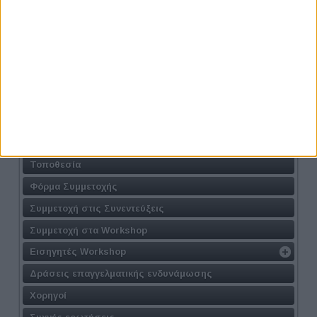
Προηγούμενο
Επόμενο
Athens #JobFestival 2026
Η Δράση
Τοποθεσία
Φόρμα Συμμετοχής
Συμμετοχή στις Συνεντεύξεις
Συμμετοχή στα Workshop
Εισηγητές Workshop
Δράσεις επαγγελματικής ενδυνάμωσης
Χορηγοί