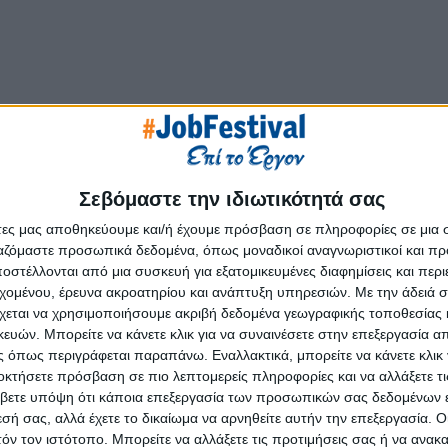
ναι να προσφέρουμε μοναδικές εμπειρίες και να φροντίζουμε τό
Σεβόμαστε την ιδιωτικότητά σας
nda
Mare
Relais
&
Ch
â
teaux
,
Porto
Elounda
Golf
&
Spa
άτες μας αποθηκεύουμε και/ή έχουμε πρόσβαση σε πληροφορίες σε μια
982, που ξεκίνησε το πρώτο ξενοδοχείο, δεσμευόμαστε να καλλι
ργαζόμαστε προσωπικά δεδομένα, όπως μοναδικοί αναγνωριστικοί και 
ς και καινοτομίας, με όραμα μια φιλοξενία πιο ζεστή και ουσι
στέλλονται από μια συσκευή για εξατομικευμένες διαφημίσεις και περ
εχομένου, έρευνα ακροατηρίου και ανάπτυξη υπηρεσιών.
Με την άδειά σα
τες κάθε μέλους της ομάδας, προωθώντας τον επαγγελματισ
χεται να χρησιμοποιήσουμε ακριβή δεδομένα γεωγραφικής τοποθεσίας 
ών. Μπορείτε να κάνετε κλικ για να συναινέσετε στην επεξεργασία απ
 όπως περιγράφεται παραπάνω. Εναλλακτικά, μπορείτε να κάνετε κλικ γ
μέλη της ομάδας μας αλληλοεπιδρούν καθημερινά σε ένα περιβάλ
οκτήσετε πρόσβαση σε πιο λεπτομερείς πληροφορίες και να αλλάξετε τι
τική ελληνική φιλοξενία και συνεργατική κουλτούρα, μοιρ
βετε υπόψη ότι κάποια επεξεργασία των προσωπικών σας δεδομένων ε
 τους επισκέπτες μας.
εσή σας, αλλά έχετε το δικαίωμα να αρνηθείτε αυτήν την επεξεργασία. 
τόν τον ιστότοπο. Μπορείτε να αλλάξετε τις προτιμήσεις σας ή να ανακα
ς επικοινωνίας και ομαδικής συνεργασίας, που θέλουν να προ