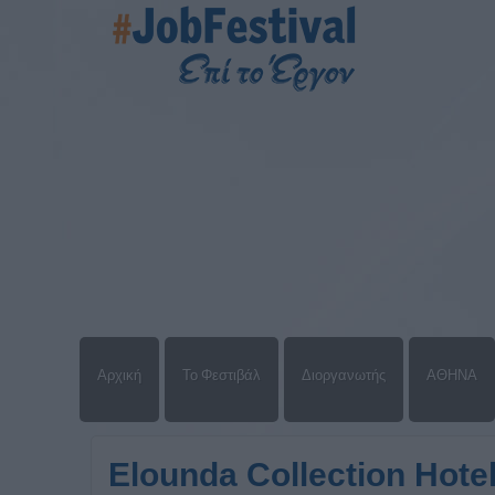
Αρχική
Το Φεστιβάλ
Διοργανωτής
ΑΘΗΝΑ
Elounda Collection Hote