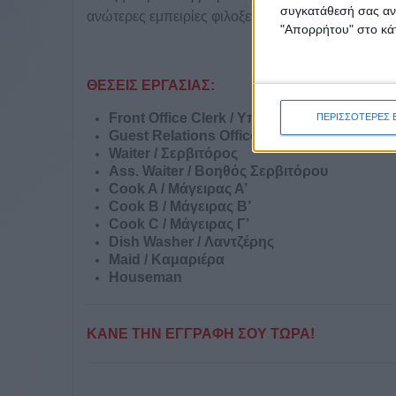
συγκατάθεσή σας ανά
ανώτερες εμπειρίες φιλοξενίας στους επισκέπτες 
"Απορρήτου" στο κάτ
ΘΕΣΕΙΣ ΕΡΓΑΣΙΑΣ:
Front Office Clerk / Υπάλληλος Υποδοχής
ΠΕΡΙΣΣΟΤΕΡΕΣ 
Guest Relations Officer / Υπάλληλος Δημ
Waiter / Σερβιτόρος
Ass. Waiter / Βοηθός Σερβιτόρου
Cook A / Μάγειρας Α’
Cook B / Μάγειρας Β’
Cook C / Μάγειρας Γ’
Dish Washer / Λαντζέρης
Maid / Καμαριέρα
Houseman
ΚΑΝΕ ΤΗΝ ΕΓΓΡΑΦΗ ΣΟΥ ΤΩΡΑ!