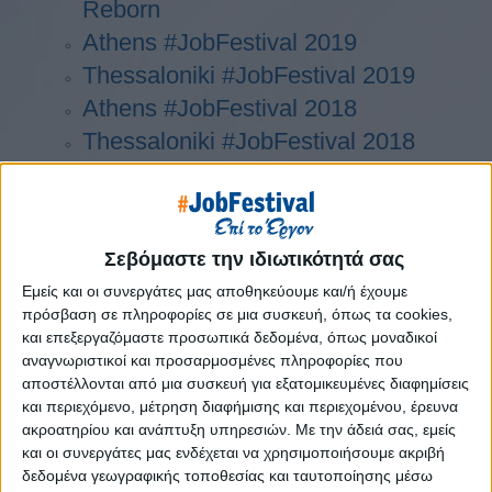
Reborn
Athens #JobFestival 2019
Thessaloniki #JobFestival 2019
Athens #JobFestival 2018
Thessaloniki #JobFestival 2018
Athens #JobFestival 2017
Τhessaloniki #JobFestival 2017
Athens #JobFestival 2016
Σεβόμαστε την ιδιωτικότητά σας
Athens #JobFestival 2015
Εμείς και οι συνεργάτες μας αποθηκεύουμε και/ή έχουμε
Thessaloniki #JobFestival 2014
πρόσβαση σε πληροφορίες σε μια συσκευή, όπως τα cookies,
Στατιστικά
και επεξεργαζόμαστε προσωπικά δεδομένα, όπως μοναδικοί
αναγνωριστικοί και προσαρμοσμένες πληροφορίες που
Στατιστικά Athens & Thessaloniki
αποστέλλονται από μια συσκευή για εξατομικευμένες διαφημίσεις
#JobFestivals 2022
και περιεχόμενο, μέτρηση διαφήμισης και περιεχομένου, έρευνα
ακροατηρίου και ανάπτυξη υπηρεσιών.
Με την άδειά σας, εμείς
Στατιστικά Thessaloniki
και οι συνεργάτες μας ενδέχεται να χρησιμοποιήσουμε ακριβή
#JobFestival 2019 Reborn
δεδομένα γεωγραφικής τοποθεσίας και ταυτοποίησης μέσω