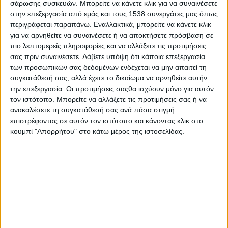
σάρωσης συσκευών. Μπορείτε να κάνετε κλικ για να συναινέσετε
Στατιστικά Athens #JobFestival
στην επεξεργασία από εμάς και τους 1538 συνεργάτες μας όπως
2019
περιγράφεται παραπάνω. Εναλλακτικά, μπορείτε να κάνετε κλικ
για να αρνηθείτε να συναινέσετε ή να αποκτήσετε πρόσβαση σε
Στατιστικά Thessaloniki
πιο λεπτομερείς πληροφορίες και να αλλάξετε τις προτιμήσεις
#JobFestival 2019
σας πριν συναινέσετε.
Λάβετε υπόψη ότι κάποια επεξεργασία
Στατιστικά Athens #JobFestival
των προσωπικών σας δεδομένων ενδέχεται να μην απαιτεί τη
συγκατάθεσή σας, αλλά έχετε το δικαίωμα να αρνηθείτε αυτήν
2018
την επεξεργασία. Οι προτιμήσεις σαςθα ισχύουν μόνο για αυτόν
Στατιστικά Thessaloniki
τον ιστότοπο. Μπορείτε να αλλάξετε τις προτιμήσεις σας ή να
ανακαλέσετε τη συγκατάθεσή σας ανά πάσα στιγμή
#JobFestival 2018
επιστρέφοντας σε αυτόν τον ιστότοπο και κάνοντας κλικ στο
Στατιστικά Athens #JobFestival
κουμπί "Απορρήτου" στο κάτω μέρος της ιστοσελίδας.
2017
Στατιστικά Thessaloniki
#JobFestival 2017
Στατιστικά Athens #JobFestival
2016
Στατιστικά Athens #JobFestival