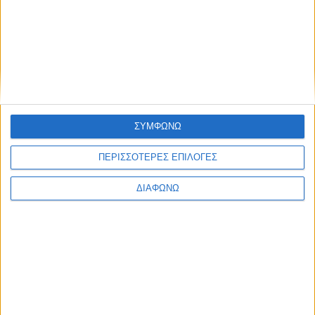
Υλικό
Φωτογραφίες
Παρουσιάσεις
Υλικό
Φωτογραφίες
ΣΥΜΦΩΝΩ
Παρουσιάσεις
#JobDays
ΠΕΡΙΣΣΟΤΕΡΕΣ ΕΠΙΛΟΓΕΣ
DYNATECO A.E.
ΔΙΑΦΩΝΩ
DYNATECO A.E.
Η DYNATECO A.E. είναι μια δυναμικά αναπτυσσόμενη