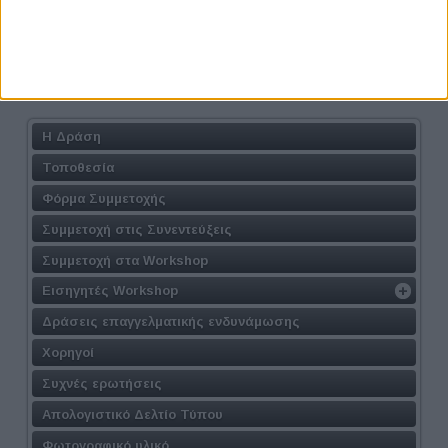
Athens #JobFestival 2026
Η Δράση
Τοποθεσία
Φόρμα Συμμετοχής
Συμμετοχή στις Συνεντεύξεις
Συμμετοχή στα Workshop
Εισηγητές Workshop
Δράσεις επαγγελματικής ενδυνάμωσης
Χορηγοί
Συχνές ερωτήσεις
Απολογιστικό Δελτίο Τύπου
Φωτογραφικό υλικό