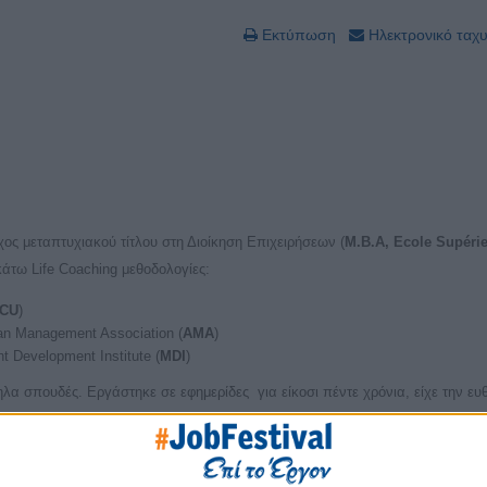
Εκτύπωση
Ηλεκτρονικό ταχ
χος μεταπτυχιακού τίτλου στη Διοίκηση Επιχειρήσεων (
Μ.Β.Α, Ecole Supéri
άτω Life Coaching μεθοδολογίες:
CU
)
an Management Association (
AMA
)
 Development Institute (
MDI
)
α σπουδές. Εργάστηκε σε εφημερίδες για είκοσι πέντε χρόνια, είχε την ευ
ό τέσσερα χρόνια συστηματικής και αποτελεσματικής εργασίας ως στέλεχος τ
ια οικονομική εφημερίδα Εξπρές.
 σκαριά και ανέλαβε την εμπορική διεύθυνση της, η κοινή διαδρομή τους διή