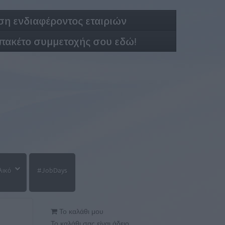
η ενδιαφέροντος εταιριών
 πακέτο συμμετοχής σου εδώ!
λικό
#JobDays
Το καλάθι μου
Το καλάθι σας είναι άδειο.