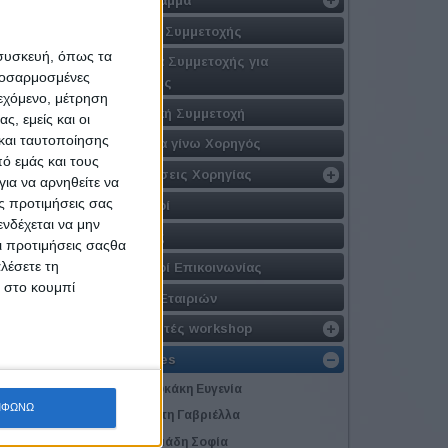
Φόρμα Συμμετοχής
 συσκευή, όπως τα
Πακέτα Συμμετοχής για
χρι
προσαρμοσμένες
Εταιρίες
ιεχόμενο, μέτρηση
Εταιρική Συμμετοχή
ς, εμείς και οι
ων στις
και ταυτοποίησης
Γιατί να γίνω Χορηγός
ό εμάς και τους
Προτάσεις Χορηγίας
ια να αρνηθείτε να
τα στα
ς προτιμήσεις σας
Χορηγοί
νδέχεται να μην
Αιγίδες
Οι προτιμήσεις σαςθα
ξία στην
λέσετε τη
Χορηγοί Επικοινωνίας
κ στο κουμπί
Λίστα Εταιριών
Εισηγητές workshop
Coaches
Ανδρουκάκη Ευγενία
ΜΦΩΝΩ
Αρβανίτη Γαβριέλλα
Βασιλειάδη Σοφία