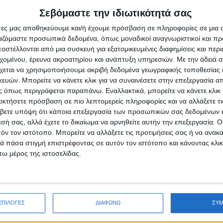
Σεβόμαστε την ιδιωτικότητά σας
κή εφημερίδα Απογευματινή ήταν μια από τις οποίες δέχτηκε.
άτες μας αποθηκεύουμε και/ή έχουμε πρόσβαση σε πληροφορίες σε μια
αι η ευθύνη της συμβουλευτικής την προκάλεσε και την κέρδισε από τότε μέ
ργαζόμαστε προσωπικά δεδομένα, όπως μοναδικοί αναγνωριστικοί και 
στέλλονται από μια συσκευή για εξατομικευμένες διαφημίσεις και περ
εχομένου, έρευνα ακροατηρίου και ανάπτυξη υπηρεσιών.
Με την άδειά σα
α και μεθοδολογίες οι οποίες συμβάλουν στις προσαρμογές των νέων δεδομέν
χεται να χρησιμοποιήσουμε ακριβή δεδομένα γεωγραφικής τοποθεσίας 
ας.
ών. Μπορείτε να κάνετε κλικ για να συναινέσετε στην επεξεργασία απ
 όπως περιγράφεται παραπάνω. Εναλλακτικά, μπορείτε να κάνετε κλικ γ
ακτικών της επέφερε σημαντικές θετικές αλλαγές και μετρήσιμα αποτελέσμα
οκτήσετε πρόσβαση σε πιο λεπτομερείς πληροφορίες και να αλλάξετε τι
βετε υπόψη ότι κάποια επεξεργασία των προσωπικών σας δεδομένων ε
εσή σας, αλλά έχετε το δικαίωμα να αρνηθείτε αυτήν την επεξεργασία. 
δρόμος επιβίωσης και ευημερίας γι αυτό χρειάζεται να προσθέτουμε συνεχώς α
τόν τον ιστότοπο. Μπορείτε να αλλάξετε τις προτιμήσεις σας ή να ανακα
 πάσα στιγμή επιστρέφοντας σε αυτόν τον ιστότοπο και κάνοντας κλι
ω μέρος της ιστοσελίδας.
ΕΠΙΛΟΓΕΣ
ΔΙΑΦΩΝΩ
ΣΥ