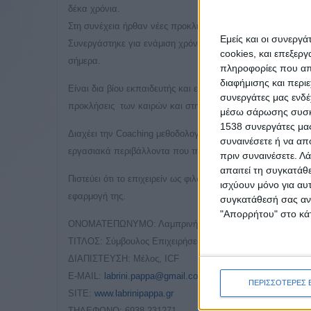
δέκα χρόνια.
Στη συνέχεια ήρθαν νέες προκλήσεις και η ημερήσια πολιτι
Εμείς και οι συνεργ
Συνεργάστηκε για ενάμιση χρόνο ως Σύμβουλος του έκδοτη κ
cookies, και επεξε
σήμερα.
πληροφορίες που απο
διαφήμισης και περι
Είναι δια βίου εκπαιδευτής και εκπαιδευομένη σε εργαλεί
συνεργάτες μας ενδέ
προκλήσεις των καιρών και στην βελτιστοποίηση της ηγεσί
μέσω σάρωσης συσκευ
1538 συνεργάτες μας
Διαχέει την Coaching μεθοδολογία γιατί η εφαρμογή των πρ
συναινέσετε ή να απ
εργασιακά περιβάλλοντα που την δέχτηκαν.
πριν συναινέσετε.
Λά
απαιτεί τη συγκατάθ
Πιστεύει ότι το επιχειρείν ως φιλοσοφία και δράση είναι ο 
ισχύουν μόνο για αυ
εφαρμογή της.
συγκατάθεσή σας ανά
"Απορρήτου" στο κάτ
ΟΝΟΜΑΤΕΠΩΝΥΜΟ: Λαμπρινή Παππά
ΤΙΤΛΟΣ: Σύμβουλος Επιχειρήσεων, Leadership Coach
ΔΙΑΠΙΣΤΕΥΣΗ: Μέλος, ICF
E-MAIL:
labrini.pappa@gmail.com
ΠΕΡΙΣΣΟΤΕΡΕΣ 
SITE:
www.labrinipappa.gr
ΤΗΛΕΦΩΝΟ: 6938-231271