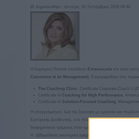
Δημοσιεύθηκε : Δευτέρα, 02 Σεπτέμβριος 2019 08:46
Η Λαμπρινή Παππά σπούδασε
Επικοινωνία
και είναι κάτο
Commerce et de Management
). Επιμορφώθηκε στις παρακ
The Coaching Clinic
, Certificate Corporate Coach U (
C
Certificate in
Coaching for High Performance
, Americ
Certificate in
Solution-Focused Coaching
, Management
Η επαγγελματική ζωή της ξεκίνησε με εργασία και παράλληλ
Εμπορικής Διεύθυνσης, ένα τίτλο που τον κέρδισε μετά απ
διαφημιστικού τμήματος στην ημερήσ
Η εβδομαδιαία οικονομική εφημερίδα Ισοτιμία ήταν ήδη στα