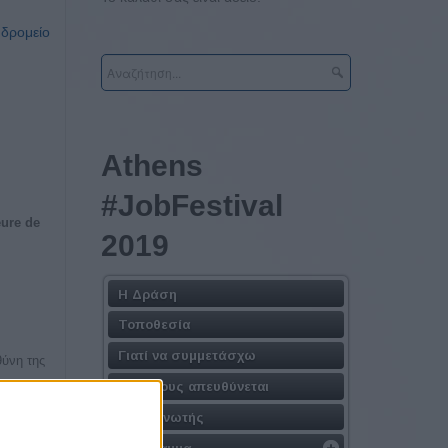
υδρομείο
Athens
#JobFestival
eure de
2019
Η Δράση
Τοποθεσία
Γιατί να συμμετάσχω
θύνη της
ου
Σε ποιους απευθύνεται
Διοργανωτής
ρκησε
Πρόγραμμα