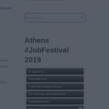
υδρομείο
Athens
#JobFestival
2019
κανάλι
ροστά
Η Δράση
Τοποθεσία
ation
Γιατί να συμμετάσχω
Σε ποιους απευθύνεται
Διοργανωτής
Πρόγραμμα