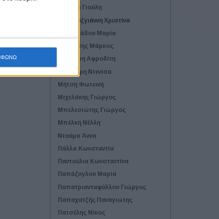
Δελιέζα Γιούλη
Δουκουζγιάννη Χριστίνα
Ζαρωτιάδου Μαρία
Κορβέσης Μάρκος
ΜΦΩΝΩ
Κράβαρη Αφροδίτη
Λαβντάρη Ντενίσα
Μήτση Φωτεινή
Μιχελάκης Γιώργος
Μπελεσιώτης Γιώργος
Μπέλκη Νέλλη
Ντούμα Άννα
Πάλλα Κωνσταντία
Παντούλια Κωνσταντίνα
Παπάζογλου Μαρία
Παπατριανταφύλλου Γιώργος
Παπαχατζής Παναγιώτης
Πατσέλης Νίκος