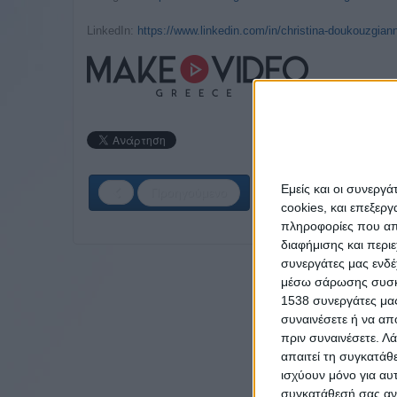
LinkedIn:
https://www.linkedin.com/in/christina-doukouzgiann
Εμείς και οι συνεργ
Προηγούμενο
cookies, και επεξε
πληροφορίες που απο
διαφήμισης και περι
συνεργάτες μας ενδέ
μέσω σάρωσης συσκευ
1538 συνεργάτες μας
συναινέσετε ή να απ
πριν συναινέσετε.
Λά
απαιτεί τη συγκατάθ
ισχύουν μόνο για αυ
συγκατάθεσή σας ανά