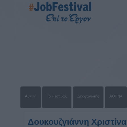
Αρχική
Το Φεστιβάλ
Διοργανωτής
ΑΘΗΝΑ
Δουκουζγιάννη Χριστίνα