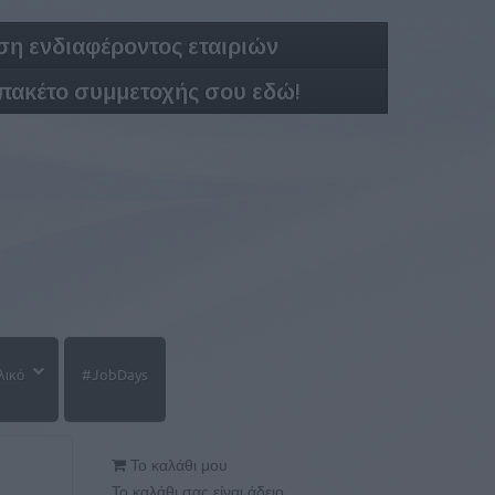
η ενδιαφέροντος εταιριών
 πακέτο συμμετοχής σου εδώ!
λικό
#JobDays
Το καλάθι μου
Το καλάθι σας είναι άδειο.