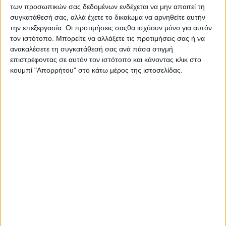
Στατιστικά Athens #JobFestival
των προσωπικών σας δεδομένων ενδέχεται να μην απαιτεί τη
συγκατάθεσή σας, αλλά έχετε το δικαίωμα να αρνηθείτε αυτήν
2019
την επεξεργασία. Οι προτιμήσεις σαςθα ισχύουν μόνο για αυτόν
Στατιστικά Thessaloniki
τον ιστότοπο. Μπορείτε να αλλάξετε τις προτιμήσεις σας ή να
ανακαλέσετε τη συγκατάθεσή σας ανά πάσα στιγμή
#JobFestival 2019
επιστρέφοντας σε αυτόν τον ιστότοπο και κάνοντας κλικ στο
Στατιστικά Athens #JobFestival
κουμπί "Απορρήτου" στο κάτω μέρος της ιστοσελίδας.
2018
Στατιστικά Thessaloniki
#JobFestival 2018
Στατιστικά Athens #JobFestival
2017
Στατιστικά Thessaloniki
#JobFestival 2017
Στατιστικά Athens #JobFestival
2016
Στατιστικά Athens #JobFestival