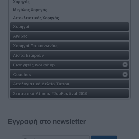
Χορηγός
Μεγάλος Χορηγός
Αποκλειστικός Χορηγός
Χορηγοί
Αιγίδες
Χορηγοί Επικοινωνίας
Λίστα Εταιριών
Εισηγητές workshop
Coaches
Απολογιστικό Δελτίο Τύπου
Στατιστικά Athens #JobFestival 2019
Εγγραφή στο newsletter