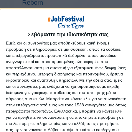
Reborn
Athens #JobFestival 2019
Thessaloniki #JobFestival 2019
Athens #JobFestival 2018
Σεβόμαστε την ιδιωτικότητά σας
Thessaloniki #JobFestival 2018
Εμείς και οι συνεργάτες μας αποθηκεύουμε και/ή έχουμε
Athens #JobFestival 2017
πρόσβαση σε πληροφορίες σε μια συσκευή, όπως τα cookies,
Τhessaloniki #JobFestival 2017
και επεξεργαζόμαστε προσωπικά δεδομένα, όπως μοναδικοί
αναγνωριστικοί και προσαρμοσμένες πληροφορίες που
Athens #JobFestival 2016
αποστέλλονται από μια συσκευή για εξατομικευμένες διαφημίσεις
Athens #JobFestival 2015
και περιεχόμενο, μέτρηση διαφήμισης και περιεχομένου, έρευνα
ακροατηρίου και ανάπτυξη υπηρεσιών.
Με την άδειά σας, εμείς
Thessaloniki #JobFestival 2014
και οι συνεργάτες μας ενδέχεται να χρησιμοποιήσουμε ακριβή
Στατιστικά
δεδομένα γεωγραφικής τοποθεσίας και ταυτοποίησης μέσω
σάρωσης συσκευών. Μπορείτε να κάνετε κλικ για να συναινέσετε
Στατιστικά Athens & Thessaloniki
στην επεξεργασία από εμάς και τους 1538 συνεργάτες μας όπως
#JobFestivals 2022
περιγράφεται παραπάνω. Εναλλακτικά, μπορείτε να κάνετε κλικ
για να αρνηθείτε να συναινέσετε ή να αποκτήσετε πρόσβαση σε
Στατιστικά Thessaloniki
πιο λεπτομερείς πληροφορίες και να αλλάξετε τις προτιμήσεις
#JobFestival 2019 Reborn
σας πριν συναινέσετε.
Λάβετε υπόψη ότι κάποια επεξεργασία