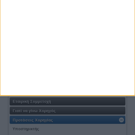
Athens #JobFestival 2019
Η Δράση
Τοποθεσία
Γιατί να συμμετάσχω
Σε ποιους απευθύνεται
Διοργανωτής
Πρόγραμμα
Φόρμα Συμμετοχής
Πακέτα Συμμετοχής για Εταιρίες
Εταιρική Συμμετοχή
Γιατί να γίνω Χορηγός
Προτάσεις Χορηγίας
Υποστηρικτής