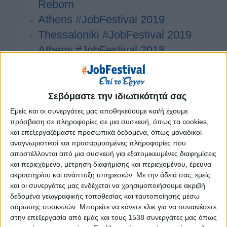
Reborn
Athens #JobFestival 2019
Thessaloniki #JobFestival 2019
Athens #JobFestival 2018
Thessaloniki #JobFestival 2018
Athens #JobFestival 2017
Τhessaloniki #JobFestival 2017
Σεβόμαστε την ιδιωτικότητά σας
Athens #JobFestival 2016
Εμείς και οι συνεργάτες μας αποθηκεύουμε και/ή έχουμε
πρόσβαση σε πληροφορίες σε μια συσκευή, όπως τα cookies,
Athens #JobFestival 2015
και επεξεργαζόμαστε προσωπικά δεδομένα, όπως μοναδικοί
Thessaloniki #JobFestival 2014
αναγνωριστικοί και προσαρμοσμένες πληροφορίες που
αποστέλλονται από μια συσκευή για εξατομικευμένες διαφημίσεις
Στατιστικά
και περιεχόμενο, μέτρηση διαφήμισης και περιεχομένου, έρευνα
Στατιστικά Athens & Thessaloniki
ακροατηρίου και ανάπτυξη υπηρεσιών.
Με την άδειά σας, εμείς
και οι συνεργάτες μας ενδέχεται να χρησιμοποιήσουμε ακριβή
#JobFestivals 2022
δεδομένα γεωγραφικής τοποθεσίας και ταυτοποίησης μέσω
Στατιστικά Thessaloniki
σάρωσης συσκευών. Μπορείτε να κάνετε κλικ για να συναινέσετε
στην επεξεργασία από εμάς και τους 1538 συνεργάτες μας όπως
#JobFestival 2019 Reborn