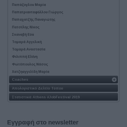
Παπάζογλου Μαρία
Παπατριανταφύλλου Γιώργος
Παπαχατζής Παναγιώτης
Πατσέλης Νίκος
Σκαναβή Εύα
Τομαρά Αγγελική
Τομαρά Αναστασία
Φιλιππή Ελένη
Φωτόπουλος Νάσος
Χατζηαγγελίδη Μαρία
Coaches
Απολογιστικό Δελτίο Τύπου
Στατιστικά Athens #JobFestival 2019
Εγγραφή στο newsletter