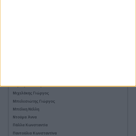
Roselli Costantino
Αλεξάκη Νταϊάνα
Γάκη Ερμίνα
Γεωργαλά Μαρία
Δελιέζα Γιούλη
Δουκουζγιάννη Χριστίνα
Ζαρωτιάδου Μαρία
Κορβέσης Μάρκος
Κράβαρη Αφροδίτη
Λαβντάρη Ντενίσα
Μήτση Φωτεινή
Μιχελάκης Γιώργος
Μπελεσιώτης Γιώργος
Μπέλκη Νέλλη
Ντούμα Άννα
Πάλλα Κωνσταντία
Παντούλια Κωνσταντίνα