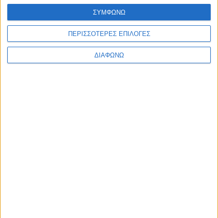
ΣΥΜΦΩΝΩ
Υλικό
Φωτογραφίες
ΠΕΡΙΣΣΟΤΕΡΕΣ ΕΠΙΛΟΓΕΣ
Παρουσιάσεις
ΔΙΑΦΩΝΩ
Υλικό
Φωτογραφίες
Παρουσιάσεις
#JobDays
Λαβντάρη Ντενίσα
Εκτύπωση
Ηλεκτρονικό ταχυδρομείο
Δημοσιεύθηκε :
Τρίτη, 10
Σεπτέμβριος 2019 08:46