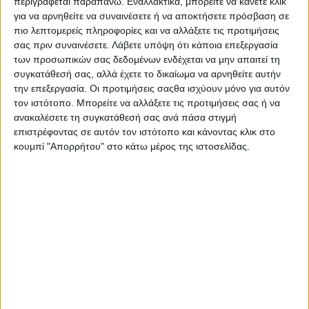
περιγράφεται παραπάνω. Εναλλακτικά, μπορείτε να κάνετε κλικ
Στατιστικά Athens #JobFestival
για να αρνηθείτε να συναινέσετε ή να αποκτήσετε πρόσβαση σε
2019
πιο λεπτομερείς πληροφορίες και να αλλάξετε τις προτιμήσεις
σας πριν συναινέσετε.
Λάβετε υπόψη ότι κάποια επεξεργασία
Στατιστικά Thessaloniki
των προσωπικών σας δεδομένων ενδέχεται να μην απαιτεί τη
#JobFestival 2019
συγκατάθεσή σας, αλλά έχετε το δικαίωμα να αρνηθείτε αυτήν
την επεξεργασία. Οι προτιμήσεις σαςθα ισχύουν μόνο για αυτόν
Στατιστικά Athens #JobFestival
τον ιστότοπο. Μπορείτε να αλλάξετε τις προτιμήσεις σας ή να
2018
ανακαλέσετε τη συγκατάθεσή σας ανά πάσα στιγμή
επιστρέφοντας σε αυτόν τον ιστότοπο και κάνοντας κλικ στο
Στατιστικά Thessaloniki
κουμπί "Απορρήτου" στο κάτω μέρος της ιστοσελίδας.
#JobFestival 2018
Στατιστικά Athens #JobFestival
2017
Στατιστικά Thessaloniki
#JobFestival 2017
Στατιστικά Athens #JobFestival
2016
Στατιστικά Athens #JobFestival