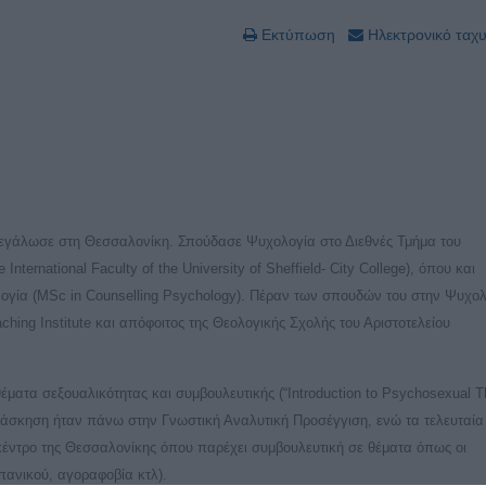
Εκτύπωση
Ηλεκτρονικό ταχ
εγάλωσε στη Θεσσαλονίκη. Σπούδασε Ψυχολογία στο Διεθνές Τμήμα του
nternational Faculty of the University of Sheffield- City College), όπου και
ογία (MSc in Counselling Psychology). Πέραν των σπουδών του στην Ψυχολ
ching Institute και απόφοιτος της Θεολογικής Σχολής του Αριστοτελείου
ατα σεξουαλικότητας και συμβουλευτικής (“Introduction to Psychosexual T
υ άσκηση ήταν πάνω στην Γνωστική Αναλυτική Προσέγγιση, ενώ τα τελευταία
 κέντρο της Θεσσαλονίκης όπου παρέχει συμβουλευτική σε θέματα όπως οι
 πανικού, αγοραφοβία κτλ).