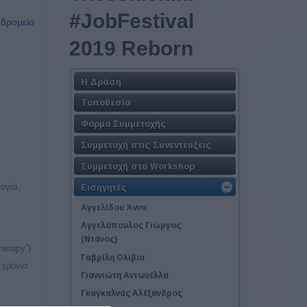
#JobFestival
υδρομείο
2019 Reborn
Η Δράση
Τοποθεσία
Φόρμα Συμμετοχής
Συμμετοχή στις Συνεντεύξεις
Συμμετοχή στα Workshop
ογία,
Εισηγητές
Αγγελίδου Άννα
Αγγελόπουλος Γιώργος
(Ντάνος)
herapy”)
Γαβρίλη Ολίβια
 χρόνια
Γιαννιώτη Αντωνέλλα
Γκαγκαλνάς Αλέξανδρος