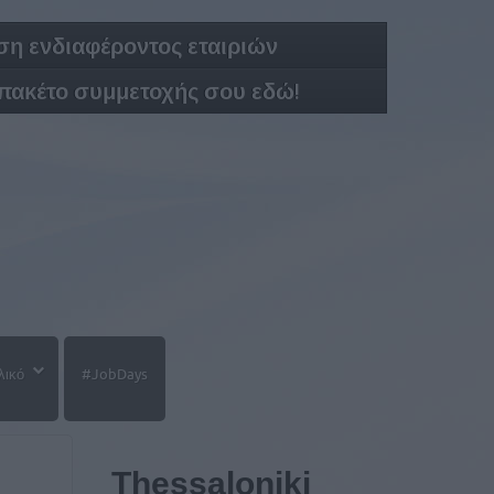
η ενδιαφέροντος εταιριών
 πακέτο συμμετοχής σου εδώ!
λικό
#JobDays
Thessaloniki