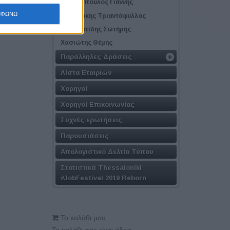
Τζαβλόπουλος Γιάννης
ΜΦΩΝΩ
Τσακμάκης Τριαντάφυλλος
Τσουματίδης Σωτήρης
Χασιώτης Θέμης
Παράλληλες Δράσεις
Λίστα Εταιριών
Χορηγοί
Χορηγοί Επικοινωνίας
Συχνές ερωτήσεις
Παρουσιάσεις
Απολογιστικό Δελτίο Τύπου
Στατιστικά Thessaloniki
#JobFestival 2019 Reborn
Το καλάθι μου
Το καλάθι σας είναι άδειο.