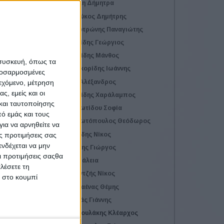
Ζερβάκη Δήμητρα
Καμπούκος Δημήτρης
Κολοκοτρώνης Παναγιώτης
Κυριακίδης Γεώργιος
ενο
Ματθαιίδης Μάνθος
 συσκευή, όπως τα
Μαυροκορίδης Ιωάννης
προσαρμοσμένες
Μέλης Αλέξανδρος
ιεχόμενο, μέτρηση
ς, εμείς και οι
Μιχαηλίδης Χαράλαμπος
και ταυτοποίησης
Παναγιωτίδου Σοφία
ό εμάς και τους
Παναγιωτόπουλος Θεόδωρος
ια να αρνηθείτε να
Πρατσίδης Νίκος
ς προτιμήσεις σας
νδέχεται να μην
Ραλλάκης Γιώργος
Οι προτιμήσεις σαςθα
Ρίζου Θάλεια
λέσετε τη
Σαπουντζής Νίκος
κ στο κουμπί
Σαρανταένας Θέμης
Σερβετάς Γιάννης
Σταματουλάκης Κλέαρχος