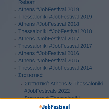
Reborn
Athens #JobFestival 2019
Thessaloniki #JobFestival 2019
Athens #JobFestival 2018
Thessaloniki #JobFestival 2018
Athens #JobFestival 2017
Τhessaloniki #JobFestival 2017
Athens #JobFestival 2016
Athens #JobFestival 2015
Thessaloniki #JobFestival 2014
Στατιστικά
Στατιστικά Athens & Thessaloniki
#JobFestivals 2022
Στατιστικά Thessaloniki
#JobFestival 2019 Reborn