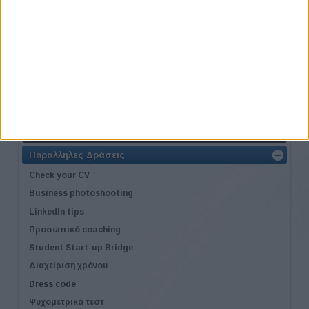
Η Δράση
Τοποθεσία
Φόρμα Συμμετοχής
Συμμετοχή στις Συνεντεύξεις
Συμμετοχή στα Workshop
Εισηγητές
Παράλληλες Δράσεις
Check your CV
Business photoshooting
LinkedIn tips
Προσωπικό coaching
Student Start-up Bridge
Διαχείριση χρόνου
Dress code
Ψυχομετρικά τεστ