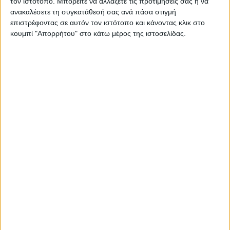
τον ιστότοπο. Μπορείτε να αλλάξετε τις προτιμήσεις σας ή να
2015
ανακαλέσετε τη συγκατάθεσή σας ανά πάσα στιγμή
επιστρέφοντας σε αυτόν τον ιστότοπο και κάνοντας κλικ στο
Υλικό
κουμπί "Απορρήτου" στο κάτω μέρος της ιστοσελίδας.
Φωτογραφίες
Παρουσιάσεις
Υλικό
Φωτογραφίες
Παρουσιάσεις
#JobDays
Εκδήλωση ενδιαφέροντος εταιριών
Κλείσε το πακέτο συμμετοχής σου
εδώ!