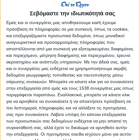
Στατιστικά Athens #JobFestival
2019
Σεβόμαστε την ιδιωτικότητά σας
Στατιστικά Thessaloniki
Εμείς και οι συνεργάτες μας αποθηκεύουμε και/ή έχουμε
πρόσβαση σε πληροφορίες σε μια συσκευή, όπως τα cookies,
#JobFestival 2019
και επεξεργαζόμαστε προσωπικά δεδομένα, όπως μοναδικοί
Στατιστικά Athens #JobFestival
αναγνωριστικοί και προσαρμοσμένες πληροφορίες που
αποστέλλονται από μια συσκευή για εξατομικευμένες διαφημίσεις
2018
και περιεχόμενο, μέτρηση διαφήμισης και περιεχομένου, έρευνα
Στατιστικά Thessaloniki
ακροατηρίου και ανάπτυξη υπηρεσιών.
Με την άδειά σας, εμείς
και οι συνεργάτες μας ενδέχεται να χρησιμοποιήσουμε ακριβή
#JobFestival 2018
δεδομένα γεωγραφικής τοποθεσίας και ταυτοποίησης μέσω
Στατιστικά Athens #JobFestival
σάρωσης συσκευών. Μπορείτε να κάνετε κλικ για να συναινέσετε
2017
στην επεξεργασία από εμάς και τους 1538 συνεργάτες μας όπως
περιγράφεται παραπάνω. Εναλλακτικά, μπορείτε να κάνετε κλικ
Στατιστικά Thessaloniki
για να αρνηθείτε να συναινέσετε ή να αποκτήσετε πρόσβαση σε
#JobFestival 2017
πιο λεπτομερείς πληροφορίες και να αλλάξετε τις προτιμήσεις
σας πριν συναινέσετε.
Λάβετε υπόψη ότι κάποια επεξεργασία
Στατιστικά Athens #JobFestival
των προσωπικών σας δεδομένων ενδέχεται να μην απαιτεί τη
2016
συγκατάθεσή σας, αλλά έχετε το δικαίωμα να αρνηθείτε αυτήν
την επεξεργασία. Οι προτιμήσεις σαςθα ισχύουν μόνο για αυτόν
Στατιστικά Athens #JobFestival