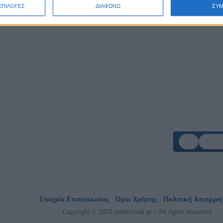
ΕΠΙΛΟΓΕΣ
ΔΙΑΦΩΝΩ
ΣΥ
Επόμ
Πολιτική Απορρή
Στοιχεία Επικοινωνίας
-
Όροι Χρήσης
-
Copyright © 2023 jobfestival.gr -- All rights reserved