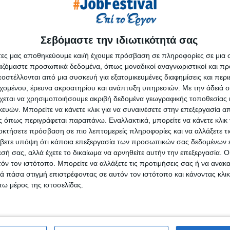
Σεβόμαστε την ιδιωτικότητά σας
άτες μας αποθηκεύουμε και/ή έχουμε πρόσβαση σε πληροφορίες σε μια
λωσσών
ργαζόμαστε προσωπικά δεδομένα, όπως μοναδικοί αναγνωριστικοί και 
στέλλονται από μια συσκευή για εξατομικευμένες διαφημίσεις και περ
τόχο να διαταράξει και να εκσυγχρονίσει τους συμβατικούς τρόπ
εχομένου, έρευνα ακροατηρίου και ανάπτυξη υπηρεσιών.
Με την άδειά σα
 είναι να επιτρέψουμε στους μαθητές να μάθουν μια γλώσσα μέσω
χεται να χρησιμοποιήσουμε ακριβή δεδομένα γεωγραφικής τοποθεσίας 
έσω εικονικών τάξεων και προσαρμοσμένης μελέτης στο σπίτι γ
ών. Μπορείτε να κάνετε κλικ για να συναινέσετε στην επεξεργασία απ
ξένη γλώσσα μέσω των ευρύτερων επιπέδων Α1 έως C2 αντίστοι
 όπως περιγράφεται παραπάνω. Εναλλακτικά, μπορείτε να κάνετε κλικ γ
οκτήσετε πρόσβαση σε πιο λεπτομερείς πληροφορίες και να αλλάξετε τι
λία καινοτόμων μεθόδων διδασκαλίας σε ξένες γλώσσες που
βετε υπόψη ότι κάποια επεξεργασία των προσωπικών σας δεδομένων ε
α μάθουν χρησιμοποιώντας διαδικτυακές διαδραστικές τεχνολο
εσή σας, αλλά έχετε το δικαίωμα να αρνηθείτε αυτήν την επεξεργασία. 
ν καθηγητών μας.
τόν τον ιστότοπο. Μπορείτε να αλλάξετε τις προτιμήσεις σας ή να ανακα
 πάσα στιγμή επιστρέφοντας σε αυτόν τον ιστότοπο και κάνοντας κλι
Αγγλικά, Γαλλικά, Γερμανικά, Ισπανικά, Ιταλικά, Ελληνικά, Σου
ω μέρος της ιστοσελίδας.