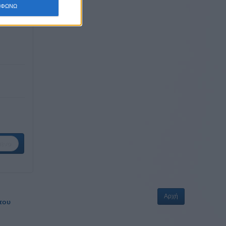
ΜΦΩΝΩ
ενο
Αρχή
του