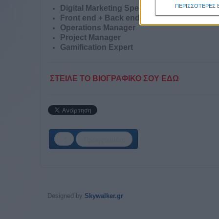
ΠΕΡΙΣΣΟΤΕΡΕΣ 
Digital Marketing Specialist
Front end + Back end developer
Operations Manager
Project Manager
Gamification Expert
ΣΤΕΙΛΕ ΤΟ ΒΙΟΓΡΑΦΙΚΟ ΣΟΥ ΕΔΩ
Προηγούμενο
Designed by
Skywalker.gr