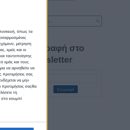
 συσκευή, όπως τα
προσαρμοσμένες
ιεχόμενο, μέτρηση
ους
Εγγραφή στο
ς, εμείς και οι
και ταυτοποίησης
newsletter
ια να
ό εμάς και τους
χα.
ια να αρνηθείτε να
ς προτιμήσεις σας
νδέχεται να μην
γίες με
Οι προτιμήσεις σαςθα
λέσετε τη
κ στο κουμπί
ηδικά