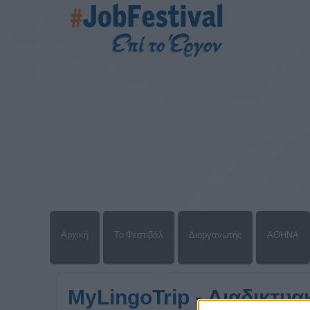
Αρχική
Το Φεστιβάλ
Διοργανωτής
ΑΘΗΝΑ
MyLingoTrip - Διαδικτυ