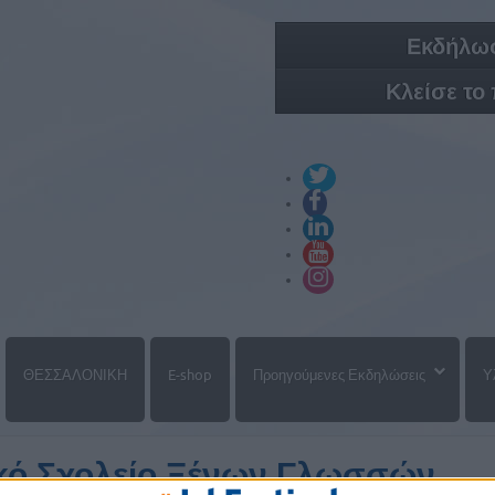
Εκδήλωσ
Κλείσε το
ΘΕΣΣΑΛΟΝΙΚΗ
E-shop
Προηγούμενες Εκδηλώσεις
Υ
ακό Σχολείο Ξένων Γλωσσών