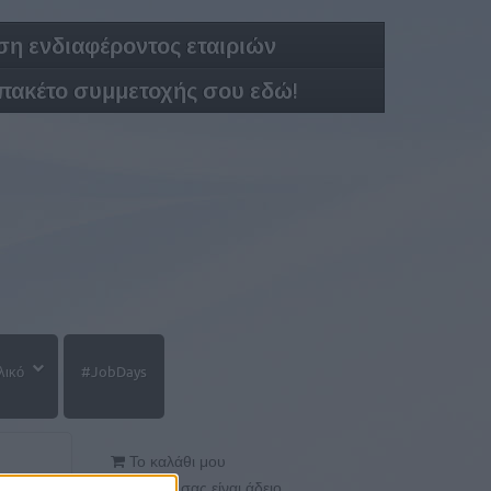
η ενδιαφέροντος εταιριών
 πακέτο συμμετοχής σου εδώ!
λικό
#JobDays
Το καλάθι μου
Το καλάθι σας είναι άδειο.