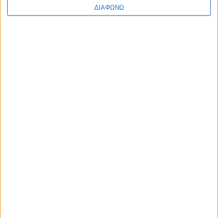
ΔΙΑΦΩΝΩ
Υλικό
Φωτογραφίες
Παρουσιάσεις
Υλικό
Φωτογραφίες
Παρουσιάσεις
#JobDays
InGlobe
InGlobe
Η εταιρία InGlobe βρίσκεται στην αγορά από το 2002 με