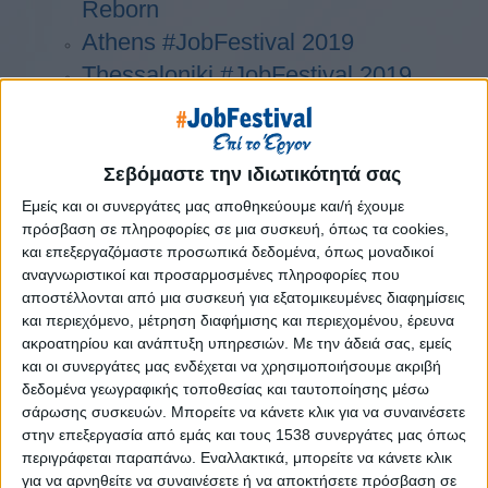
Reborn
Athens #JobFestival 2019
Thessaloniki #JobFestival 2019
Athens #JobFestival 2018
Thessaloniki #JobFestival 2018
Athens #JobFestival 2017
Σεβόμαστε την ιδιωτικότητά σας
Τhessaloniki #JobFestival 2017
Εμείς και οι συνεργάτες μας αποθηκεύουμε και/ή έχουμε
πρόσβαση σε πληροφορίες σε μια συσκευή, όπως τα cookies,
Athens #JobFestival 2016
και επεξεργαζόμαστε προσωπικά δεδομένα, όπως μοναδικοί
Athens #JobFestival 2015
αναγνωριστικοί και προσαρμοσμένες πληροφορίες που
αποστέλλονται από μια συσκευή για εξατομικευμένες διαφημίσεις
Thessaloniki #JobFestival 2014
και περιεχόμενο, μέτρηση διαφήμισης και περιεχομένου, έρευνα
Στατιστικά
ακροατηρίου και ανάπτυξη υπηρεσιών.
Με την άδειά σας, εμείς
και οι συνεργάτες μας ενδέχεται να χρησιμοποιήσουμε ακριβή
Στατιστικά Athens & Thessaloniki
δεδομένα γεωγραφικής τοποθεσίας και ταυτοποίησης μέσω
#JobFestivals 2022
σάρωσης συσκευών. Μπορείτε να κάνετε κλικ για να συναινέσετε
Στατιστικά Thessaloniki
στην επεξεργασία από εμάς και τους 1538 συνεργάτες μας όπως
περιγράφεται παραπάνω. Εναλλακτικά, μπορείτε να κάνετε κλικ
#JobFestival 2019 Reborn
για να αρνηθείτε να συναινέσετε ή να αποκτήσετε πρόσβαση σε