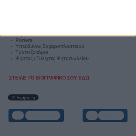
Υποδοχή
Καμαριέρες
Full Stack Developer
Web Designer
Senior Web Developer
Night Auditor
Porters
Υπεύθυνος Ζαχαροπλαστείου
Τραπεζοκόμοι
Ψήστες / Τυλιχτές Ψητοπωλείου
ΣΤΕΙΛΕ ΤΟ ΒΙΟΓΡΑΦΙΚΟ ΣΟΥ ΕΔΩ
Προηγούμενο
Επόμενο