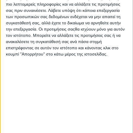
Στατιστικά Athens #JobFestival
πιο λεπτομερείς πληροφορίες και να αλλάξετε τις προτιμήσεις
σας πριν συναινέσετε.
Λάβετε υπόψη ότι κάποια επεξεργασία
2019
των προσωπικών σας δεδομένων ενδέχεται να μην απαιτεί τη
Στατιστικά Thessaloniki
συγκατάθεσή σας, αλλά έχετε το δικαίωμα να αρνηθείτε αυτήν
την επεξεργασία. Οι προτιμήσεις σαςθα ισχύουν μόνο για αυτόν
#JobFestival 2019
τον ιστότοπο. Μπορείτε να αλλάξετε τις προτιμήσεις σας ή να
Στατιστικά Athens #JobFestival
ανακαλέσετε τη συγκατάθεσή σας ανά πάσα στιγμή
2018
επιστρέφοντας σε αυτόν τον ιστότοπο και κάνοντας κλικ στο
κουμπί "Απορρήτου" στο κάτω μέρος της ιστοσελίδας.
Στατιστικά Thessaloniki
#JobFestival 2018
Στατιστικά Athens #JobFestival
2017
Στατιστικά Thessaloniki
#JobFestival 2017
Στατιστικά Athens #JobFestival
2016
Στατιστικά Athens #JobFestival