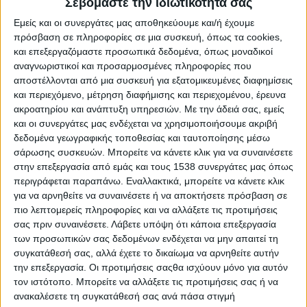
Σεβόμαστε την ιδιωτικότητά σας
Reborn
Εμείς και οι συνεργάτες μας αποθηκεύουμε και/ή έχουμε
Athens #JobFestival 2019
πρόσβαση σε πληροφορίες σε μια συσκευή, όπως τα cookies,
Thessaloniki #JobFestival 2019
και επεξεργαζόμαστε προσωπικά δεδομένα, όπως μοναδικοί
Athens #JobFestival 2018
αναγνωριστικοί και προσαρμοσμένες πληροφορίες που
αποστέλλονται από μια συσκευή για εξατομικευμένες διαφημίσεις
Thessaloniki #JobFestival 2018
και περιεχόμενο, μέτρηση διαφήμισης και περιεχομένου, έρευνα
Athens #JobFestival 2017
ακροατηρίου και ανάπτυξη υπηρεσιών.
Με την άδειά σας, εμείς
και οι συνεργάτες μας ενδέχεται να χρησιμοποιήσουμε ακριβή
Τhessaloniki #JobFestival 2017
δεδομένα γεωγραφικής τοποθεσίας και ταυτοποίησης μέσω
Athens #JobFestival 2016
σάρωσης συσκευών. Μπορείτε να κάνετε κλικ για να συναινέσετε
στην επεξεργασία από εμάς και τους 1538 συνεργάτες μας όπως
Athens #JobFestival 2015
περιγράφεται παραπάνω. Εναλλακτικά, μπορείτε να κάνετε κλικ
Thessaloniki #JobFestival 2014
για να αρνηθείτε να συναινέσετε ή να αποκτήσετε πρόσβαση σε
Στατιστικά
πιο λεπτομερείς πληροφορίες και να αλλάξετε τις προτιμήσεις
σας πριν συναινέσετε.
Λάβετε υπόψη ότι κάποια επεξεργασία
Στατιστικά Athens & Thessaloniki
των προσωπικών σας δεδομένων ενδέχεται να μην απαιτεί τη
συγκατάθεσή σας, αλλά έχετε το δικαίωμα να αρνηθείτε αυτήν
#JobFestivals 2022
την επεξεργασία. Οι προτιμήσεις σαςθα ισχύουν μόνο για αυτόν
Στατιστικά Thessaloniki
τον ιστότοπο. Μπορείτε να αλλάξετε τις προτιμήσεις σας ή να
#JobFestival 2019 Reborn
ανακαλέσετε τη συγκατάθεσή σας ανά πάσα στιγμή