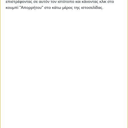
επιστρέφοντας σε αυτόν τον ιστότοπο και κάνοντας κλικ στο
Στατιστικά Athens #JobFestival
κουμπί "Απορρήτου" στο κάτω μέρος της ιστοσελίδας.
2019
Στατιστικά Thessaloniki
#JobFestival 2019
Στατιστικά Athens #JobFestival
2018
Στατιστικά Thessaloniki
#JobFestival 2018
Στατιστικά Athens #JobFestival
2017
Στατιστικά Thessaloniki
#JobFestival 2017
Στατιστικά Athens #JobFestival
2016
Στατιστικά Athens #JobFestival