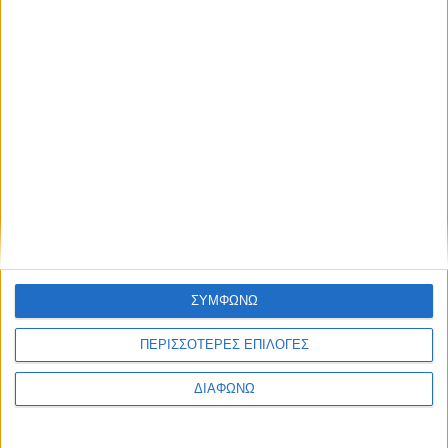
Thessaloniki #JobFestival 2025
Thessaloniki #JobFestival 2024
Athens #JobFestival 2024 (Νοέμβριος)
Athens #JobFestival 2024 (Φεβρουάριος)
Thessaloniki #JobFestival 2023
Thessaloniki #JobFestival 2022
Athens #JobFestival 2022
Thessaloniki #JobFestival 2019 Reborn
Athens #JobFestival 2019
ΣΥΜΦΩΝΩ
Thessaloniki #JobFestival 2019
Athens #JobFestival 2018
ΠΕΡΙΣΣΟΤΕΡΕΣ ΕΠΙΛΟΓΕΣ
Thessaloniki #JobFestival 2018
ΔΙΑΦΩΝΩ
Athens #JobFestival 2017
Τhessaloniki #JobFestival 2017