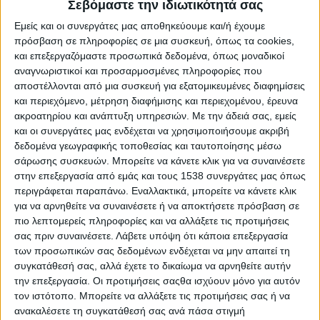
Reborn
Σεβόμαστε την ιδιωτικότητά σας
Athens #JobFestival 2019
Εμείς και οι συνεργάτες μας αποθηκεύουμε και/ή έχουμε
πρόσβαση σε πληροφορίες σε μια συσκευή, όπως τα cookies,
Thessaloniki #JobFestival 2019
και επεξεργαζόμαστε προσωπικά δεδομένα, όπως μοναδικοί
Athens #JobFestival 2018
αναγνωριστικοί και προσαρμοσμένες πληροφορίες που
αποστέλλονται από μια συσκευή για εξατομικευμένες διαφημίσεις
Thessaloniki #JobFestival 2018
και περιεχόμενο, μέτρηση διαφήμισης και περιεχομένου, έρευνα
Athens #JobFestival 2017
ακροατηρίου και ανάπτυξη υπηρεσιών.
Με την άδειά σας, εμείς
και οι συνεργάτες μας ενδέχεται να χρησιμοποιήσουμε ακριβή
Τhessaloniki #JobFestival 2017
δεδομένα γεωγραφικής τοποθεσίας και ταυτοποίησης μέσω
Athens #JobFestival 2016
σάρωσης συσκευών. Μπορείτε να κάνετε κλικ για να συναινέσετε
Athens #JobFestival 2015
στην επεξεργασία από εμάς και τους 1538 συνεργάτες μας όπως
περιγράφεται παραπάνω. Εναλλακτικά, μπορείτε να κάνετε κλικ
Thessaloniki #JobFestival 2014
για να αρνηθείτε να συναινέσετε ή να αποκτήσετε πρόσβαση σε
Στατιστικά
πιο λεπτομερείς πληροφορίες και να αλλάξετε τις προτιμήσεις
σας πριν συναινέσετε.
Λάβετε υπόψη ότι κάποια επεξεργασία
Στατιστικά Athens & Thessaloniki
των προσωπικών σας δεδομένων ενδέχεται να μην απαιτεί τη
#JobFestivals 2022
συγκατάθεσή σας, αλλά έχετε το δικαίωμα να αρνηθείτε αυτήν
την επεξεργασία. Οι προτιμήσεις σαςθα ισχύουν μόνο για αυτόν
Στατιστικά Thessaloniki
τον ιστότοπο. Μπορείτε να αλλάξετε τις προτιμήσεις σας ή να
#JobFestival 2019 Reborn
ανακαλέσετε τη συγκατάθεσή σας ανά πάσα στιγμή