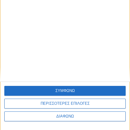
Thessaloniki #JobFestival 2025
Thessaloniki #JobFestival 2024
Athens #JobFestival 2024 (Νοέμβριος)
Athens #JobFestival 2024 (Φεβρουάριος)
Thessaloniki #JobFestival 2023
Thessaloniki #JobFestival 2022
Athens #JobFestival 2022
Thessaloniki #JobFestival 2019 Reborn
Athens #JobFestival 2019
Thessaloniki #JobFestival 2019
ΣΥΜΦΩΝΩ
Athens #JobFestival 2018
ΠΕΡΙΣΣΟΤΕΡΕΣ ΕΠΙΛΟΓΕΣ
Thessaloniki #JobFestival 2018
ΔΙΑΦΩΝΩ
Athens #JobFestival 2017
Τhessaloniki #JobFestival 2017