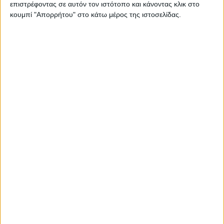
επιστρέφοντας σε αυτόν τον ιστότοπο και κάνοντας κλικ στο
Στατιστικά Athens #JobFestival
κουμπί "Απορρήτου" στο κάτω μέρος της ιστοσελίδας.
2019
Στατιστικά Thessaloniki
#JobFestival 2019
Στατιστικά Athens #JobFestival
2018
Στατιστικά Thessaloniki
#JobFestival 2018
Στατιστικά Athens #JobFestival
2017
Στατιστικά Thessaloniki
#JobFestival 2017
Στατιστικά Athens #JobFestival
2016
Στατιστικά Athens #JobFestival