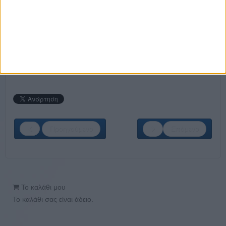
Assistant Spa Manager
Υπάλληλος Υποδοχής
Promoter
ΣΤΕΙΛΕ ΤΟ ΒΙΟΓΡΑΦΙΚΟ ΣΟΥ ΕΔΩ
Προηγούμενο
Επόμενο
Το καλάθι μου
Το καλάθι σας είναι άδειο.