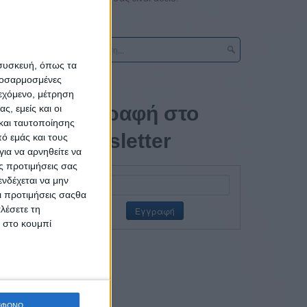
 συσκευή, όπως τα
προσαρμοσμένες
ιεχόμενο, μέτρηση
Εγγραφή στο
ς, εμείς και οι
και ταυτοποίησης
εση
newsletter
ό εμάς και τους
ικής
ια να αρνηθείτε να
ς προτιμήσεις σας
νδέχεται να μην
Οι προτιμήσεις σαςθα
λέσετε τη
κ στο κουμπί
ΜΦΩΝΩ