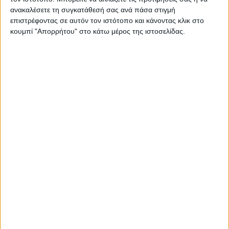
Στατιστικά Athens #JobFestival
ανακαλέσετε τη συγκατάθεσή σας ανά πάσα στιγμή
επιστρέφοντας σε αυτόν τον ιστότοπο και κάνοντας κλικ στο
2019
κουμπί "Απορρήτου" στο κάτω μέρος της ιστοσελίδας.
Στατιστικά Thessaloniki
#JobFestival 2019
Στατιστικά Athens #JobFestival
2018
Στατιστικά Thessaloniki
#JobFestival 2018
Στατιστικά Athens #JobFestival
2017
Στατιστικά Thessaloniki
#JobFestival 2017
Στατιστικά Athens #JobFestival
2016
Στατιστικά Athens #JobFestival