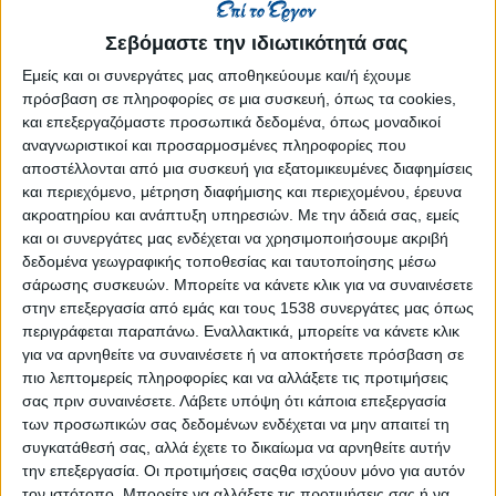
Reborn
Athens #JobFestival 2019
Σεβόμαστε την ιδιωτικότητά σας
Thessaloniki #JobFestival 2019
Εμείς και οι συνεργάτες μας αποθηκεύουμε και/ή έχουμε
πρόσβαση σε πληροφορίες σε μια συσκευή, όπως τα cookies,
Athens #JobFestival 2018
και επεξεργαζόμαστε προσωπικά δεδομένα, όπως μοναδικοί
Thessaloniki #JobFestival 2018
αναγνωριστικοί και προσαρμοσμένες πληροφορίες που
αποστέλλονται από μια συσκευή για εξατομικευμένες διαφημίσεις
Athens #JobFestival 2017
και περιεχόμενο, μέτρηση διαφήμισης και περιεχομένου, έρευνα
Τhessaloniki #JobFestival 2017
ακροατηρίου και ανάπτυξη υπηρεσιών.
Με την άδειά σας, εμείς
Athens #JobFestival 2016
και οι συνεργάτες μας ενδέχεται να χρησιμοποιήσουμε ακριβή
δεδομένα γεωγραφικής τοποθεσίας και ταυτοποίησης μέσω
Athens #JobFestival 2015
σάρωσης συσκευών. Μπορείτε να κάνετε κλικ για να συναινέσετε
Thessaloniki #JobFestival 2014
στην επεξεργασία από εμάς και τους 1538 συνεργάτες μας όπως
περιγράφεται παραπάνω. Εναλλακτικά, μπορείτε να κάνετε κλικ
Στατιστικά
για να αρνηθείτε να συναινέσετε ή να αποκτήσετε πρόσβαση σε
Στατιστικά Athens & Thessaloniki
πιο λεπτομερείς πληροφορίες και να αλλάξετε τις προτιμήσεις
σας πριν συναινέσετε.
Λάβετε υπόψη ότι κάποια επεξεργασία
#JobFestivals 2022
των προσωπικών σας δεδομένων ενδέχεται να μην απαιτεί τη
Στατιστικά Thessaloniki
συγκατάθεσή σας, αλλά έχετε το δικαίωμα να αρνηθείτε αυτήν
την επεξεργασία. Οι προτιμήσεις σαςθα ισχύουν μόνο για αυτόν
#JobFestival 2019 Reborn
τον ιστότοπο. Μπορείτε να αλλάξετε τις προτιμήσεις σας ή να