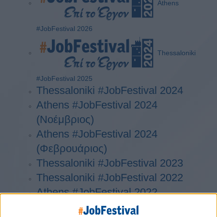
Athens
#JobFestival 2026
Thessaloniki
#JobFestival 2025
Thessaloniki #JobFestival 2024
Athens #JobFestival 2024
(Νοέμβριος)
Athens #JobFestival 2024
(Φεβρουάριος)
Thessaloniki #JobFestival 2023
Thessaloniki #JobFestival 2022
Athens #JobFestival 2022
Thessaloniki #JobFestival 2019