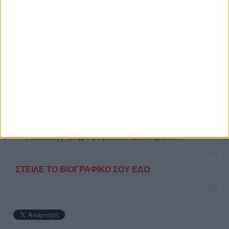
πόρων
Εξωτερικός πωλητής
Σύμβουλος διαχείρισης υποβολών και
παρακολούθησης αναπτυξιακών
προγραμμάτων και ISO
Τεχνικός για επαγγελματικά μηχανήματα
εστίασης
Υπάλληλος γραφείου-γραμματεία διεύθυνσης
Σύμβουλος διαχείρισης υποβολών και
παρακολούθησης προγραμμάτων Αναπτυξιακού
νόμου
Μελετητής GDPR
Υπεύθυνος προμηθειών και αγορών
Αναλυτής πληροφοριακών συστημάτων
ΣΤΕΙΛΕ ΤΟ ΒΙΟΓΡΑΦΙΚΟ ΣΟΥ ΕΔΩ