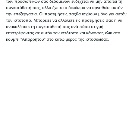
των προσωπικών σας δεδομένων ενδέχεται να μην απαιτεί τη
Στατιστικά Athens #JobFestival
συγκατάθεσή σας, αλλά έχετε το δικαίωμα να αρνηθείτε αυτήν
2019
την επεξεργασία. Οι προτιμήσεις σαςθα ισχύουν μόνο για αυτόν
τον ιστότοπο. Μπορείτε να αλλάξετε τις προτιμήσεις σας ή να
Στατιστικά Thessaloniki
ανακαλέσετε τη συγκατάθεσή σας ανά πάσα στιγμή
#JobFestival 2019
επιστρέφοντας σε αυτόν τον ιστότοπο και κάνοντας κλικ στο
κουμπί "Απορρήτου" στο κάτω μέρος της ιστοσελίδας.
Στατιστικά Athens #JobFestival
2018
Στατιστικά Thessaloniki
#JobFestival 2018
Στατιστικά Athens #JobFestival
2017
Στατιστικά Thessaloniki
#JobFestival 2017
Στατιστικά Athens #JobFestival
2016
Στατιστικά Athens #JobFestival