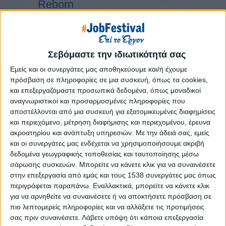
Reborn
Athens #JobFestival 2019
Thessaloniki #JobFestival 2019
Athens #JobFestival 2018
Σεβόμαστε την ιδιωτικότητά σας
Thessaloniki #JobFestival 2018
Εμείς και οι συνεργάτες μας αποθηκεύουμε και/ή έχουμε
Athens #JobFestival 2017
πρόσβαση σε πληροφορίες σε μια συσκευή, όπως τα cookies,
και επεξεργαζόμαστε προσωπικά δεδομένα, όπως μοναδικοί
Τhessaloniki #JobFestival 2017
αναγνωριστικοί και προσαρμοσμένες πληροφορίες που
Athens #JobFestival 2016
αποστέλλονται από μια συσκευή για εξατομικευμένες διαφημίσεις
και περιεχόμενο, μέτρηση διαφήμισης και περιεχομένου, έρευνα
Athens #JobFestival 2015
ακροατηρίου και ανάπτυξη υπηρεσιών.
Με την άδειά σας, εμείς
Thessaloniki #JobFestival 2014
και οι συνεργάτες μας ενδέχεται να χρησιμοποιήσουμε ακριβή
Στατιστικά
δεδομένα γεωγραφικής τοποθεσίας και ταυτοποίησης μέσω
σάρωσης συσκευών. Μπορείτε να κάνετε κλικ για να συναινέσετε
Στατιστικά Athens & Thessaloniki
στην επεξεργασία από εμάς και τους 1538 συνεργάτες μας όπως
περιγράφεται παραπάνω. Εναλλακτικά, μπορείτε να κάνετε κλικ
#JobFestivals 2022
για να αρνηθείτε να συναινέσετε ή να αποκτήσετε πρόσβαση σε
Στατιστικά Thessaloniki
πιο λεπτομερείς πληροφορίες και να αλλάξετε τις προτιμήσεις
#JobFestival 2019 Reborn
σας πριν συναινέσετε.
Λάβετε υπόψη ότι κάποια επεξεργασία