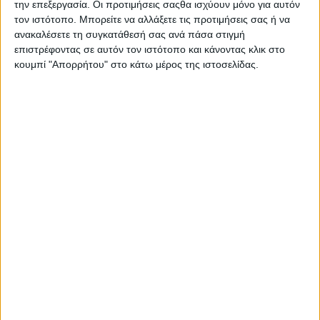
την επεξεργασία. Οι προτιμήσεις σαςθα ισχύουν μόνο για αυτόν
Στατιστικά Athens #JobFestival
τον ιστότοπο. Μπορείτε να αλλάξετε τις προτιμήσεις σας ή να
2019
ανακαλέσετε τη συγκατάθεσή σας ανά πάσα στιγμή
επιστρέφοντας σε αυτόν τον ιστότοπο και κάνοντας κλικ στο
Στατιστικά Thessaloniki
κουμπί "Απορρήτου" στο κάτω μέρος της ιστοσελίδας.
#JobFestival 2019
Στατιστικά Athens #JobFestival
2018
Στατιστικά Thessaloniki
#JobFestival 2018
Στατιστικά Athens #JobFestival
2017
Στατιστικά Thessaloniki
#JobFestival 2017
Στατιστικά Athens #JobFestival
2016
Στατιστικά Athens #JobFestival