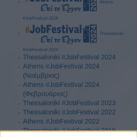
Athens
#JobFestival 2026
Thessaloniki
#JobFestival 2025
Thessaloniki #JobFestival 2024
Athens #JobFestival 2024
(Νοέμβριος)
Athens #JobFestival 2024
(Φεβρουάριος)
Thessaloniki #JobFestival 2023
Thessaloniki #JobFestival 2022
Athens #JobFestival 2022
Thessaloniki #JobFestival 2019