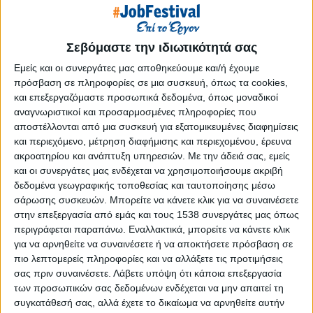
Reborn
Athens #JobFestival 2019
Thessaloniki #JobFestival 2019
Σεβόμαστε την ιδιωτικότητά σας
Athens #JobFestival 2018
Εμείς και οι συνεργάτες μας αποθηκεύουμε και/ή έχουμε
πρόσβαση σε πληροφορίες σε μια συσκευή, όπως τα cookies,
Thessaloniki #JobFestival 2018
και επεξεργαζόμαστε προσωπικά δεδομένα, όπως μοναδικοί
Athens #JobFestival 2017
αναγνωριστικοί και προσαρμοσμένες πληροφορίες που
αποστέλλονται από μια συσκευή για εξατομικευμένες διαφημίσεις
Τhessaloniki #JobFestival 2017
και περιεχόμενο, μέτρηση διαφήμισης και περιεχομένου, έρευνα
Athens #JobFestival 2016
ακροατηρίου και ανάπτυξη υπηρεσιών.
Με την άδειά σας, εμείς
Athens #JobFestival 2015
και οι συνεργάτες μας ενδέχεται να χρησιμοποιήσουμε ακριβή
δεδομένα γεωγραφικής τοποθεσίας και ταυτοποίησης μέσω
Thessaloniki #JobFestival 2014
σάρωσης συσκευών. Μπορείτε να κάνετε κλικ για να συναινέσετε
Στατιστικά
στην επεξεργασία από εμάς και τους 1538 συνεργάτες μας όπως
περιγράφεται παραπάνω. Εναλλακτικά, μπορείτε να κάνετε κλικ
Στατιστικά Athens & Thessaloniki
για να αρνηθείτε να συναινέσετε ή να αποκτήσετε πρόσβαση σε
#JobFestivals 2022
πιο λεπτομερείς πληροφορίες και να αλλάξετε τις προτιμήσεις
σας πριν συναινέσετε.
Λάβετε υπόψη ότι κάποια επεξεργασία
Στατιστικά Thessaloniki
των προσωπικών σας δεδομένων ενδέχεται να μην απαιτεί τη
#JobFestival 2019 Reborn
συγκατάθεσή σας, αλλά έχετε το δικαίωμα να αρνηθείτε αυτήν