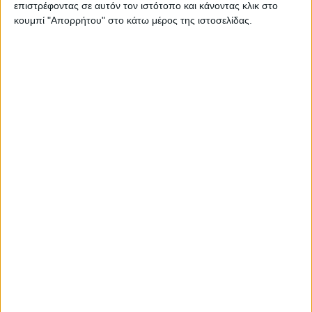
επιστρέφοντας σε αυτόν τον ιστότοπο και κάνοντας κλικ στο
Στατιστικά Athens #JobFestival
κουμπί "Απορρήτου" στο κάτω μέρος της ιστοσελίδας.
2019
Στατιστικά Thessaloniki
#JobFestival 2019
Στατιστικά Athens #JobFestival
2018
Στατιστικά Thessaloniki
#JobFestival 2018
Στατιστικά Athens #JobFestival
2017
Στατιστικά Thessaloniki
#JobFestival 2017
Στατιστικά Athens #JobFestival
2016
Στατιστικά Athens #JobFestival