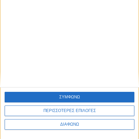
Thessaloniki #JobFestival 2025
Thessaloniki #JobFestival 2024
Athens #JobFestival 2024 (Νοέμβριος)
Athens #JobFestival 2024 (Φεβρουάριος)
Thessaloniki #JobFestival 2023
Thessaloniki #JobFestival 2022
Athens #JobFestival 2022
Thessaloniki #JobFestival 2019 Reborn
Athens #JobFestival 2019
Thessaloniki #JobFestival 2019
ΣΥΜΦΩΝΩ
Athens #JobFestival 2018
ΠΕΡΙΣΣΟΤΕΡΕΣ ΕΠΙΛΟΓΕΣ
Thessaloniki #JobFestival 2018
ΔΙΑΦΩΝΩ
Athens #JobFestival 2017
Τhessaloniki #JobFestival 2017