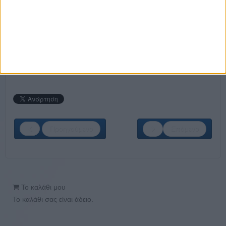
Βαλές
Λάντζα
Βοηθός Προϊσταμένης Ορόφων
ΣΤΕΙΛΕ ΤΟ ΒΙΟΓΡΑΦΙΚΟ ΣΟΥ ΕΔΩ
Προηγούμενο
Επόμενο
Το καλάθι μου
Το καλάθι σας είναι άδειο.