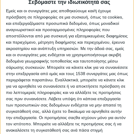
Reborn
Σεβόμαστε την ιδιωτικότητά σας
Athens #JobFestival 2019
Εμείς και οι συνεργάτες μας αποθηκεύουμε και/ή έχουμε
πρόσβαση σε πληροφορίες σε μια συσκευή, όπως τα cookies,
Thessaloniki #JobFestival 2019
και επεξεργαζόμαστε προσωπικά δεδομένα, όπως μοναδικοί
Athens #JobFestival 2018
αναγνωριστικοί και προσαρμοσμένες πληροφορίες που
αποστέλλονται από μια συσκευή για εξατομικευμένες διαφημίσεις
Thessaloniki #JobFestival 2018
και περιεχόμενο, μέτρηση διαφήμισης και περιεχομένου, έρευνα
Athens #JobFestival 2017
ακροατηρίου και ανάπτυξη υπηρεσιών.
Με την άδειά σας, εμείς
και οι συνεργάτες μας ενδέχεται να χρησιμοποιήσουμε ακριβή
Τhessaloniki #JobFestival 2017
δεδομένα γεωγραφικής τοποθεσίας και ταυτοποίησης μέσω
Athens #JobFestival 2016
σάρωσης συσκευών. Μπορείτε να κάνετε κλικ για να συναινέσετε
Athens #JobFestival 2015
στην επεξεργασία από εμάς και τους 1538 συνεργάτες μας όπως
περιγράφεται παραπάνω. Εναλλακτικά, μπορείτε να κάνετε κλικ
Thessaloniki #JobFestival 2014
για να αρνηθείτε να συναινέσετε ή να αποκτήσετε πρόσβαση σε
Στατιστικά
πιο λεπτομερείς πληροφορίες και να αλλάξετε τις προτιμήσεις
σας πριν συναινέσετε.
Λάβετε υπόψη ότι κάποια επεξεργασία
Στατιστικά Athens & Thessaloniki
των προσωπικών σας δεδομένων ενδέχεται να μην απαιτεί τη
#JobFestivals 2022
συγκατάθεσή σας, αλλά έχετε το δικαίωμα να αρνηθείτε αυτήν
την επεξεργασία. Οι προτιμήσεις σαςθα ισχύουν μόνο για αυτόν
Στατιστικά Thessaloniki
τον ιστότοπο. Μπορείτε να αλλάξετε τις προτιμήσεις σας ή να
#JobFestival 2019 Reborn
ανακαλέσετε τη συγκατάθεσή σας ανά πάσα στιγμή