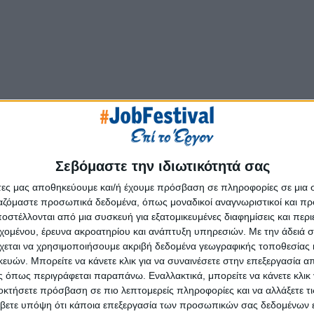
σμο ευφυών υπηρεσιών μετακίνησης!
του χώρου βοηθώντας και υποστηρίζοντας στην εξέλιξη τους.
ΤΑΧΙ στην νέα εποχή των διαδικτυακών λύσεων και του Internet
Σεβόμαστε την ιδιωτικότητά σας
άτες μας αποθηκεύουμε και/ή έχουμε πρόσβαση σε πληροφορίες σε μια
εχνολογίας με μεγάλη εμπειρία στην ανάπτυξη εξειδικευμένων λ
ργαζόμαστε προσωπικά δεδομένα, όπως μοναδικοί αναγνωριστικοί και 
στέλλονται από μια συσκευή για εξατομικευμένες διαφημίσεις και περ
εχομένου, έρευνα ακροατηρίου και ανάπτυξη υπηρεσιών.
Με την άδειά σα
τοποριακή ανάπτυξη του ολοκληρωμένου συστήματος διαχείρισ
χεται να χρησιμοποιήσουμε ακριβή δεδομένα γεωγραφικής τοποθεσίας 
ίζει με μεγάλη επιτυχία την πορεία της και σε διεθνές επίπεδο
ών. Μπορείτε να κάνετε κλικ για να συναινέσετε στην επεξεργασία απ
 όπως περιγράφεται παραπάνω. Εναλλακτικά, μπορείτε να κάνετε κλικ γ
μούς και στους επαγγελματίες οδηγούς ΤΑΧΙ και προσφέρουν μι
οκτήσετε πρόσβαση σε πιο λεπτομερείς πληροφορίες και να αλλάξετε τι
 των εργασιών τους και την παροχή αναβαθμισμένων υπηρεσιών
βετε υπόψη ότι κάποια επεξεργασία των προσωπικών σας δεδομένων ε