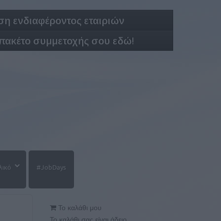
η ενδιαφέροντος εταιριών
 πακέτο συμμετοχής σου εδώ!
λικό
#JobDays
Το καλάθι μου
Το καλάθι σας είναι άδειο.