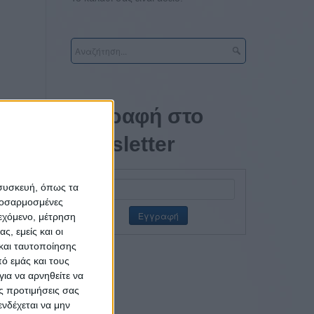
Εγγραφή στο
newsletter
 of
 συσκευή, όπως τα
ύσεων
προσαρμοσμένες
ιεχόμενο, μέτρηση
ς, εμείς και οι
ης
και ταυτοποίησης
. Τα
ό εμάς και τους
ια να αρνηθείτε να
α σειρά
ς προτιμήσεις σας
 προς
νδέχεται να μην