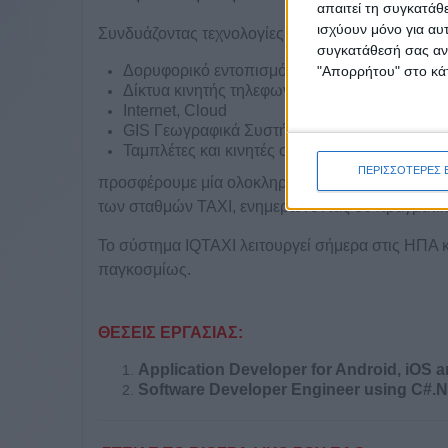
απαιτεί τη συγκατάθ
ισχύουν μόνο για αυ
Συνδυάζοντας τεχνολογίες αιχμής, όπως
συγκατάθεσή σας ανά
Δορυφορικό εντοπισμό μέσω GPS
"Απορρήτου" στο κάτ
Δίκτυα κινητής τηλεφωνίας GSM/GPRS
Internet, Cloud
GIS Γεωγραφικά Συστήματα Πληροφοριών
Ταμπλέτες και κινητές συσκευές
ΠΕΡΙΣΣΟΤΕΡΕΣ 
προσφέρουμε μία ολοκληρωμένη πλατφόρμα διασύ
των σταθμών ΤΑΧΙ, ενημερώνοντας σε πραγματικό
Το σύστημα IQTAXI λειτουργεί σήμερα στις ΗΠΑ 
παγκοσμίως.
ΘΕΣΕΙΣ ΕΡΓΑΣΙΑΣ:
Application Developer for Android, iOS
Software Developer Engineer using C#