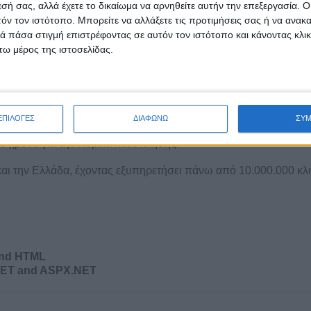
εσή σας, αλλά έχετε το δικαίωμα να αρνηθείτε αυτήν την επεξεργασία. 
τόν τον ιστότοπο. Μπορείτε να αλλάξετε τις προτιμήσεις σας ή να ανακα
 πάσα στιγμή επιστρέφοντας σε αυτόν τον ιστότοπο και κάνοντας κλι
ω μέρος της ιστοσελίδας.
ΕΠΙΛΟΓΕΣ
ΔΙΑΦΩΝΩ
ΣΥ
νδεσης μεταξύ του πελάτη, του κέντρου αποδοχής των κλήσε
 χρόνο για την πορεία κάθε κλήσης.
και την Ελλάδα, έχοντας εξυπηρετήσει πάνω από 10.000.000 κλ
 and HTML
.NET and ASPX.NET