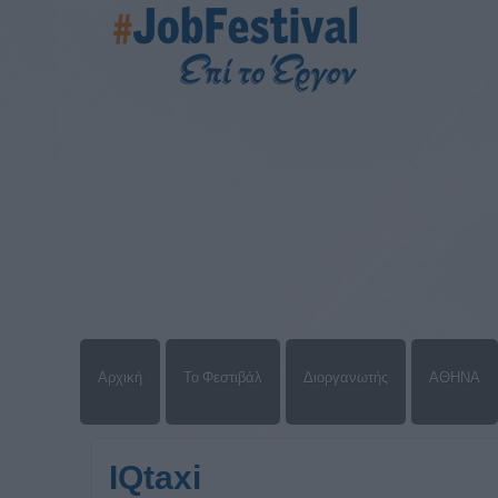
Αρχική
Το Φεστιβάλ
Διοργανωτής
ΑΘΗΝΑ
IQtaxi