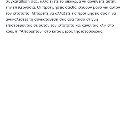
συγκατάθεσή σας, αλλά έχετε το δικαίωμα να αρνηθείτε αυτήν
Στατιστικά Athens #JobFestival
την επεξεργασία. Οι προτιμήσεις σαςθα ισχύουν μόνο για αυτόν
2019
τον ιστότοπο. Μπορείτε να αλλάξετε τις προτιμήσεις σας ή να
ανακαλέσετε τη συγκατάθεσή σας ανά πάσα στιγμή
Στατιστικά Thessaloniki
επιστρέφοντας σε αυτόν τον ιστότοπο και κάνοντας κλικ στο
#JobFestival 2019
κουμπί "Απορρήτου" στο κάτω μέρος της ιστοσελίδας.
Στατιστικά Athens #JobFestival
2018
Στατιστικά Thessaloniki
#JobFestival 2018
Στατιστικά Athens #JobFestival
2017
Στατιστικά Thessaloniki
#JobFestival 2017
Στατιστικά Athens #JobFestival
2016
Στατιστικά Athens #JobFestival