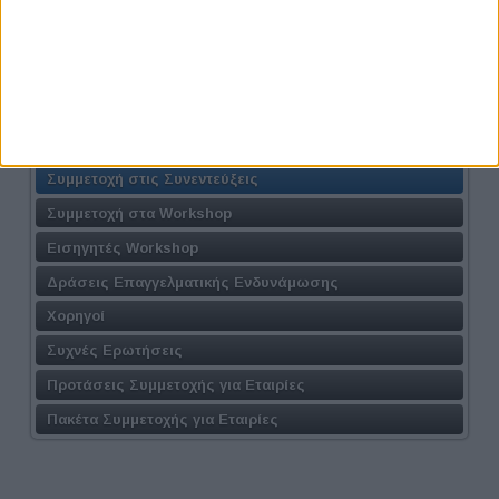
Athens #JobFestival 2027
Η Δράση
Τοποθεσία
Φόρμα Συμμετοχής
Συμμετοχή στις Συνεντεύξεις
Συμμετοχή στα Workshop
Εισηγητές Workshop
Δράσεις Επαγγελματικής Ενδυνάμωσης
Χορηγοί
Συχνές Ερωτήσεις
Προτάσεις Συμμετοχής για Εταιρίες
Πακέτα Συμμετοχής για Εταιρίες