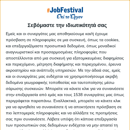
Reborn
Athens #JobFestival 2019
Thessaloniki #JobFestival 2019
Σεβόμαστε την ιδιωτικότητά σας
Athens #JobFestival 2018
Εμείς και οι συνεργάτες μας αποθηκεύουμε και/ή έχουμε
Thessaloniki #JobFestival 2018
πρόσβαση σε πληροφορίες σε μια συσκευή, όπως τα cookies,
Athens #JobFestival 2017
και επεξεργαζόμαστε προσωπικά δεδομένα, όπως μοναδικοί
αναγνωριστικοί και προσαρμοσμένες πληροφορίες που
Τhessaloniki #JobFestival 2017
αποστέλλονται από μια συσκευή για εξατομικευμένες διαφημίσεις
Athens #JobFestival 2016
και περιεχόμενο, μέτρηση διαφήμισης και περιεχομένου, έρευνα
ακροατηρίου και ανάπτυξη υπηρεσιών.
Με την άδειά σας, εμείς
Athens #JobFestival 2015
και οι συνεργάτες μας ενδέχεται να χρησιμοποιήσουμε ακριβή
Thessaloniki #JobFestival 2014
δεδομένα γεωγραφικής τοποθεσίας και ταυτοποίησης μέσω
Στατιστικά
σάρωσης συσκευών. Μπορείτε να κάνετε κλικ για να συναινέσετε
στην επεξεργασία από εμάς και τους 1538 συνεργάτες μας όπως
Στατιστικά Athens & Thessaloniki
περιγράφεται παραπάνω. Εναλλακτικά, μπορείτε να κάνετε κλικ
για να αρνηθείτε να συναινέσετε ή να αποκτήσετε πρόσβαση σε
#JobFestivals 2022
πιο λεπτομερείς πληροφορίες και να αλλάξετε τις προτιμήσεις
Στατιστικά Thessaloniki
σας πριν συναινέσετε.
Λάβετε υπόψη ότι κάποια επεξεργασία
#JobFestival 2019 Reborn
των προσωπικών σας δεδομένων ενδέχεται να μην απαιτεί τη