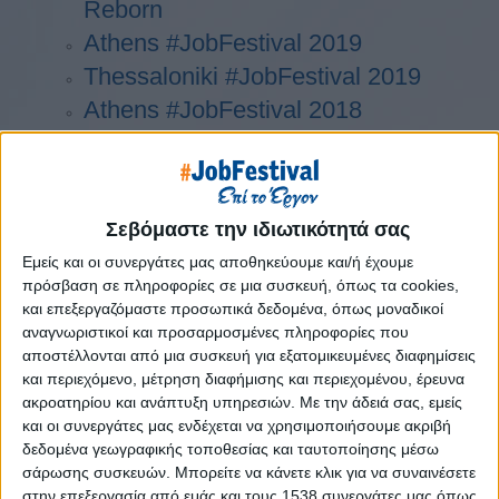
Reborn
Athens #JobFestival 2019
Thessaloniki #JobFestival 2019
Athens #JobFestival 2018
Thessaloniki #JobFestival 2018
Athens #JobFestival 2017
Τhessaloniki #JobFestival 2017
Σεβόμαστε την ιδιωτικότητά σας
Athens #JobFestival 2016
Εμείς και οι συνεργάτες μας αποθηκεύουμε και/ή έχουμε
Athens #JobFestival 2015
πρόσβαση σε πληροφορίες σε μια συσκευή, όπως τα cookies,
Thessaloniki #JobFestival 2014
και επεξεργαζόμαστε προσωπικά δεδομένα, όπως μοναδικοί
αναγνωριστικοί και προσαρμοσμένες πληροφορίες που
Στατιστικά
αποστέλλονται από μια συσκευή για εξατομικευμένες διαφημίσεις
Στατιστικά Athens & Thessaloniki
και περιεχόμενο, μέτρηση διαφήμισης και περιεχομένου, έρευνα
ακροατηρίου και ανάπτυξη υπηρεσιών.
Με την άδειά σας, εμείς
#JobFestivals 2022
και οι συνεργάτες μας ενδέχεται να χρησιμοποιήσουμε ακριβή
Στατιστικά Thessaloniki
δεδομένα γεωγραφικής τοποθεσίας και ταυτοποίησης μέσω
σάρωσης συσκευών. Μπορείτε να κάνετε κλικ για να συναινέσετε
#JobFestival 2019 Reborn
στην επεξεργασία από εμάς και τους 1538 συνεργάτες μας όπως