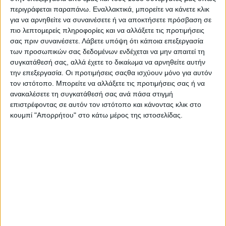
Στατιστικά Athens #JobFestival
περιγράφεται παραπάνω. Εναλλακτικά, μπορείτε να κάνετε κλικ
για να αρνηθείτε να συναινέσετε ή να αποκτήσετε πρόσβαση σε
2019
πιο λεπτομερείς πληροφορίες και να αλλάξετε τις προτιμήσεις
Στατιστικά Thessaloniki
σας πριν συναινέσετε.
Λάβετε υπόψη ότι κάποια επεξεργασία
#JobFestival 2019
των προσωπικών σας δεδομένων ενδέχεται να μην απαιτεί τη
συγκατάθεσή σας, αλλά έχετε το δικαίωμα να αρνηθείτε αυτήν
Στατιστικά Athens #JobFestival
την επεξεργασία. Οι προτιμήσεις σαςθα ισχύουν μόνο για αυτόν
2018
τον ιστότοπο. Μπορείτε να αλλάξετε τις προτιμήσεις σας ή να
ανακαλέσετε τη συγκατάθεσή σας ανά πάσα στιγμή
Στατιστικά Thessaloniki
επιστρέφοντας σε αυτόν τον ιστότοπο και κάνοντας κλικ στο
#JobFestival 2018
κουμπί "Απορρήτου" στο κάτω μέρος της ιστοσελίδας.
Στατιστικά Athens #JobFestival
2017
Στατιστικά Thessaloniki
#JobFestival 2017
Στατιστικά Athens #JobFestival
2016
Στατιστικά Athens #JobFestival