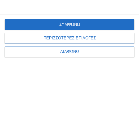
Υλικό
Φωτογραφίες
ΣΥΜΦΩΝΩ
Παρουσιάσεις
ΠΕΡΙΣΣΟΤΕΡΕΣ ΕΠΙΛΟΓΕΣ
Υλικό
Φωτογραφίες
ΔΙΑΦΩΝΩ
Παρουσιάσεις
#JobDays
Santa Marina
Santa Marina
Nestled on a private peninsula in Ornos, with its own