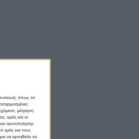
 συσκευή, όπως τα
προσαρμοσμένες
ιεχόμενο, μέτρηση
ς, εμείς και οι
και ταυτοποίησης
ό εμάς και τους
ια να αρνηθείτε να