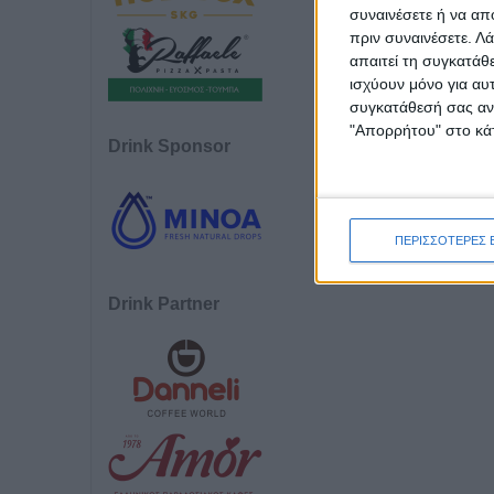
συναινέσετε ή να απ
πριν συναινέσετε.
Λά
απαιτεί τη συγκατάθ
ισχύουν μόνο για αυ
συγκατάθεσή σας ανά
"Απορρήτου" στο κάτ
Drink Sponsor
ΠΕΡΙΣΣΟΤΕΡΕΣ 
Drink Partner