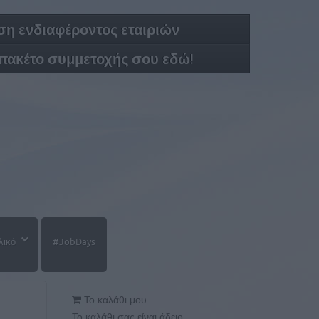
η ενδιαφέροντος εταιριών
 πακέτο συμμετοχής σου εδώ!
λικό
#JobDays
Το καλάθι μου
Το καλάθι σας είναι άδειο.