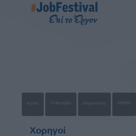
Αρχική
Το Φεστιβάλ
Διοργανωτής
ΑΘΗΝΑ
Χορηγοί