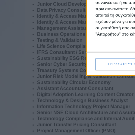
συναινέσετε ή να απ
Junior Cloud Developer
πριν συναινέσετε.
Λά
Data Privacy Consultant
απαιτεί τη συγκατάθ
Identity & Access Management Senior Con
ισχύουν μόνο για αυ
Identity & Access Management Consultant
συγκατάθεσή σας ανά
Management Assistant
"Απορρήτου" στο κάτ
Business Operations Supply Chain
Testing & Validation
Life Science Compliance
IFRS Consultant / Senior Consultant
Sustainability ESG Reporting
Senior Cyber Security - SAP Specialist
ΠΕΡΙΣΣΟΤΕΡΕΣ 
Treasury Systems Consultant
Junior Risk Modelling & Validation Consult
Sustainability Circular Economy
Assistant Accountant-Consultant
Digital Adoption Learning Content Creator
Technology & Design Business Analyst
Information Technology Project Manager
Senior NSE Cloud Architecture and Assur
Technology Compliance and Internal Audi
Junior Transfer Pricing Consultant
Project Management Officer (PMO)