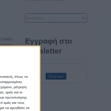
 Ελλάδα
Εγγραφή στο
ασχολεί
newsletter
κτικές,
νολογία
πων της
νωστικό
 συσκευή, όπως τα
προσαρμοσμένες
ιεχόμενο, μέτρηση
ς, εμείς και οι
και ταυτοποίησης
ό εμάς και τους
ια να αρνηθείτε να