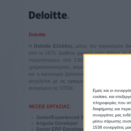
Deloitte
Η
Deloitte
Ελλάδος
, μέλος του παγκόσμιου δι
από το 1975. Διαθέτει γραφεία στην Αθήνα, τη 
περισσότερους από 2.900 επαγγελματίες. Διαθέ
χρηματοοικονομικές, φορολογικές και νομικές υπ
και η καινοτομία βρίσκονται στην καρδιά των
ασχολείται με τις εφαρμογές της τεχνολογία
αντικείμενο τις STEM.
Εμείς και οι συνεργ
cookies, και επεξε
πληροφορίες που απο
ΘΕΣΕΙΣ ΕΡΓΑΣΙΑΣ:
διαφήμισης και περι
συνεργάτες μας ενδέ
Junior/Experienced SAP Developer (ABAP, F
μέσω σάρωσης συσκευ
Angular Developer
1538 συνεργάτες μας
Senior ERP Developer