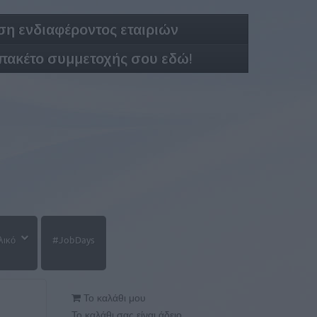
η ενδιαφέροντος εταιριών
 πακέτο συμμετοχής σου εδώ!
λικό
#JobDays
Το καλάθι μου
Το καλάθι σας είναι άδειο.