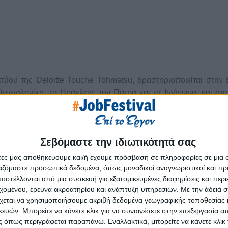
κτύου της Deloitte Touche Tohmatsu, δραστηριοποιείται στην
Θεσσαλονίκη, το Ηράκλειο, την Πάτρα και τα Ιωάννινα, και απ
τει σημαντική εμπειρία και γνώση σε συμβουλευτικές, ελεγ
ηρεσίες, καθώς και σε υπηρεσίες διαχείρισης κινδύνου. Η τεχ
 υπηρεσιών της. Για αυτό, ήδη πάνω από το 50% των ανθρώ
Σεβόμαστε την ιδιωτικότητά σας
ς, ενώ εστιάζει την προσοχή του στην πρόσληψη νέων με γ
άτες μας αποθηκεύουμε και/ή έχουμε πρόσβαση σε πληροφορίες σε μια
ργαζόμαστε προσωπικά δεδομένα, όπως μοναδικοί αναγνωριστικοί και 
στέλλονται από μια συσκευή για εξατομικευμένες διαφημίσεις και περ
εχομένου, έρευνα ακροατηρίου και ανάπτυξη υπηρεσιών.
Με την άδειά σα
χεται να χρησιμοποιήσουμε ακριβή δεδομένα γεωγραφικής τοποθεσίας 
iori, PI/PO, CPI, BTP)
ών. Μπορείτε να κάνετε κλικ για να συναινέσετε στην επεξεργασία απ
 όπως περιγράφεται παραπάνω. Εναλλακτικά, μπορείτε να κάνετε κλικ γ