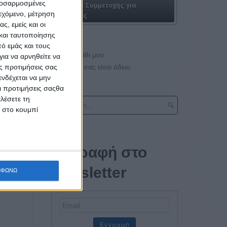
προσαρμοσμένες
Πακέτα Συμμετοχής για
ιεχόμενο, μέτρηση
Εταιρίες
ς, εμείς και οι
και ταυτοποίησης
ό εμάς και τους
Το καλάθι μου
ια να αρνηθείτε να
Το καλάθι σας είναι άδειο.
ς προτιμήσεις σας
νδέχεται να μην
Οι προτιμήσεις σαςθα
λέσετε τη
κ στο κουμπί
Εγγραφή στο
newsletter
ΜΦΩΝΩ