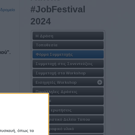
#JobFestival
υδρομείο
2024
Η Δράση
Τοποθεσία
κού".
Φόρμα Συμμετοχής
Συμμετοχή στις Συνεντεύξεις
Συμμετοχή στα Workshop
Εισηγητές Workshop
Παράλληλες Δράσεις
Χορηγοί
Συχνές ερωτήσεις
Απολογιστικό Δελτίο Τύπου
Φωτογραφικό υλικό
 συσκευή, όπως τα