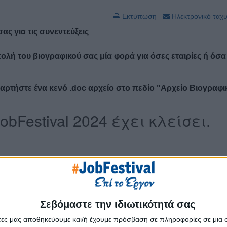
Εκτύπωση
Ηλεκτρονικό ταχ
ς για τις συνεντεύξεις
λή του βιογραφικού σας μία φορά για όσες εταιρίες ή όσα
αρτήστε ένα κενό .doc αρχείο στο πεδίο "Αρχείο Βιογραφι
Σεβόμαστε την ιδιωτικότητά σας
άτες μας αποθηκεύουμε και/ή έχουμε πρόσβαση σε πληροφορίες σε μια