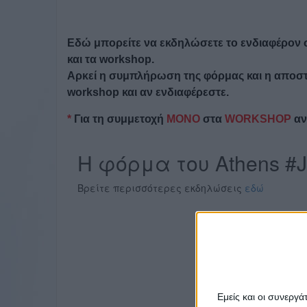
Εδώ μπορείτε να εκδηλώσετε το ενδιαφέρον σα
και τα workshop.
Αρκεί η συμπλήρωση της φόρμας και η αποστο
workshop και αν ενδιαφέρεστε.
*
Για τη συμμετοχή
ΜΟΝΟ
στα
WORKSHOP
αν
Εμείς και οι συνεργ