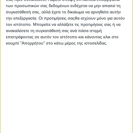
2015
των προσωπικών σας δεδομένων ενδέχεται να μην απαιτεί τη
συγκατάθεσή σας, αλλά έχετε το δικαίωμα να αρνηθείτε αυτήν
Υλικό
την επεξεργασία. Οι προτιμήσεις σαςθα ισχύουν μόνο για αυτόν
τον ιστότοπο. Μπορείτε να αλλάξετε τις προτιμήσεις σας ή να
Φωτογραφίες
ανακαλέσετε τη συγκατάθεσή σας ανά πάσα στιγμή
Παρουσιάσεις
επιστρέφοντας σε αυτόν τον ιστότοπο και κάνοντας κλικ στο
κουμπί "Απορρήτου" στο κάτω μέρος της ιστοσελίδας.
Υλικό
Φωτογραφίες
Παρουσιάσεις
#JobDays
Εκδήλωση ενδιαφέροντος εταιριών
Κλείσε το πακέτο συμμετοχής σου
εδώ!