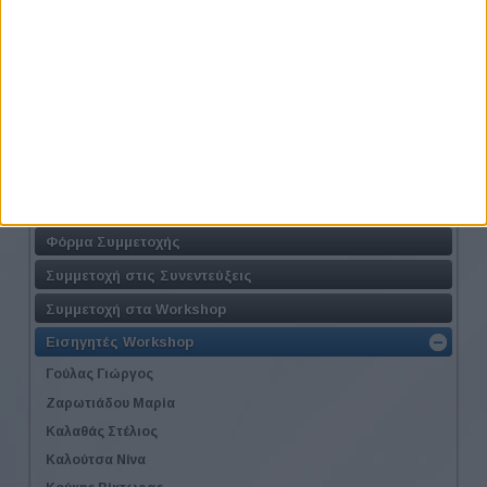
Athens #JobFestival 2024
Η Δράση
Τοποθεσία
Φόρμα Συμμετοχής
Συμμετοχή στις Συνεντεύξεις
Συμμετοχή στα Workshop
Εισηγητές Workshop
Γούλας Γιώργος
Ζαρωτιάδου Μαρία
Καλαθάς Στέλιος
Καλούτσα Νίνα