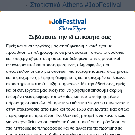
Στατιστικά Athens #JobFestival
2019
Στατιστικά Thessaloniki
#JobFestival 2019
Σεβόμαστε την ιδιωτικότητά σας
Στατιστικά Athens #JobFestival
Εμείς και οι συνεργάτες μας αποθηκεύουμε και/ή έχουμε
2018
πρόσβαση σε πληροφορίες σε μια συσκευή, όπως τα cookies,
Στατιστικά Thessaloniki
και επεξεργαζόμαστε προσωπικά δεδομένα, όπως μοναδικοί
αναγνωριστικοί και προσαρμοσμένες πληροφορίες που
#JobFestival 2018
αποστέλλονται από μια συσκευή για εξατομικευμένες διαφημίσεις
Στατιστικά Athens #JobFestival
και περιεχόμενο, μέτρηση διαφήμισης και περιεχομένου, έρευνα
ακροατηρίου και ανάπτυξη υπηρεσιών.
Με την άδειά σας, εμείς
2017
και οι συνεργάτες μας ενδέχεται να χρησιμοποιήσουμε ακριβή
Στατιστικά Thessaloniki
δεδομένα γεωγραφικής τοποθεσίας και ταυτοποίησης μέσω
#JobFestival 2017
σάρωσης συσκευών. Μπορείτε να κάνετε κλικ για να συναινέσετε
στην επεξεργασία από εμάς και τους 1538 συνεργάτες μας όπως
Στατιστικά Athens #JobFestival
περιγράφεται παραπάνω. Εναλλακτικά, μπορείτε να κάνετε κλικ
2016
για να αρνηθείτε να συναινέσετε ή να αποκτήσετε πρόσβαση σε
πιο λεπτομερείς πληροφορίες και να αλλάξετε τις προτιμήσεις
Στατιστικά Athens #JobFestival
σας πριν συναινέσετε.
Λάβετε υπόψη ότι κάποια επεξεργασία