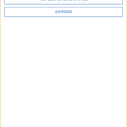
ΔΙΑΦΩΝΩ
Κουφάκη Φένια
Κράβαρη Αφροδίτη