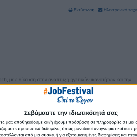
Εκτύπωση
Ηλεκτρονικό ταχ
ch, με ειδίκευση στην ανάπτυξη ηγετικών ικανοτήτων και την
ίας σε πολυεθνικές εταιρίες και 6 χρόνια σε διοικητικούς ρόλους
α να ανακαλύψουν και να αξιοποιήσουν τις δεξιότητές τους,
Σεβόμαστε την ιδιωτικότητά σας
κανότητες μέσα από την προσωπική τους αναζήτηση και εξέλιξη.
κή και επαγγελματική τους ανάπτυξη καλλιεργώντας μια κουλτ
άτες μας αποθηκεύουμε και/ή έχουμε πρόσβαση σε πληροφορίες σε μια
ργαζόμαστε προσωπικά δεδομένα, όπως μοναδικοί αναγνωριστικοί και 
στέλλονται από μια συσκευή για εξατομικευμένες διαφημίσεις και περ