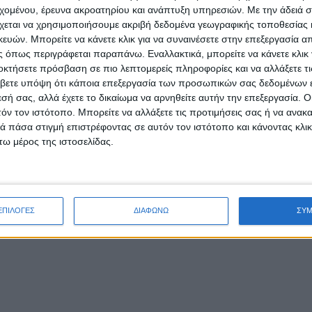
n και μεταπτυχιακό (MSc) στο Marketing Management, ενώ έχει
εχομένου, έρευνα ακροατηρίου και ανάπτυξη υπηρεσιών.
Με την άδειά σα
ε εξειδίκευση στο Evidence-based Coaching, EMCC & AC. Πιστε
χεται να χρησιμοποιήσουμε ακριβή δεδομένα γεωγραφικής τοποθεσίας 
ών. Μπορείτε να κάνετε κλικ για να συναινέσετε στην επεξεργασία απ
το κλειδί για την επιτυχία μιας επιχείρησης, ενώ το προσωπικ
 όπως περιγράφεται παραπάνω. Εναλλακτικά, μπορείτε να κάνετε κλικ γ
υν στην επαγγελματική τους πορεία.
οκτήσετε πρόσβαση σε πιο λεπτομερείς πληροφορίες και να αλλάξετε τι
βετε υπόψη ότι κάποια επεξεργασία των προσωπικών σας δεδομένων ε
ότητα και η προσωπική ανάπτυξη είναι τα βασικά στοιχεία που
εσή σας, αλλά έχετε το δικαίωμα να αρνηθείτε αυτήν την επεξεργασία. 
g.
τόν τον ιστότοπο. Μπορείτε να αλλάξετε τις προτιμήσεις σας ή να ανακα
 πάσα στιγμή επιστρέφοντας σε αυτόν τον ιστότοπο και κάνοντας κλι
ω μέρος της ιστοσελίδας.
Επόμ
ΕΠΙΛΟΓΕΣ
ΔΙΑΦΩΝΩ
ΣΥ