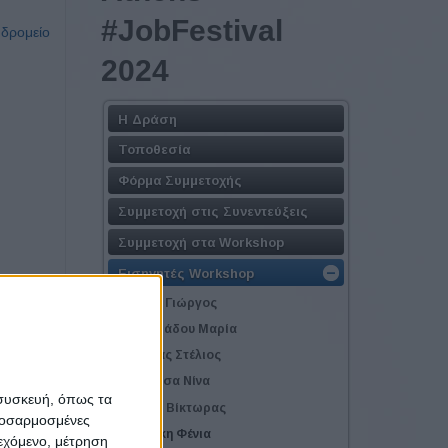
#JobFestival
υδρομείο
2024
Η Δράση
Τοποθεσία
Φόρμα Συμμετοχής
Συμμετοχή στις Συνεντεύξεις
Συμμετοχή στα Workshop
Εισηγητές Workshop
 ως
Γούλας Γιώργος
Ζαρωτιάδου Μαρία
Καλαθάς Στέλιος
Καλούτσα Νίνα
ούρα
 συσκευή, όπως τα
Κούκης Βίκτωρας
προσαρμοσμένες
Κουφάκη Φένια
ιεχόμενο, μέτρηση