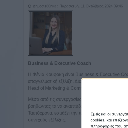
Δημοσιεύθηκε : Παρασκευή, 11 Οκτώβριος 2024 09:46
Business & Executive Coach
Η Φένια Κουφάκη είναι Business & Executive Coa
επαγγελματική εξέλιξη. Διαθέτει 15 χρόνια εμπειρ
Head of Marketing & Communication.
Μέσα από τις συνεργασίες της ενθαρρύνει τα άτομ
βοηθώντας τα να αναπτύξουν τις ηγετικές τους ι
Ταυτόχρονα, εστιάζει την προσοχή στην προσωπι
Εμείς και οι συνεργ
συνεχούς εξέλιξης.
cookies, και επεξε
πληροφορίες που απο