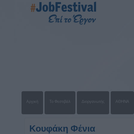
Αρχική
Το Φεστιβάλ
Διοργανωτής
ΑΘΗΝΑ
Κουφάκη Φένια