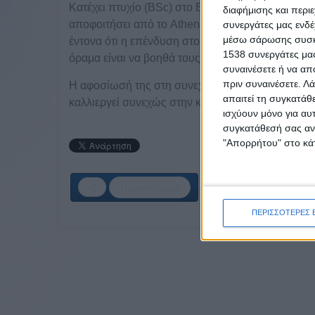
Κατέχει πτυχίο (BSc) στο Business Administratio
διαφήμισης και περι
αποφοιτήσει από το Athens Coaching Institute μ
συνεργάτες μας ενδέ
μέσω σάρωσης συσκευ
έντονα ότι η επένδυση στους ανθρώπους αποτελεί 
1538 συνεργάτες μας
όραμα είναι να βοηθά τους ανθρώπους να πετύχο
συναινέσετε ή να απ
πριν συναινέσετε.
Λά
Η αφοσίωσή της στη συνεχή μάθηση, η δημιουργικ
απαιτεί τη συγκατάθ
καλλιεργεί συνεχώς στην καριέρα της στο coachin
ισχύουν μόνο για αυ
συγκατάθεσή σας ανά
"Απορρήτου" στο κάτ
Προηγούμενο
ΠΕΡΙΣΣΟΤΕΡΕΣ 