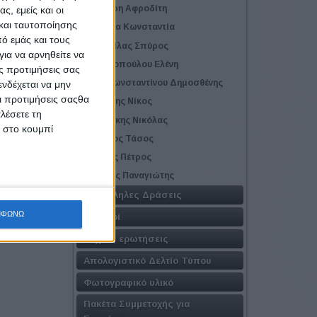
Κράβαρη Αφροδίτη
ς, εμείς και οι
ύει
και ταυτοποίησης
Μπάρδα Κωνσταντία
ό εμάς και τους
ό της
Μπιμπίλας Σπύρος
ια να αρνηθείτε να
Μυλωνοπούλου Ελένη
ς προτιμήσεις σας
Παπακωνσταντίνου Δημοσθένης
νδέχεται να μην
Οι προτιμήσεις σαςθα
Πατσέλης Νίκος
λέσετε τη
Σμυρνάκης Νικόλας
κ στο κουμπί
Σορώτος Τάσος
Συρίγος Πέτρος
Φάσσας Παναγιώτης
ενο
Παράλληλες Δράσεις
ΜΦΩΝΩ
Χορηγοί
Συχνές ερωτήσεις
Απολογιστικό Δελτίο Τύπου
Φωτογραφικό υλικό
Πακέτα Συμμετοχής για