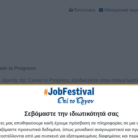
Εκτύπωση
Ηλεκτρονικό ταχ
eer in Progress
δρυτής της Career in Progress, εξειδικεύεται στην επαγγελματ
ες συμβουλευτικής για εργασιακά ζητήματα με στόχο την ενίσχ
ηριότητές του άπτονται του τομέα επαγγελματικού προσανατολι
μαθητών, του τομέα συμβουλευτικής σταδιοδρομίας για την υπο
οφάσεων, των τεχνικών αναζήτησης εργασίας (σύνταξη βιογρα
Σεβόμαστε την ιδιωτικότητά σας
 και του τομέα ανάπτυξης ανθρώπινου δυναμικού για την υποστ
άτες μας αποθηκεύουμε και/ή έχουμε πρόσβαση σε πληροφορίες σε μια
ύ.
ργαζόμαστε προσωπικά δεδομένα, όπως μοναδικοί αναγνωριστικοί και 
στέλλονται από μια συσκευή για εξατομικευμένες διαφημίσεις και περ