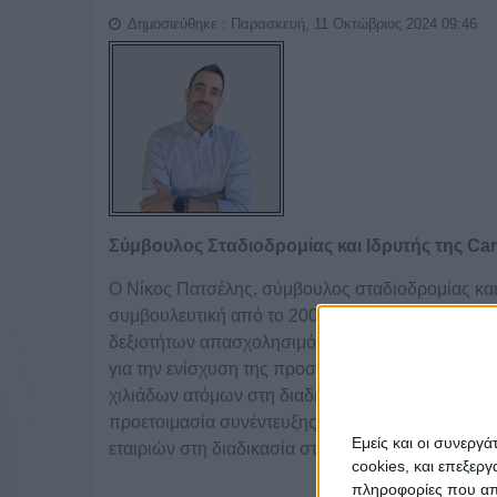
Δημοσιεύθηκε : Παρασκευή, 11 Οκτώβριος 2024 09:46
Σύμβουλος Σταδιοδρομίας και Ιδρυτής της Car
Ο Νίκος Πατσέλης, σύμβουλος σταδιοδρομίας και ι
συμβουλευτική από το 2006, παρέχοντας υπηρεσί
δεξιοτήτων απασχολησιμότητας. Οι κύριες δραστ
για την ενίσχυση της προσπάθειας εκατοντάδων 
χιλιάδων ατόμων στη διαδικασία λήψης ορθών απ
προετοιμασία συνέντευξης, δημιουργία LinkedIn)
Εμείς και οι συνεργ
εταιριών στη διαδικασία στελέχωσης προσωπικο
cookies, και επεξε
πληροφορίες που απο