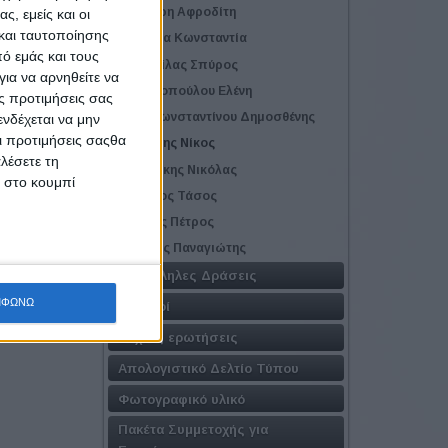
Κράβαρη Αφροδίτη
ς, εμείς και οι
και ταυτοποίησης
Μπάρδα Κωνσταντία
ό εμάς και τους
Μπιμπίλας Σπύρος
ια να αρνηθείτε να
ενο
Μυλωνοπούλου Ελένη
ς προτιμήσεις σας
Παπακωνσταντίνου Δημοσθένης
νδέχεται να μην
Οι προτιμήσεις σαςθα
Πατσέλης Νίκος
λέσετε τη
Σμυρνάκης Νικόλας
κ στο κουμπί
Σορώτος Τάσος
Συρίγος Πέτρος
Φάσσας Παναγιώτης
Παράλληλες Δράσεις
ΜΦΩΝΩ
Χορηγοί
Συχνές ερωτήσεις
Απολογιστικό Δελτίο Τύπου
Φωτογραφικό υλικό
Πακέτα Συμμετοχής για