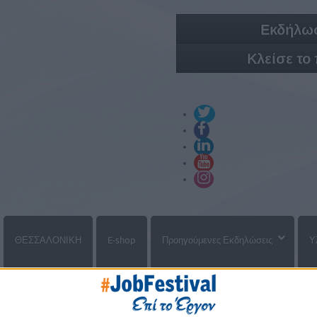
Εκδήλωσ
Κλείσε το
ΘΕΣΣΑΛΟΝΙΚΗ
E-shop
Προηγούμενες Εκδηλώσεις
Υ
άτες