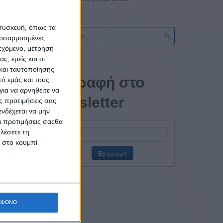
 συσκευή, όπως τα
προσαρμοσμένες
ιεχόμενο, μέτρηση
ς, εμείς και οι
και ταυτοποίησης
στήματα
Εγγραφή στο
ό εμάς και τους
ια να αρνηθείτε να
ρο της
newsletter
ς προτιμήσεις σας
ιξης σε
νδέχεται να μην
ιση και
Οι προτιμήσεις σαςθα
λέσετε τη
κ στο κουμπί
ΜΦΩΝΩ