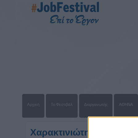
Αρχική
Το Φεστιβάλ
Διοργανωτής
ΑΘΗΝΑ
Χαρακτινιώτης & Συνεργ