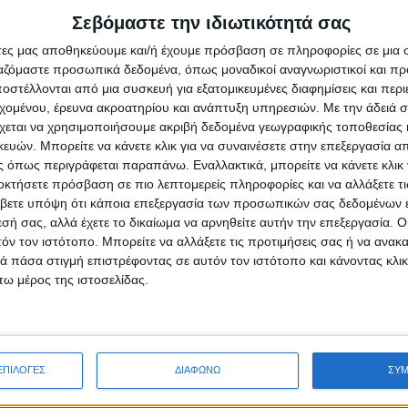
Σεβόμαστε την ιδιωτικότητά σας
άτες μας αποθηκεύουμε και/ή έχουμε πρόσβαση σε πληροφορίες σε μια
ργαζόμαστε προσωπικά δεδομένα, όπως μοναδικοί αναγνωριστικοί και 
στέλλονται από μια συσκευή για εξατομικευμένες διαφημίσεις και περ
εχομένου, έρευνα ακροατηρίου και ανάπτυξη υπηρεσιών.
Με την άδειά σα
χεται να χρησιμοποιήσουμε ακριβή δεδομένα γεωγραφικής τοποθεσίας 
άτες» λειτουργεί από το 1984 με έδρα την Αθήνα και υποκατα
ών. Μπορείτε να κάνετε κλικ για να συναινέσετε στην επεξεργασία απ
 όπως περιγράφεται παραπάνω. Εναλλακτικά, μπορείτε να κάνετε κλικ γ
σότερα από 40 χρόνια ουσιαστικής παρουσίας στον χώ
οκτήσετε πρόσβαση σε πιο λεπτομερείς πληροφορίες και να αλλάξετε τι
πρακτικής, παρέχει εξειδικευμένες υπηρεσίες νομικής υποστήρ
βετε υπόψη ότι κάποια επεξεργασία των προσωπικών σας δεδομένων ε
ι οι συνεργάτες της εταιρίας διαθέτουν άριστη νομική κατάρτ
εσή σας, αλλά έχετε το δικαίωμα να αρνηθείτε αυτήν την επεξεργασία. 
ας έτσι υπηρεσίες υψηλού επιπέδου στους πελάτες της.
τόν τον ιστότοπο. Μπορείτε να αλλάξετε τις προτιμήσεις σας ή να ανακα
 πάσα στιγμή επιστρέφοντας σε αυτόν τον ιστότοπο και κάνοντας κλι
ω μέρος της ιστοσελίδας.
ΕΠΙΛΟΓΕΣ
ΔΙΑΦΩΝΩ
ΣΥ