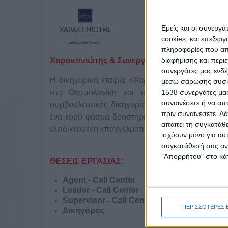
Εμείς και οι συνεργ
cookies, και επεξε
πληροφορίες που απο
διαφήμισης και περι
Χαρακτινιώτης & Συνεργάτες
συνεργάτες μας ενδέ
Η δικηγορική εταιρία «Χαρακτινιώτης & Συνεργ
μέσω σάρωσης συσκευ
1538 συνεργάτες μας
στη Θεσσαλονίκη και την Πάτρα. Με περισ
συναινέσετε ή να απ
συμβουλευτικής δικηγορίας και της δικαστικής 
πριν συναινέσετε.
Λά
ένα ευρύ φάσμα δραστηριοτήτων. Οι δικηγόροι κα
απαιτεί τη συγκατάθ
εξειδικευμένη επαγγελματική εμπειρία, παρέχοντ
ισχύουν μόνο για αυ
συγκατάθεσή σας ανά
"Απορρήτου" στο κάτ
ΘΕΣΕΙΣ ΕΡΓΑΣΙΑΣ:
Αgent - Call Center
Leader - Call Center
Supervisor - Call Center
ΠΕΡΙΣΣΟΤΕΡΕΣ 
Δικηγόρος