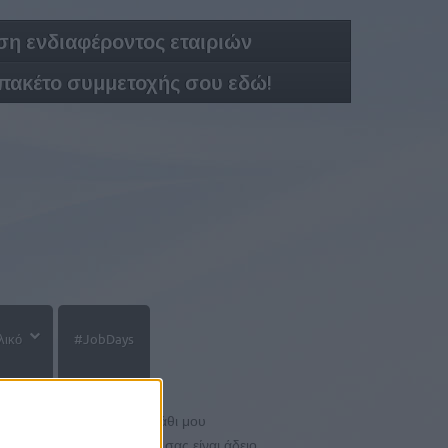
η ενδιαφέροντος εταιριών
 πακέτο συμμετοχής σου εδώ!
λικό
#JobDays
Το καλάθι μου
Το καλάθι σας είναι άδειο.