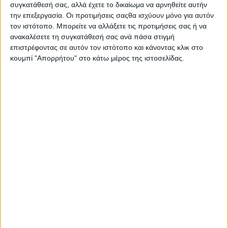
συγκατάθεσή σας, αλλά έχετε το δικαίωμα να αρνηθείτε αυτήν
Στατιστικά Athens #JobFestival
την επεξεργασία. Οι προτιμήσεις σαςθα ισχύουν μόνο για αυτόν
2019
τον ιστότοπο. Μπορείτε να αλλάξετε τις προτιμήσεις σας ή να
Στατιστικά Thessaloniki
ανακαλέσετε τη συγκατάθεσή σας ανά πάσα στιγμή
επιστρέφοντας σε αυτόν τον ιστότοπο και κάνοντας κλικ στο
#JobFestival 2019
κουμπί "Απορρήτου" στο κάτω μέρος της ιστοσελίδας.
Στατιστικά Athens #JobFestival
2018
Στατιστικά Thessaloniki
#JobFestival 2018
Στατιστικά Athens #JobFestival
2017
Στατιστικά Thessaloniki
#JobFestival 2017
Στατιστικά Athens #JobFestival
2016
Στατιστικά Athens #JobFestival