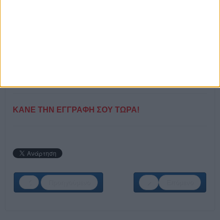
ΘΕΣΕΙΣ ΕΡΓΑΣΙΑΣ:
Μηχανικός Παραγωγής και Διοίκησης
Βοηθός Παραγωγής - Τεχνολόγος
Περιβάλλοντος
Υπάλληλος Αποθήκης - Χειριστής Ανυψωτικών
Μηχανημάτων (Κλαρκ)
Εργάτης Παραγωγής
Σ
υντηρητής Εγκαταστάσεων
ΚΑΝΕ ΤΗΝ ΕΓΓΡΑΦΗ ΣΟΥ ΤΩΡΑ!
Προηγούμενο
Επόμενο