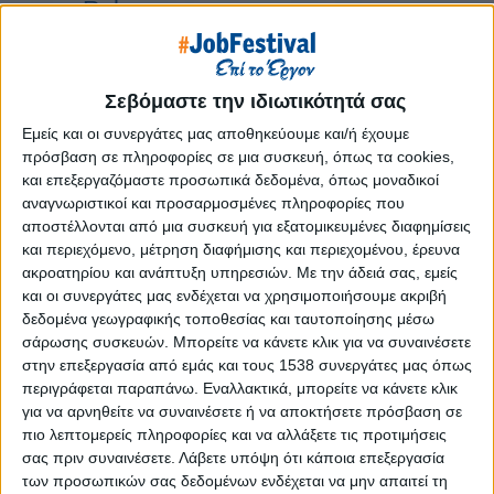
Reborn
Athens #JobFestival 2019
Thessaloniki #JobFestival 2019
Σεβόμαστε την ιδιωτικότητά σας
Athens #JobFestival 2018
Εμείς και οι συνεργάτες μας αποθηκεύουμε και/ή έχουμε
Thessaloniki #JobFestival 2018
πρόσβαση σε πληροφορίες σε μια συσκευή, όπως τα cookies,
Athens #JobFestival 2017
και επεξεργαζόμαστε προσωπικά δεδομένα, όπως μοναδικοί
αναγνωριστικοί και προσαρμοσμένες πληροφορίες που
Τhessaloniki #JobFestival 2017
αποστέλλονται από μια συσκευή για εξατομικευμένες διαφημίσεις
Athens #JobFestival 2016
και περιεχόμενο, μέτρηση διαφήμισης και περιεχομένου, έρευνα
Athens #JobFestival 2015
ακροατηρίου και ανάπτυξη υπηρεσιών.
Με την άδειά σας, εμείς
και οι συνεργάτες μας ενδέχεται να χρησιμοποιήσουμε ακριβή
Thessaloniki #JobFestival 2014
δεδομένα γεωγραφικής τοποθεσίας και ταυτοποίησης μέσω
Στατιστικά
σάρωσης συσκευών. Μπορείτε να κάνετε κλικ για να συναινέσετε
στην επεξεργασία από εμάς και τους 1538 συνεργάτες μας όπως
Στατιστικά Athens & Thessaloniki
περιγράφεται παραπάνω. Εναλλακτικά, μπορείτε να κάνετε κλικ
#JobFestivals 2022
για να αρνηθείτε να συναινέσετε ή να αποκτήσετε πρόσβαση σε
πιο λεπτομερείς πληροφορίες και να αλλάξετε τις προτιμήσεις
Στατιστικά Thessaloniki
σας πριν συναινέσετε.
Λάβετε υπόψη ότι κάποια επεξεργασία
#JobFestival 2019 Reborn
των προσωπικών σας δεδομένων ενδέχεται να μην απαιτεί τη