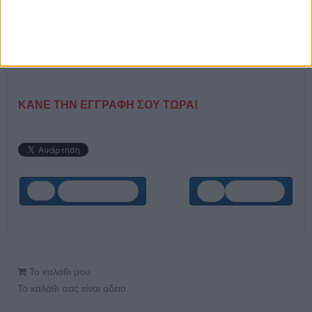
Sales Specialist (Athens)
Customer Support Specialist (Τhessaloniki)
Customer Support Specialist (Athens)
Customer Support Specialist (Rhodes)
Setup Specialist (Athens)
ΚΑΝΕ ΤΗΝ ΕΓΓΡΑΦΗ ΣΟΥ ΤΩΡΑ!
Προηγούμενο
Επόμενο
Το καλάθι μου
Το καλάθι σας είναι άδειο.