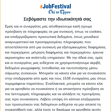
Reborn
Athens #JobFestival 2019
Thessaloniki #JobFestival 2019
Σεβόμαστε την ιδιωτικότητά σας
Athens #JobFestival 2018
Εμείς και οι συνεργάτες μας αποθηκεύουμε και/ή έχουμε
Thessaloniki #JobFestival 2018
πρόσβαση σε πληροφορίες σε μια συσκευή, όπως τα cookies,
και επεξεργαζόμαστε προσωπικά δεδομένα, όπως μοναδικοί
Athens #JobFestival 2017
αναγνωριστικοί και προσαρμοσμένες πληροφορίες που
Τhessaloniki #JobFestival 2017
αποστέλλονται από μια συσκευή για εξατομικευμένες διαφημίσεις
και περιεχόμενο, μέτρηση διαφήμισης και περιεχομένου, έρευνα
Athens #JobFestival 2016
ακροατηρίου και ανάπτυξη υπηρεσιών.
Με την άδειά σας, εμείς
Athens #JobFestival 2015
και οι συνεργάτες μας ενδέχεται να χρησιμοποιήσουμε ακριβή
Thessaloniki #JobFestival 2014
δεδομένα γεωγραφικής τοποθεσίας και ταυτοποίησης μέσω
σάρωσης συσκευών. Μπορείτε να κάνετε κλικ για να συναινέσετε
Στατιστικά
στην επεξεργασία από εμάς και τους 1538 συνεργάτες μας όπως
περιγράφεται παραπάνω. Εναλλακτικά, μπορείτε να κάνετε κλικ
Στατιστικά Athens & Thessaloniki
για να αρνηθείτε να συναινέσετε ή να αποκτήσετε πρόσβαση σε
#JobFestivals 2022
πιο λεπτομερείς πληροφορίες και να αλλάξετε τις προτιμήσεις
Στατιστικά Thessaloniki
σας πριν συναινέσετε.
Λάβετε υπόψη ότι κάποια επεξεργασία
των προσωπικών σας δεδομένων ενδέχεται να μην απαιτεί τη
#JobFestival 2019 Reborn
συγκατάθεσή σας, αλλά έχετε το δικαίωμα να αρνηθείτε αυτήν