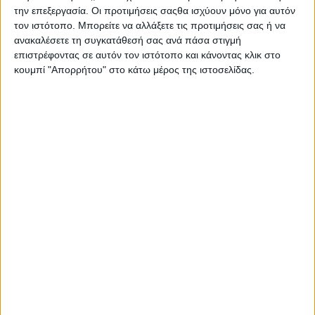
Στατιστικά Athens #JobFestival
την επεξεργασία. Οι προτιμήσεις σαςθα ισχύουν μόνο για αυτόν
τον ιστότοπο. Μπορείτε να αλλάξετε τις προτιμήσεις σας ή να
2019
ανακαλέσετε τη συγκατάθεσή σας ανά πάσα στιγμή
Στατιστικά Thessaloniki
επιστρέφοντας σε αυτόν τον ιστότοπο και κάνοντας κλικ στο
κουμπί "Απορρήτου" στο κάτω μέρος της ιστοσελίδας.
#JobFestival 2019
Στατιστικά Athens #JobFestival
2018
Στατιστικά Thessaloniki
#JobFestival 2018
Στατιστικά Athens #JobFestival
2017
Στατιστικά Thessaloniki
#JobFestival 2017
Στατιστικά Athens #JobFestival
2016
Στατιστικά Athens #JobFestival