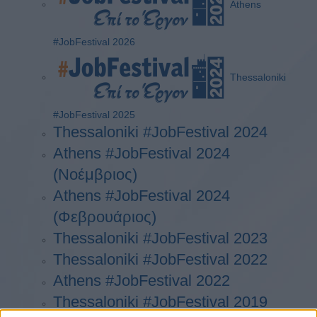
Athens
#JobFestival 2026
Thessaloniki
#JobFestival 2025
Thessaloniki #JobFestival 2024
Athens #JobFestival 2024
(Νοέμβριος)
Athens #JobFestival 2024
(Φεβρουάριος)
Thessaloniki #JobFestival 2023
Thessaloniki #JobFestival 2022
Athens #JobFestival 2022
Thessaloniki #JobFestival 2019