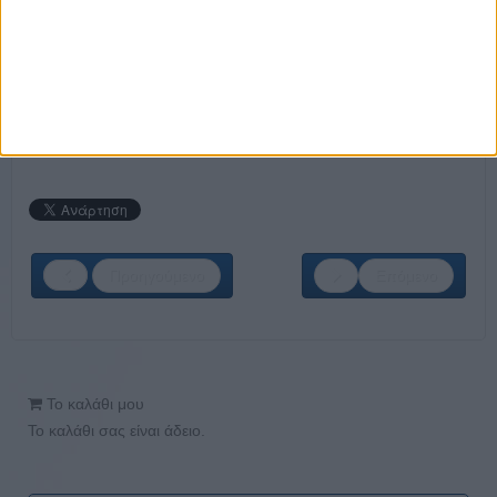
Είναι ο άνθρωπος πίσω απ’ το creative agency
Adstronomers και την εκπομπή marketBEers που
φιλοδοξεί να γίνει το σημείο συνάντησης των marketing
leaders και να πυροδοτήσει ουσιαστικές συζητήσεις.
LinkedIn:
https://www.linkedin.com/in/parliaris
Προηγούμενο
Επόμενο
Το καλάθι μου
Το καλάθι σας είναι άδειο.