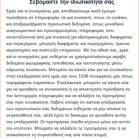
Reborn
Σεβόμαστε την ιδιωτικότητά σας
Athens #JobFestival 2019
Εμείς και οι συνεργάτες μας αποθηκεύουμε και/ή έχουμε
πρόσβαση σε πληροφορίες σε μια συσκευή, όπως τα cookies,
Thessaloniki #JobFestival 2019
και επεξεργαζόμαστε προσωπικά δεδομένα, όπως μοναδικοί
Athens #JobFestival 2018
αναγνωριστικοί και προσαρμοσμένες πληροφορίες που
αποστέλλονται από μια συσκευή για εξατομικευμένες διαφημίσεις
Thessaloniki #JobFestival 2018
και περιεχόμενο, μέτρηση διαφήμισης και περιεχομένου, έρευνα
Athens #JobFestival 2017
ακροατηρίου και ανάπτυξη υπηρεσιών.
Με την άδειά σας, εμείς
και οι συνεργάτες μας ενδέχεται να χρησιμοποιήσουμε ακριβή
Τhessaloniki #JobFestival 2017
δεδομένα γεωγραφικής τοποθεσίας και ταυτοποίησης μέσω
Athens #JobFestival 2016
σάρωσης συσκευών. Μπορείτε να κάνετε κλικ για να συναινέσετε
Athens #JobFestival 2015
στην επεξεργασία από εμάς και τους 1538 συνεργάτες μας όπως
περιγράφεται παραπάνω. Εναλλακτικά, μπορείτε να κάνετε κλικ
Thessaloniki #JobFestival 2014
για να αρνηθείτε να συναινέσετε ή να αποκτήσετε πρόσβαση σε
Στατιστικά
πιο λεπτομερείς πληροφορίες και να αλλάξετε τις προτιμήσεις
σας πριν συναινέσετε.
Λάβετε υπόψη ότι κάποια επεξεργασία
Στατιστικά Athens & Thessaloniki
των προσωπικών σας δεδομένων ενδέχεται να μην απαιτεί τη
#JobFestivals 2022
συγκατάθεσή σας, αλλά έχετε το δικαίωμα να αρνηθείτε αυτήν
την επεξεργασία. Οι προτιμήσεις σαςθα ισχύουν μόνο για αυτόν
Στατιστικά Thessaloniki
τον ιστότοπο. Μπορείτε να αλλάξετε τις προτιμήσεις σας ή να
#JobFestival 2019 Reborn
ανακαλέσετε τη συγκατάθεσή σας ανά πάσα στιγμή