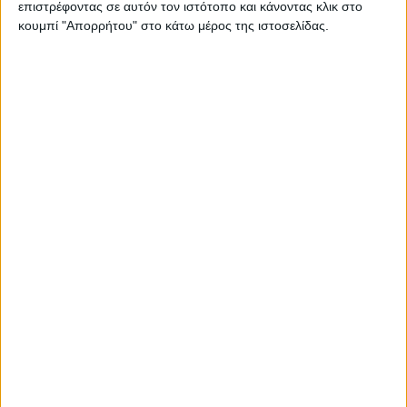
επιστρέφοντας σε αυτόν τον ιστότοπο και κάνοντας κλικ στο
Στατιστικά Athens #JobFestival
κουμπί "Απορρήτου" στο κάτω μέρος της ιστοσελίδας.
2019
Στατιστικά Thessaloniki
#JobFestival 2019
Στατιστικά Athens #JobFestival
2018
Στατιστικά Thessaloniki
#JobFestival 2018
Στατιστικά Athens #JobFestival
2017
Στατιστικά Thessaloniki
#JobFestival 2017
Στατιστικά Athens #JobFestival
2016
Στατιστικά Athens #JobFestival