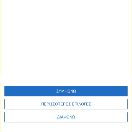
Thessaloniki #JobFestival 2025
Thessaloniki #JobFestival 2024
Athens #JobFestival 2024 (Νοέμβριος)
Athens #JobFestival 2024 (Φεβρουάριος)
Thessaloniki #JobFestival 2023
Thessaloniki #JobFestival 2022
Athens #JobFestival 2022
Thessaloniki #JobFestival 2019 Reborn
Athens #JobFestival 2019
ΣΥΜΦΩΝΩ
Thessaloniki #JobFestival 2019
Athens #JobFestival 2018
ΠΕΡΙΣΣΟΤΕΡΕΣ ΕΠΙΛΟΓΕΣ
Thessaloniki #JobFestival 2018
ΔΙΑΦΩΝΩ
Athens #JobFestival 2017
Τhessaloniki #JobFestival 2017