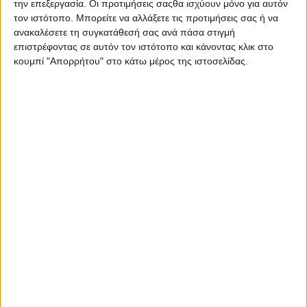
την επεξεργασία. Οι προτιμήσεις σαςθα ισχύουν μόνο για αυτόν
Στατιστικά Athens #JobFestival
τον ιστότοπο. Μπορείτε να αλλάξετε τις προτιμήσεις σας ή να
2019
ανακαλέσετε τη συγκατάθεσή σας ανά πάσα στιγμή
επιστρέφοντας σε αυτόν τον ιστότοπο και κάνοντας κλικ στο
Στατιστικά Thessaloniki
κουμπί "Απορρήτου" στο κάτω μέρος της ιστοσελίδας.
#JobFestival 2019
Στατιστικά Athens #JobFestival
2018
Στατιστικά Thessaloniki
#JobFestival 2018
Στατιστικά Athens #JobFestival
2017
Στατιστικά Thessaloniki
#JobFestival 2017
Στατιστικά Athens #JobFestival
2016
Στατιστικά Athens #JobFestival