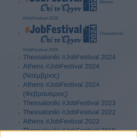
Athens
#JobFestival 2026
Thessaloniki
#JobFestival 2025
Thessaloniki #JobFestival 2024
Athens #JobFestival 2024
(Νοέμβριος)
Athens #JobFestival 2024
(Φεβρουάριος)
Thessaloniki #JobFestival 2023
Thessaloniki #JobFestival 2022
Athens #JobFestival 2022
Thessaloniki #JobFestival 2019