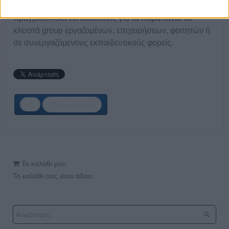
των media στη σύγχρονη εποχή, ενώ συχνά
πραγματοποιεί εκπαιδεύσεις για τα παραπάνω σε
κλειστά group εργαζομένων, επιχειρήσεων, φοιτητών ή
σε συνεργαζόμενους εκπαιδευτικούς φορείς.
Προηγούμενο
Το καλάθι μου
Το καλάθι σας είναι άδειο.