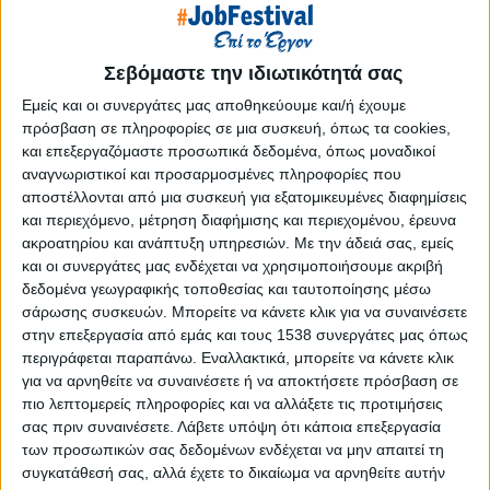
Reborn
Athens #JobFestival 2019
Thessaloniki #JobFestival 2019
Σεβόμαστε την ιδιωτικότητά σας
Athens #JobFestival 2018
Εμείς και οι συνεργάτες μας αποθηκεύουμε και/ή έχουμε
πρόσβαση σε πληροφορίες σε μια συσκευή, όπως τα cookies,
Thessaloniki #JobFestival 2018
και επεξεργαζόμαστε προσωπικά δεδομένα, όπως μοναδικοί
Athens #JobFestival 2017
αναγνωριστικοί και προσαρμοσμένες πληροφορίες που
αποστέλλονται από μια συσκευή για εξατομικευμένες διαφημίσεις
Τhessaloniki #JobFestival 2017
και περιεχόμενο, μέτρηση διαφήμισης και περιεχομένου, έρευνα
Athens #JobFestival 2016
ακροατηρίου και ανάπτυξη υπηρεσιών.
Με την άδειά σας, εμείς
και οι συνεργάτες μας ενδέχεται να χρησιμοποιήσουμε ακριβή
Athens #JobFestival 2015
δεδομένα γεωγραφικής τοποθεσίας και ταυτοποίησης μέσω
Thessaloniki #JobFestival 2014
σάρωσης συσκευών. Μπορείτε να κάνετε κλικ για να συναινέσετε
Στατιστικά
στην επεξεργασία από εμάς και τους 1538 συνεργάτες μας όπως
περιγράφεται παραπάνω. Εναλλακτικά, μπορείτε να κάνετε κλικ
Στατιστικά Athens & Thessaloniki
για να αρνηθείτε να συναινέσετε ή να αποκτήσετε πρόσβαση σε
πιο λεπτομερείς πληροφορίες και να αλλάξετε τις προτιμήσεις
#JobFestivals 2022
σας πριν συναινέσετε.
Λάβετε υπόψη ότι κάποια επεξεργασία
Στατιστικά Thessaloniki
των προσωπικών σας δεδομένων ενδέχεται να μην απαιτεί τη
#JobFestival 2019 Reborn
συγκατάθεσή σας, αλλά έχετε το δικαίωμα να αρνηθείτε αυτήν