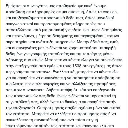
Reborn
Εμείς και οι συνεργάτες μας αποθηκεύουμε και/ή έχουμε
Athens #JobFestival 2019
πρόσβαση σε πληροφορίες σε μια συσκευή, όπως τα cookies,
και επεξεργαζόμαστε προσωπικά δεδομένα, όπως μοναδικοί
Thessaloniki #JobFestival 2019
αναγνωριστικοί και προσαρμοσμένες πληροφορίες που
Athens #JobFestival 2018
αποστέλλονται από μια συσκευή για εξατομικευμένες διαφημίσεις
Thessaloniki #JobFestival 2018
και περιεχόμενο, μέτρηση διαφήμισης και περιεχομένου, έρευνα
ακροατηρίου και ανάπτυξη υπηρεσιών.
Με την άδειά σας, εμείς
Athens #JobFestival 2017
και οι συνεργάτες μας ενδέχεται να χρησιμοποιήσουμε ακριβή
Τhessaloniki #JobFestival 2017
δεδομένα γεωγραφικής τοποθεσίας και ταυτοποίησης μέσω
σάρωσης συσκευών. Μπορείτε να κάνετε κλικ για να συναινέσετε
Athens #JobFestival 2016
στην επεξεργασία από εμάς και τους 1538 συνεργάτες μας όπως
Athens #JobFestival 2015
περιγράφεται παραπάνω. Εναλλακτικά, μπορείτε να κάνετε κλικ
για να αρνηθείτε να συναινέσετε ή να αποκτήσετε πρόσβαση σε
Thessaloniki #JobFestival 2014
πιο λεπτομερείς πληροφορίες και να αλλάξετε τις προτιμήσεις
Στατιστικά
σας πριν συναινέσετε.
Λάβετε υπόψη ότι κάποια επεξεργασία
των προσωπικών σας δεδομένων ενδέχεται να μην απαιτεί τη
Στατιστικά Athens & Thessaloniki
συγκατάθεσή σας, αλλά έχετε το δικαίωμα να αρνηθείτε αυτήν
#JobFestivals 2022
την επεξεργασία. Οι προτιμήσεις σαςθα ισχύουν μόνο για αυτόν
τον ιστότοπο. Μπορείτε να αλλάξετε τις προτιμήσεις σας ή να
Στατιστικά Thessaloniki
ανακαλέσετε τη συγκατάθεσή σας ανά πάσα στιγμή
#JobFestival 2019 Reborn
επιστρέφοντας σε αυτόν τον ιστότοπο και κάνοντας κλικ στο