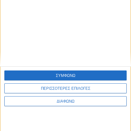
Thessaloniki #JobFestival 2025
Thessaloniki #JobFestival 2024
Athens #JobFestival 2024 (Νοέμβριος)
Athens #JobFestival 2024 (Φεβρουάριος)
Thessaloniki #JobFestival 2023
Thessaloniki #JobFestival 2022
Athens #JobFestival 2022
Thessaloniki #JobFestival 2019 Reborn
ΣΥΜΦΩΝΩ
Athens #JobFestival 2019
ΠΕΡΙΣΣΟΤΕΡΕΣ ΕΠΙΛΟΓΕΣ
Thessaloniki #JobFestival 2019
Athens #JobFestival 2018
ΔΙΑΦΩΝΩ
Thessaloniki #JobFestival 2018
Athens #JobFestival 2017
Τhessaloniki #JobFestival 2017