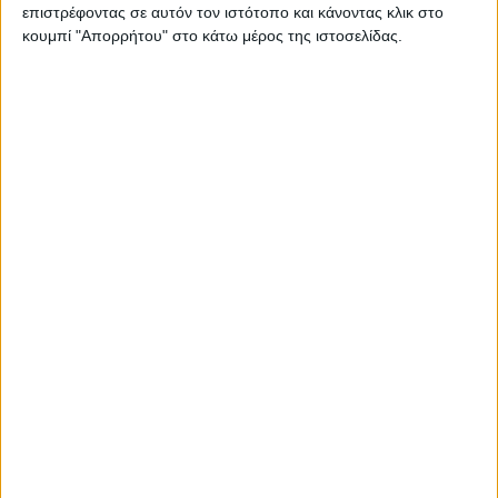
Στατιστικά Athens #JobFestival
επιστρέφοντας σε αυτόν τον ιστότοπο και κάνοντας κλικ στο
κουμπί "Απορρήτου" στο κάτω μέρος της ιστοσελίδας.
2019
Στατιστικά Thessaloniki
#JobFestival 2019
Στατιστικά Athens #JobFestival
2018
Στατιστικά Thessaloniki
#JobFestival 2018
Στατιστικά Athens #JobFestival
2017
Στατιστικά Thessaloniki
#JobFestival 2017
Στατιστικά Athens #JobFestival
2016
Στατιστικά Athens #JobFestival