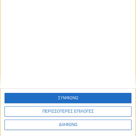
Thessaloniki #JobFestival 2025
Thessaloniki #JobFestival 2024
Athens #JobFestival 2024 (Νοέμβριος)
Athens #JobFestival 2024 (Φεβρουάριος)
Thessaloniki #JobFestival 2023
Thessaloniki #JobFestival 2022
Athens #JobFestival 2022
Thessaloniki #JobFestival 2019 Reborn
Athens #JobFestival 2019
Thessaloniki #JobFestival 2019
ΣΥΜΦΩΝΩ
Athens #JobFestival 2018
ΠΕΡΙΣΣΟΤΕΡΕΣ ΕΠΙΛΟΓΕΣ
Thessaloniki #JobFestival 2018
Athens #JobFestival 2017
ΔΙΑΦΩΝΩ
Τhessaloniki #JobFestival 2017