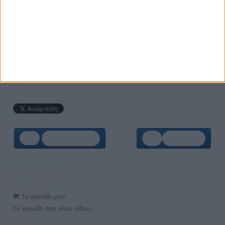
Προσωπικό Καθαρισμού (χωρίς απαραίτητη
προϋπηρεσία)
Υπεύθυνος Καταστήματος (απαραίτητη η
προϋπηρεσία)
ΚΑΝΕ ΤΗΝ ΕΓΓΡΑΦΗ ΣΟΥ ΤΩΡΑ!
Προηγούμενο
Επόμενο
Το καλάθι μου
Το καλάθι σας είναι άδειο.