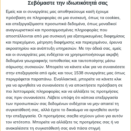
Reborn
Σεβόμαστε την ιδιωτικότητά σας
Athens #JobFestival 2019
Εμείς και οι συνεργάτες μας αποθηκεύουμε και/ή έχουμε
πρόσβαση σε πληροφορίες σε μια συσκευή, όπως τα cookies,
Thessaloniki #JobFestival 2019
και επεξεργαζόμαστε προσωπικά δεδομένα, όπως μοναδικοί
Athens #JobFestival 2018
αναγνωριστικοί και προσαρμοσμένες πληροφορίες που
αποστέλλονται από μια συσκευή για εξατομικευμένες διαφημίσεις
Thessaloniki #JobFestival 2018
και περιεχόμενο, μέτρηση διαφήμισης και περιεχομένου, έρευνα
Athens #JobFestival 2017
ακροατηρίου και ανάπτυξη υπηρεσιών.
Με την άδειά σας, εμείς
Τhessaloniki #JobFestival 2017
και οι συνεργάτες μας ενδέχεται να χρησιμοποιήσουμε ακριβή
δεδομένα γεωγραφικής τοποθεσίας και ταυτοποίησης μέσω
Athens #JobFestival 2016
σάρωσης συσκευών. Μπορείτε να κάνετε κλικ για να συναινέσετε
Athens #JobFestival 2015
στην επεξεργασία από εμάς και τους 1538 συνεργάτες μας όπως
περιγράφεται παραπάνω. Εναλλακτικά, μπορείτε να κάνετε κλικ
Thessaloniki #JobFestival 2014
για να αρνηθείτε να συναινέσετε ή να αποκτήσετε πρόσβαση σε
Στατιστικά
πιο λεπτομερείς πληροφορίες και να αλλάξετε τις προτιμήσεις
σας πριν συναινέσετε.
Λάβετε υπόψη ότι κάποια επεξεργασία
Στατιστικά Athens & Thessaloniki
των προσωπικών σας δεδομένων ενδέχεται να μην απαιτεί τη
#JobFestivals 2022
συγκατάθεσή σας, αλλά έχετε το δικαίωμα να αρνηθείτε αυτήν
την επεξεργασία. Οι προτιμήσεις σαςθα ισχύουν μόνο για αυτόν
Στατιστικά Thessaloniki
τον ιστότοπο. Μπορείτε να αλλάξετε τις προτιμήσεις σας ή να
#JobFestival 2019 Reborn
ανακαλέσετε τη συγκατάθεσή σας ανά πάσα στιγμή