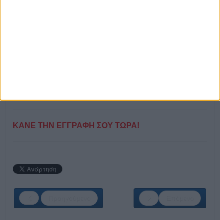
καταξιωμένων εταιριών στην Ελλάδα και στο εξωτερικό.
ΘΕΣΕΙΣ ΕΡΓΑΣΙΑΣ:
Στέλεχος Tμήματος Πωλήσεων
Στέλεχος Τμήματος Διασφάλισης Ποιότητας -
Ποιοτικού Ελέγχου
Μηχανολόγος Μηχανικός
Εργατοτεχνίτης Βιομηχανικής Παραγωγής
ΚΑΝΕ ΤΗΝ ΕΓΓΡΑΦΗ ΣΟΥ ΤΩΡΑ!
Προηγούμενο
Επόμενο