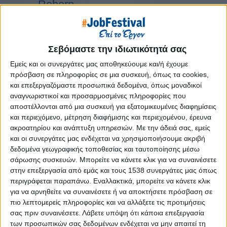
Reborn
Athens #JobFestival 2019
Thessaloniki #JobFestival 2019
Athens #JobFestival 2018
Σεβόμαστε την ιδιωτικότητά σας
Thessaloniki #JobFestival 2018
Εμείς και οι συνεργάτες μας αποθηκεύουμε και/ή έχουμε
πρόσβαση σε πληροφορίες σε μια συσκευή, όπως τα cookies,
Athens #JobFestival 2017
και επεξεργαζόμαστε προσωπικά δεδομένα, όπως μοναδικοί
Τhessaloniki #JobFestival 2017
αναγνωριστικοί και προσαρμοσμένες πληροφορίες που
αποστέλλονται από μια συσκευή για εξατομικευμένες διαφημίσεις
Athens #JobFestival 2016
και περιεχόμενο, μέτρηση διαφήμισης και περιεχομένου, έρευνα
Athens #JobFestival 2015
ακροατηρίου και ανάπτυξη υπηρεσιών.
Με την άδειά σας, εμείς
και οι συνεργάτες μας ενδέχεται να χρησιμοποιήσουμε ακριβή
Thessaloniki #JobFestival 2014
δεδομένα γεωγραφικής τοποθεσίας και ταυτοποίησης μέσω
Στατιστικά
σάρωσης συσκευών. Μπορείτε να κάνετε κλικ για να συναινέσετε
στην επεξεργασία από εμάς και τους 1538 συνεργάτες μας όπως
Στατιστικά Athens & Thessaloniki
περιγράφεται παραπάνω. Εναλλακτικά, μπορείτε να κάνετε κλικ
#JobFestivals 2022
για να αρνηθείτε να συναινέσετε ή να αποκτήσετε πρόσβαση σε
πιο λεπτομερείς πληροφορίες και να αλλάξετε τις προτιμήσεις
Στατιστικά Thessaloniki
σας πριν συναινέσετε.
Λάβετε υπόψη ότι κάποια επεξεργασία
#JobFestival 2019 Reborn
των προσωπικών σας δεδομένων ενδέχεται να μην απαιτεί τη