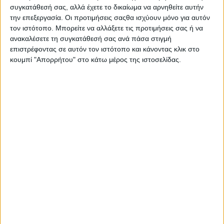
Στατιστικά Athens #JobFestival
συγκατάθεσή σας, αλλά έχετε το δικαίωμα να αρνηθείτε αυτήν
την επεξεργασία. Οι προτιμήσεις σαςθα ισχύουν μόνο για αυτόν
2019
τον ιστότοπο. Μπορείτε να αλλάξετε τις προτιμήσεις σας ή να
Στατιστικά Thessaloniki
ανακαλέσετε τη συγκατάθεσή σας ανά πάσα στιγμή
επιστρέφοντας σε αυτόν τον ιστότοπο και κάνοντας κλικ στο
#JobFestival 2019
κουμπί "Απορρήτου" στο κάτω μέρος της ιστοσελίδας.
Στατιστικά Athens #JobFestival
2018
Στατιστικά Thessaloniki
#JobFestival 2018
Στατιστικά Athens #JobFestival
2017
Στατιστικά Thessaloniki
#JobFestival 2017
Στατιστικά Athens #JobFestival
2016
Στατιστικά Athens #JobFestival