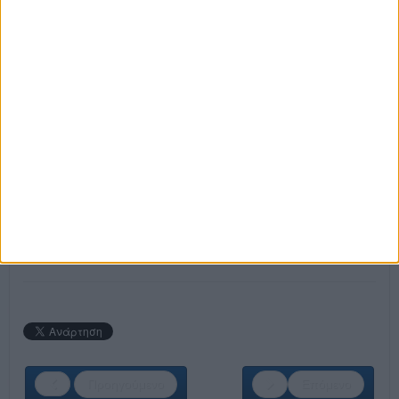
Α’, Β’, Γ’ Μάγειρας
Barman-Bartender
Καμαριέρα
Hostess
Συντηρητής
Άτομο για Λάντζα
Spa Therapist
Ναυαγοσώστης
Οδηγός
Αποθηκάριος
Πωλητής Μίνι Μάρκετ - Ταμίας
ΚΑΝΕ ΤΗΝ ΕΓΓΡΑΦΗ ΣΟΥ ΤΩΡΑ!
Προηγούμενο
Επόμενο