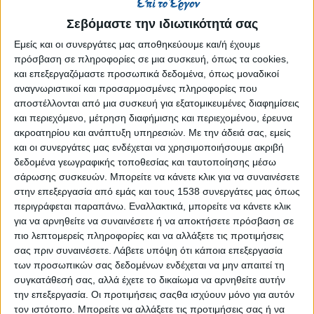
Reborn
Σεβόμαστε την ιδιωτικότητά σας
Athens #JobFestival 2019
Εμείς και οι συνεργάτες μας αποθηκεύουμε και/ή έχουμε
Thessaloniki #JobFestival 2019
πρόσβαση σε πληροφορίες σε μια συσκευή, όπως τα cookies,
Athens #JobFestival 2018
και επεξεργαζόμαστε προσωπικά δεδομένα, όπως μοναδικοί
Thessaloniki #JobFestival 2018
αναγνωριστικοί και προσαρμοσμένες πληροφορίες που
αποστέλλονται από μια συσκευή για εξατομικευμένες διαφημίσεις
Athens #JobFestival 2017
και περιεχόμενο, μέτρηση διαφήμισης και περιεχομένου, έρευνα
Τhessaloniki #JobFestival 2017
ακροατηρίου και ανάπτυξη υπηρεσιών.
Με την άδειά σας, εμείς
και οι συνεργάτες μας ενδέχεται να χρησιμοποιήσουμε ακριβή
Athens #JobFestival 2016
δεδομένα γεωγραφικής τοποθεσίας και ταυτοποίησης μέσω
Athens #JobFestival 2015
σάρωσης συσκευών. Μπορείτε να κάνετε κλικ για να συναινέσετε
στην επεξεργασία από εμάς και τους 1538 συνεργάτες μας όπως
Thessaloniki #JobFestival 2014
περιγράφεται παραπάνω. Εναλλακτικά, μπορείτε να κάνετε κλικ
Στατιστικά
για να αρνηθείτε να συναινέσετε ή να αποκτήσετε πρόσβαση σε
πιο λεπτομερείς πληροφορίες και να αλλάξετε τις προτιμήσεις
Στατιστικά Athens & Thessaloniki
σας πριν συναινέσετε.
Λάβετε υπόψη ότι κάποια επεξεργασία
#JobFestivals 2022
των προσωπικών σας δεδομένων ενδέχεται να μην απαιτεί τη
συγκατάθεσή σας, αλλά έχετε το δικαίωμα να αρνηθείτε αυτήν
Στατιστικά Thessaloniki
την επεξεργασία. Οι προτιμήσεις σαςθα ισχύουν μόνο για αυτόν
#JobFestival 2019 Reborn
τον ιστότοπο. Μπορείτε να αλλάξετε τις προτιμήσεις σας ή να