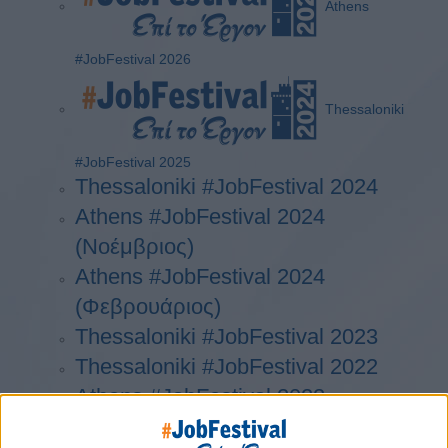
Athens
#JobFestival 2026
Thessaloniki
#JobFestival 2025
Thessaloniki #JobFestival 2024
Athens #JobFestival 2024
(Νοέμβριος)
Athens #JobFestival 2024
(Φεβρουάριος)
Thessaloniki #JobFestival 2023
Thessaloniki #JobFestival 2022
Athens #JobFestival 2022
Thessaloniki #JobFestival 2019