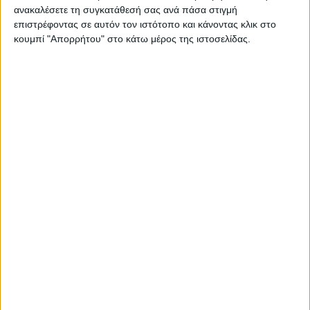
Στατιστικά Athens #JobFestival
ανακαλέσετε τη συγκατάθεσή σας ανά πάσα στιγμή
επιστρέφοντας σε αυτόν τον ιστότοπο και κάνοντας κλικ στο
2019
κουμπί "Απορρήτου" στο κάτω μέρος της ιστοσελίδας.
Στατιστικά Thessaloniki
#JobFestival 2019
Στατιστικά Athens #JobFestival
2018
Στατιστικά Thessaloniki
#JobFestival 2018
Στατιστικά Athens #JobFestival
2017
Στατιστικά Thessaloniki
#JobFestival 2017
Στατιστικά Athens #JobFestival
2016
Στατιστικά Athens #JobFestival