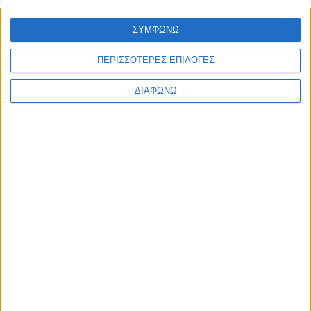
Υλικό
ΣΥΜΦΩΝΩ
Φωτογραφίες
ΠΕΡΙΣΣΟΤΕΡΕΣ ΕΠΙΛΟΓΕΣ
Παρουσιάσεις
Υλικό
ΔΙΑΦΩΝΩ
Φωτογραφίες
Παρουσιάσεις
#JobDays
FLEXOPLATES Papadopoulos
FLEXOPLATES Papadopoulos
Η εταιρία
FLEXOPLATES Papadopoulos