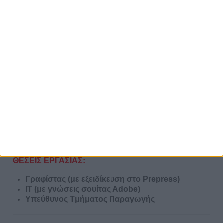
των πελατών της, η εταιρία FLEXOPLATES
Papadopoulos επενδύει κάθε χρόνο με
πρωτοποριακή διάθεση σε καταρτισμένο και
έμπειρο προσωπικό και στις πιο πρόσφατες
τεχνολογίες, ανεβάζοντας τον πήχη της
εξυπηρέτησης και της ποιότητας.
Διατηρεί με αφοσίωση τα δυνατά της σημεία:
τεχνογνωσία, ποιότητα, αμεσότητα.
Τηρεί πάντα τις αξίες της:
αποτελεσματικότητα,
ακεραιότητα, συνέπεια, αξιοπιστία.
ΘΕΣΕΙΣ ΕΡΓΑΣΙΑΣ:
Γραφίστας (με εξειδίκευση στο Prepress)
IT (με γνώσεις σουίτας Adobe)
Υπεύθυνος Tμήματος Παραγωγής