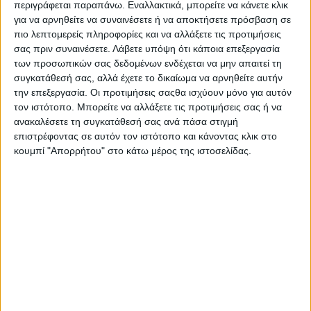
περιγράφεται παραπάνω. Εναλλακτικά, μπορείτε να κάνετε κλικ
Στατιστικά Athens #JobFestival
για να αρνηθείτε να συναινέσετε ή να αποκτήσετε πρόσβαση σε
2019
πιο λεπτομερείς πληροφορίες και να αλλάξετε τις προτιμήσεις
σας πριν συναινέσετε.
Λάβετε υπόψη ότι κάποια επεξεργασία
Στατιστικά Thessaloniki
των προσωπικών σας δεδομένων ενδέχεται να μην απαιτεί τη
#JobFestival 2019
συγκατάθεσή σας, αλλά έχετε το δικαίωμα να αρνηθείτε αυτήν
Στατιστικά Athens #JobFestival
την επεξεργασία. Οι προτιμήσεις σαςθα ισχύουν μόνο για αυτόν
τον ιστότοπο. Μπορείτε να αλλάξετε τις προτιμήσεις σας ή να
2018
ανακαλέσετε τη συγκατάθεσή σας ανά πάσα στιγμή
Στατιστικά Thessaloniki
επιστρέφοντας σε αυτόν τον ιστότοπο και κάνοντας κλικ στο
κουμπί "Απορρήτου" στο κάτω μέρος της ιστοσελίδας.
#JobFestival 2018
Στατιστικά Athens #JobFestival
2017
Στατιστικά Thessaloniki
#JobFestival 2017
Στατιστικά Athens #JobFestival
2016
Στατιστικά Athens #JobFestival