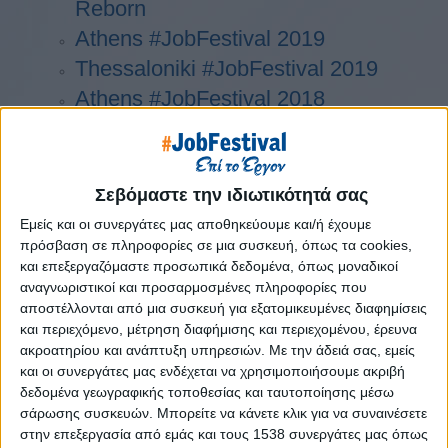
Reborn
Athens #JobFestival 2019
Thessaloniki #JobFestival 2019
Athens #JobFestival 2018
Thessaloniki #JobFestival 2018
Athens #JobFestival 2017
Τhessaloniki #JobFestival 2017
Σεβόμαστε την ιδιωτικότητά σας
Athens #JobFestival 2016
Εμείς και οι συνεργάτες μας αποθηκεύουμε και/ή έχουμε
Athens #JobFestival 2015
πρόσβαση σε πληροφορίες σε μια συσκευή, όπως τα cookies,
και επεξεργαζόμαστε προσωπικά δεδομένα, όπως μοναδικοί
Thessaloniki #JobFestival 2014
αναγνωριστικοί και προσαρμοσμένες πληροφορίες που
Στατιστικά
αποστέλλονται από μια συσκευή για εξατομικευμένες διαφημίσεις
και περιεχόμενο, μέτρηση διαφήμισης και περιεχομένου, έρευνα
Στατιστικά Athens & Thessaloniki
ακροατηρίου και ανάπτυξη υπηρεσιών.
Με την άδειά σας, εμείς
#JobFestivals 2022
και οι συνεργάτες μας ενδέχεται να χρησιμοποιήσουμε ακριβή
δεδομένα γεωγραφικής τοποθεσίας και ταυτοποίησης μέσω
Στατιστικά Thessaloniki
σάρωσης συσκευών. Μπορείτε να κάνετε κλικ για να συναινέσετε
#JobFestival 2019 Reborn
στην επεξεργασία από εμάς και τους 1538 συνεργάτες μας όπως