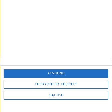
Thessaloniki #JobFestival 2025
Thessaloniki #JobFestival 2024
Athens #JobFestival 2024 (Νοέμβριος)
Athens #JobFestival 2024 (Φεβρουάριος)
Thessaloniki #JobFestival 2023
Thessaloniki #JobFestival 2022
Athens #JobFestival 2022
Thessaloniki #JobFestival 2019 Reborn
Athens #JobFestival 2019
ΣΥΜΦΩΝΩ
Thessaloniki #JobFestival 2019
ΠΕΡΙΣΣΟΤΕΡΕΣ ΕΠΙΛΟΓΕΣ
Athens #JobFestival 2018
Thessaloniki #JobFestival 2018
ΔΙΑΦΩΝΩ
Athens #JobFestival 2017
Τhessaloniki #JobFestival 2017