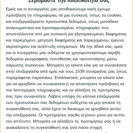
Σεβόμαστε την ιδιωτικότητά σας
Reborn
Εμείς και οι συνεργάτες μας αποθηκεύουμε και/ή έχουμε
Athens #JobFestival 2019
πρόσβαση σε πληροφορίες σε μια συσκευή, όπως τα cookies,
Thessaloniki #JobFestival 2019
και επεξεργαζόμαστε προσωπικά δεδομένα, όπως μοναδικοί
αναγνωριστικοί και προσαρμοσμένες πληροφορίες που
Athens #JobFestival 2018
αποστέλλονται από μια συσκευή για εξατομικευμένες διαφημίσεις
Thessaloniki #JobFestival 2018
και περιεχόμενο, μέτρηση διαφήμισης και περιεχομένου, έρευνα
Athens #JobFestival 2017
ακροατηρίου και ανάπτυξη υπηρεσιών.
Με την άδειά σας, εμείς
και οι συνεργάτες μας ενδέχεται να χρησιμοποιήσουμε ακριβή
Τhessaloniki #JobFestival 2017
δεδομένα γεωγραφικής τοποθεσίας και ταυτοποίησης μέσω
Athens #JobFestival 2016
σάρωσης συσκευών. Μπορείτε να κάνετε κλικ για να συναινέσετε
στην επεξεργασία από εμάς και τους 1538 συνεργάτες μας όπως
Athens #JobFestival 2015
περιγράφεται παραπάνω. Εναλλακτικά, μπορείτε να κάνετε κλικ
Thessaloniki #JobFestival 2014
για να αρνηθείτε να συναινέσετε ή να αποκτήσετε πρόσβαση σε
πιο λεπτομερείς πληροφορίες και να αλλάξετε τις προτιμήσεις
Στατιστικά
σας πριν συναινέσετε.
Λάβετε υπόψη ότι κάποια επεξεργασία
Στατιστικά Athens & Thessaloniki
των προσωπικών σας δεδομένων ενδέχεται να μην απαιτεί τη
συγκατάθεσή σας, αλλά έχετε το δικαίωμα να αρνηθείτε αυτήν
#JobFestivals 2022
την επεξεργασία. Οι προτιμήσεις σαςθα ισχύουν μόνο για αυτόν
Στατιστικά Thessaloniki
τον ιστότοπο. Μπορείτε να αλλάξετε τις προτιμήσεις σας ή να
#JobFestival 2019 Reborn
ανακαλέσετε τη συγκατάθεσή σας ανά πάσα στιγμή