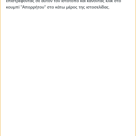
επιστρέφοντας σε αυτόν τον ιστότοπο και κάνοντας κλικ στο
Στατιστικά Athens #JobFestival
κουμπί "Απορρήτου" στο κάτω μέρος της ιστοσελίδας.
2019
Στατιστικά Thessaloniki
#JobFestival 2019
Στατιστικά Athens #JobFestival
2018
Στατιστικά Thessaloniki
#JobFestival 2018
Στατιστικά Athens #JobFestival
2017
Στατιστικά Thessaloniki
#JobFestival 2017
Στατιστικά Athens #JobFestival
2016
Στατιστικά Athens #JobFestival