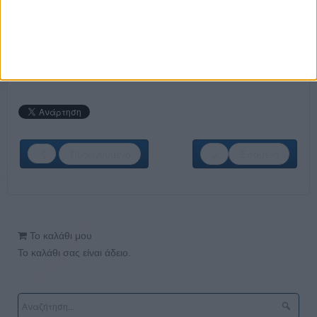
Information Security Officer
ΚΑΝΕ ΤΗΝ ΕΓΓΡΑΦΗ ΣΟΥ ΤΩΡΑ!
Προηγούμενο
Επόμενο
Το καλάθι μου
Το καλάθι σας είναι άδειο.