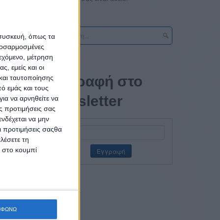
 συσκευή, όπως τα
προσαρμοσμένες
ιεχόμενο, μέτρηση
ς, εμείς και οι
 πάροχο
Εγγραφή στο
και ταυτοποίησης
ό εμάς και τους
newsletter
ια να αρνηθείτε να
μας «να
ς προτιμήσεις σας
νδέχεται να μην
ιότητα,
Οι προτιμήσεις σαςθα
γει τη
λέσετε τη
κ στο κουμπί
ΜΦΩΝΩ