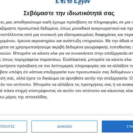
Σεβόμαστε την ιδιωτικότητά σας
άτες μας αποθηκεύουμε και/ή έχουμε πρόσβαση σε πληροφορίες σε μια
ργαζόμαστε προσωπικά δεδομένα, όπως μοναδικοί αναγνωριστικοί και 
στέλλονται από μια συσκευή για εξατομικευμένες διαφημίσεις και περ
εχομένου, έρευνα ακροατηρίου και ανάπτυξη υπηρεσιών.
Με την άδειά σα
ο όμιλος εταιριών υγείας
Βιοιατρική
αποτελεί τον κορυφαίο
χεται να χρησιμοποιήσουμε ακριβή δεδομένα γεωγραφικής τοποθεσίας 
ών. Μπορείτε να κάνετε κλικ για να συναινέσετε στην επεξεργασία απ
α.
 όπως περιγράφεται παραπάνω. Εναλλακτικά, μπορείτε να κάνετε κλικ γ
ιά της εταιρίας μας και υποστηρίζουν ενεργά την υπόσχεσή 
οκτήσετε πρόσβαση σε πιο λεπτομερείς πληροφορίες και να αλλάξετε τι
βετε υπόψη ότι κάποια επεξεργασία των προσωπικών σας δεδομένων ε
τις αξίες μας: σεβασμό στον άνθρωπο, προσήλωση στην πο
εσή σας, αλλά έχετε το δικαίωμα να αρνηθείτε αυτήν την επεξεργασία. 
λεια, δημιουργούμε ένα περιβάλλον εργασίας που προά
τόν τον ιστότοπο. Μπορείτε να αλλάξετε τις προτιμήσεις σας ή να ανακα
 των εργαζομένων μας.
 πάσα στιγμή επιστρέφοντας σε αυτόν τον ιστότοπο και κάνοντας κλι
ω μέρος της ιστοσελίδας.
ΕΠΙΛΟΓΕΣ
ΔΙΑΦΩΝΩ
ΣΥ