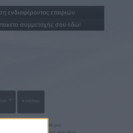
η ενδιαφέροντος εταιριών
 πακέτο συμμετοχής σου εδώ!
λικό
#JobDays
Το καλάθι μου
Το καλάθι σας είναι άδειο.