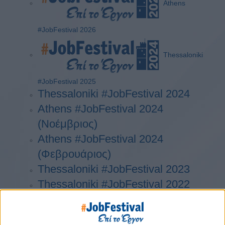
Athens
#JobFestival 2026
Thessaloniki
#JobFestival 2025
Thessaloniki #JobFestival 2024
Athens #JobFestival 2024
(Νοέμβριος)
Athens #JobFestival 2024
(Φεβρουάριος)
Thessaloniki #JobFestival 2023
Thessaloniki #JobFestival 2022
Athens #JobFestival 2022
Thessaloniki #JobFestival 2019