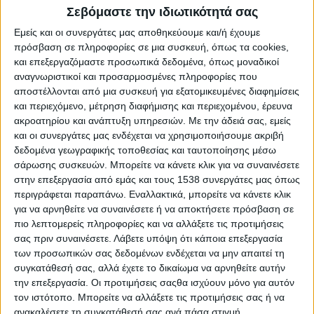
Reborn
Σεβόμαστε την ιδιωτικότητά σας
Athens #JobFestival 2019
Εμείς και οι συνεργάτες μας αποθηκεύουμε και/ή έχουμε
Thessaloniki #JobFestival 2019
πρόσβαση σε πληροφορίες σε μια συσκευή, όπως τα cookies,
και επεξεργαζόμαστε προσωπικά δεδομένα, όπως μοναδικοί
Athens #JobFestival 2018
αναγνωριστικοί και προσαρμοσμένες πληροφορίες που
Thessaloniki #JobFestival 2018
αποστέλλονται από μια συσκευή για εξατομικευμένες διαφημίσεις
και περιεχόμενο, μέτρηση διαφήμισης και περιεχομένου, έρευνα
Athens #JobFestival 2017
ακροατηρίου και ανάπτυξη υπηρεσιών.
Με την άδειά σας, εμείς
Τhessaloniki #JobFestival 2017
και οι συνεργάτες μας ενδέχεται να χρησιμοποιήσουμε ακριβή
δεδομένα γεωγραφικής τοποθεσίας και ταυτοποίησης μέσω
Athens #JobFestival 2016
σάρωσης συσκευών. Μπορείτε να κάνετε κλικ για να συναινέσετε
Athens #JobFestival 2015
στην επεξεργασία από εμάς και τους 1538 συνεργάτες μας όπως
Thessaloniki #JobFestival 2014
περιγράφεται παραπάνω. Εναλλακτικά, μπορείτε να κάνετε κλικ
για να αρνηθείτε να συναινέσετε ή να αποκτήσετε πρόσβαση σε
Στατιστικά
πιο λεπτομερείς πληροφορίες και να αλλάξετε τις προτιμήσεις
Στατιστικά Athens & Thessaloniki
σας πριν συναινέσετε.
Λάβετε υπόψη ότι κάποια επεξεργασία
των προσωπικών σας δεδομένων ενδέχεται να μην απαιτεί τη
#JobFestivals 2022
συγκατάθεσή σας, αλλά έχετε το δικαίωμα να αρνηθείτε αυτήν
Στατιστικά Thessaloniki
την επεξεργασία. Οι προτιμήσεις σαςθα ισχύουν μόνο για αυτόν
τον ιστότοπο. Μπορείτε να αλλάξετε τις προτιμήσεις σας ή να
#JobFestival 2019 Reborn
ανακαλέσετε τη συγκατάθεσή σας ανά πάσα στιγμή