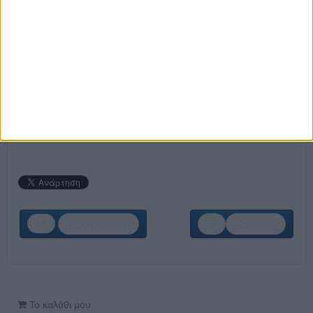
ΘΕΣΕΙΣ ΕΡΓΑΣΙΑΣ:
Ηλεκτρολόγος Αυτοματιστής
Μηχανικός Πωλήσεων
ΚΑΝΕ ΤΗΝ ΕΓΓΡΑΦΗ ΣΟΥ ΤΩΡΑ!
Προηγούμενο
Επόμενο
Το καλάθι μου