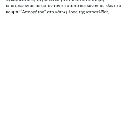
Στατιστικά Athens #JobFestival
επιστρέφοντας σε αυτόν τον ιστότοπο και κάνοντας κλικ στο
κουμπί "Απορρήτου" στο κάτω μέρος της ιστοσελίδας.
2019
Στατιστικά Thessaloniki
#JobFestival 2019
Στατιστικά Athens #JobFestival
2018
Στατιστικά Thessaloniki
#JobFestival 2018
Στατιστικά Athens #JobFestival
2017
Στατιστικά Thessaloniki
#JobFestival 2017
Στατιστικά Athens #JobFestival
2016
Στατιστικά Athens #JobFestival