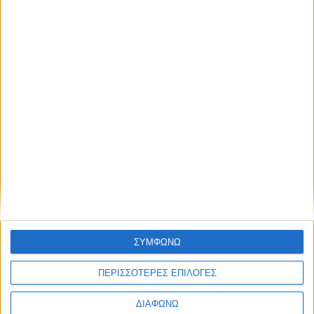
Thessaloniki #JobFestival 2025
Thessaloniki #JobFestival 2024
Athens #JobFestival 2024 (Νοέμβριος)
Athens #JobFestival 2024 (Φεβρουάριος)
Thessaloniki #JobFestival 2023
Thessaloniki #JobFestival 2022
Athens #JobFestival 2022
Thessaloniki #JobFestival 2019 Reborn
Athens #JobFestival 2019
Thessaloniki #JobFestival 2019
Athens #JobFestival 2018
ΣΥΜΦΩΝΩ
Thessaloniki #JobFestival 2018
ΠΕΡΙΣΣΟΤΕΡΕΣ ΕΠΙΛΟΓΕΣ
Athens #JobFestival 2017
ΔΙΑΦΩΝΩ
Τhessaloniki #JobFestival 2017