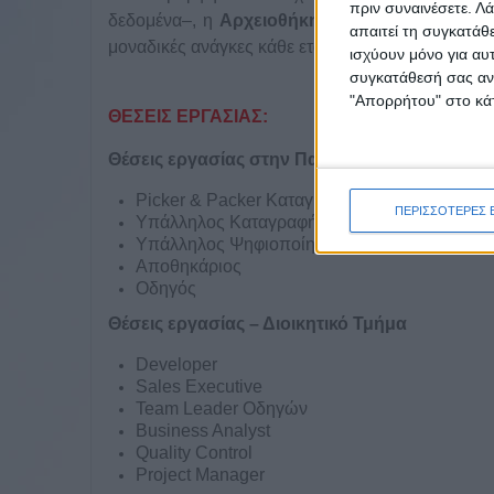
πριν συναινέσετε.
Λά
δεδομένα–, η
Αρχειοθήκη
εργάζεται με τεχνογν
απαιτεί τη συγκατάθ
μοναδικές ανάγκες κάθε εταιρίας.
ισχύουν μόνο για αυ
συγκατάθεσή σας ανά
"Απορρήτου" στο κάτ
ΘΕΣΕΙΣ ΕΡΓΑΣΙΑΣ:
Θέσεις εργασίας στην Παραγωγή
Picker & Packer Καταγραφής
ΠΕΡΙΣΣΟΤΕΡΕΣ 
Υπάλληλος Καταγραφής
Υπάλληλος Ψηφιοποίησης
Αποθηκάριος
Οδηγός
Θέσεις
εργασίας
–
Διοικητικό
Τμήμα
Developer
Sales Executive
Team Leader Οδηγών
Βusiness Analyst
Quality Control
P
roject Manager