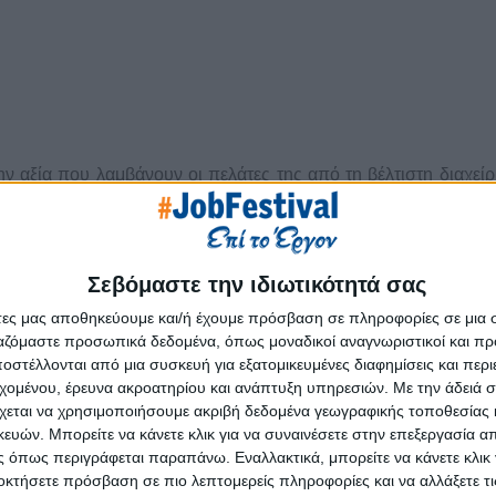
την αξία που λαμβάνουν οι πελάτες της από τη βέλτιστη διαχείρ
 και καινοτομία για τα ευαίσθητα δεδομένα της εταιρίας του 
στη συνεργάτρια για περισσότερες από 250 εταιρίες και οργαν
Σεβόμαστε την ιδιωτικότητά σας
ιευκολύνοντας την πρόσβαση σε αυτήν και βελτιστοποιώντ
άτες μας αποθηκεύουμε και/ή έχουμε πρόσβαση σε πληροφορίες σε μια
ργαζόμαστε προσωπικά δεδομένα, όπως μοναδικοί αναγνωριστικοί και 
στέλλονται από μια συσκευή για εξατομικευμένες διαφημίσεις και περ
με βάση τις πιο προηγμένες τεχνολογικές εφαρμογές και ακολο
εχομένου, έρευνα ακροατηρίου και ανάπτυξη υπηρεσιών.
Με την άδειά σα
κολύνει τη μετάβαση στον ψηφιακό μετασχηματισμό έτσι ώστε οι ε
χεται να χρησιμοποιήσουμε ακριβή δεδομένα γεωγραφικής τοποθεσίας 
την κίνηση των δεδομένων τους και να αποκτούν άμεση πρόσ
ών. Μπορείτε να κάνετε κλικ για να συναινέσετε στην επεξεργασία απ
 όπως περιγράφεται παραπάνω. Εναλλακτικά, μπορείτε να κάνετε κλικ γ
οκτήσετε πρόσβαση σε πιο λεπτομερείς πληροφορίες και να αλλάξετε τι
 αρχεία, ηλεκτρονικά αρχεία, μαγνητικά μέσα και εικονικά