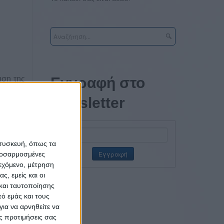
ιση της
Εγγραφή στο
πελάτη,
newsletter
ισμούς,
ας τις
 συσκευή, όπως τα
προσαρμοσμένες
ιεχόμενο, μέτρηση
υθώντας
ς, εμείς και οι
ταιρίες
και ταυτοποίησης
βαση σε
ό εμάς και τους
ια να αρνηθείτε να
ς προτιμήσεις σας
 online