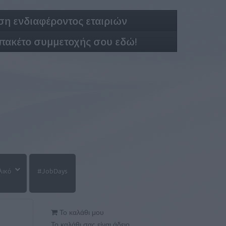
η ενδιαφέροντος εταιριών
 πακέτο συμμετοχής σου εδώ!
λικό
#JobDays
Το καλάθι μου
Το καλάθι σας είναι άδειο.