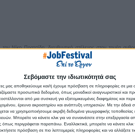
τον Νίκο Πρατσίδη, διευθυντικό στέλεχος στον τομέα ανθ
χειρήσεις (Αθηναϊκή Ζυθοποιία, Νίκη - S/M Μαρινόπουλος, 
γραφείο-boutique με ολοκληρωμένες υπηρεσίες ανθρώπινου δυν
ιρίας-πελάτη.
Σεβόμαστε την ιδιωτικότητά σας
τουργικές θέσεις ανθρώπινου δυναμικού σε μεγάλες εται
άτες μας αποθηκεύουμε και/ή έχουμε πρόσβαση σε πληροφορίες σε μια
εονέκτημα να μπορεί να βλέπει τα πράγματα «και από τις δύο 
ργαζόμαστε προσωπικά δεδομένα, όπως μοναδικοί αναγνωριστικοί και 
όχι μόνο ως σύμβουλος, αλλά και ως outsourcing στέλεχος ανθ
στέλλονται από μια συσκευή για εξατομικευμένες διαφημίσεις και περ
 μέσα τις ιδιαίτερες ανάγκες και τη φιλοσοφία της.
εχομένου, έρευνα ακροατηρίου και ανάπτυξη υπηρεσιών.
Με την άδειά σα
χεται να χρησιμοποιήσουμε ακριβή δεδομένα γεωγραφικής τοποθεσίας 
το κέντρο της Θεσσαλονίκης, κοντά στο λιμάνι της πόλης.
ών. Μπορείτε να κάνετε κλικ για να συναινέσετε στην επεξεργασία απ
 όπως περιγράφεται παραπάνω. Εναλλακτικά, μπορείτε να κάνετε κλικ γ
 εστιάζεται στη βόρεια Ελλάδα, και απλώνεται σε όλη τη χώρα
οκτήσετε πρόσβαση σε πιο λεπτομερείς πληροφορίες και να αλλάξετε τι