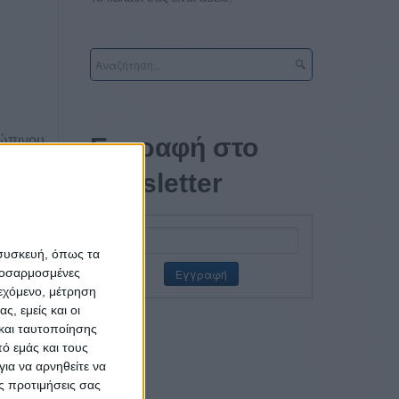
ρώπινου
Εγγραφή στο
Regency
newsletter
αμικού,
ρίες, η
 συσκευή, όπως τα
πλευρές
προσαρμοσμένες
ρώπινου
ιεχόμενο, μέτρηση
ς, εμείς και οι
και ταυτοποίησης
ό εμάς και τους
ια να αρνηθείτε να
, καθώς
ς προτιμήσεις σας