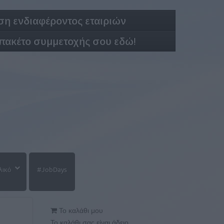
η ενδιαφέροντος εταιριών
 πακέτο συμμετοχής σου εδώ!
λικό
#JobDays
Το καλάθι μου
Το καλάθι σας είναι άδειο.