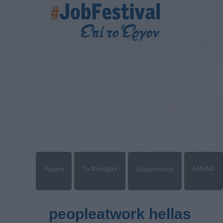
Αρχική
Το Φεστιβάλ
Διοργανωτής
ΑΘΗΝΑ
peopleatwork hellas