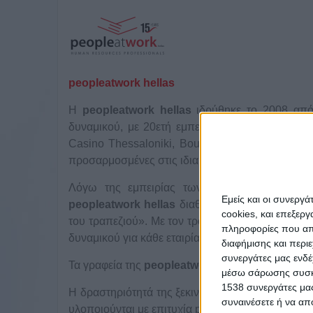
peopleatwork
hellas
Η
peopleatwork
hellas
ιδρύθηκε το 2008 από 
δυναμικού, με 20ετή εμπειρία σε επώνυμες επι
Casino Thessaloniki, Boutari). Αποτελεί ένα 
προσαρμοσμένες στις ιδιαίτερες ανάγκες κάθε ετα
Λόγω της εμπειρίας των στελεχών της σε λει
Εμείς και οι συνεργ
peopleatwork
hellas
διαθέτει το συγκριτικό πλ
cookies, και επεξε
του τραπεζιού». Με τον τρόπο αυτό λειτουργεί 
πληροφορίες που απο
δυναμικού για κάθε εταιρία, το οποίο γνωρίζει από
διαφήμισης και περι
συνεργάτες μας ενδέ
Τα γραφεία της
peopleatwork
hellas
βρίσκονται σ
μέσω σάρωσης συσκευ
1538 συνεργάτες μας
Η δραστηριότητά της ξεκινά από τη Θεσσαλονίκη,
συναινέσετε ή να απ
υλοποιούνται με επιτυχία projects πανελλαδικά.