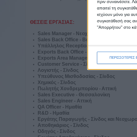
πριν συναινέσετε.
Λά
απαιτεί τη συγκατάθ
ισχύουν μόνο για αυ
συγκατάθεσή σας ανά
ΘΕΣΕΙΣ ΕΡΓΑΣΙΑΣ:
"Απορρήτου" στο κάτ
Sales Manager - Νεοχωρούδα
Sales Back Office - Βασιλούδι
Υπάλληλος Reception - Βασιλούδι
Exports Back Office - Βασιλούδι
Exports Area Manager - Βασιλούδι
ΠΕΡΙΣΣΟΤΕΡΕΣ 
Customer Service - Σίνδος
Λογιστής - Σίνδος
Υπεύθυνος Μισθοδοσίας - Σίνδος
Χημικός - Σίνδος
Πωλητής Χονδρεμπορίου - Αττική
Sales Executive - Θεσσαλονίκη
Sales Engineer - Αττική
QA Officer - Ημαθία
R&D - Ημαθία
Εργάτης Παραγωγής - Σίνδος και Νεοχωρ
Αποθηκάριος - Σίνδος
Οδηγός - Σίνδος