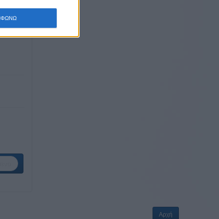
ΜΦΩΝΩ
ενο
Αρχή