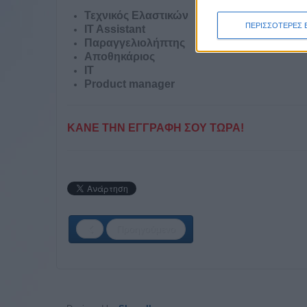
Τεχνικός Ελαστικών
ΠΕΡΙΣΣΟΤΕΡΕΣ 
IT Assistant
Παραγγελιολήπτης
Αποθηκάριος
IT
Product manager
ΚΑΝΕ ΤΗΝ ΕΓΓΡΑΦΗ ΣΟΥ ΤΩΡΑ!
Προηγούμενο