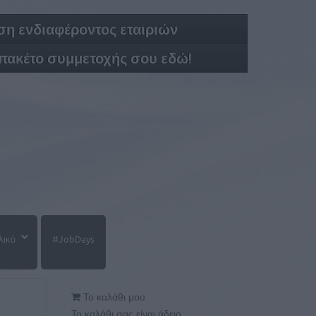
η ενδιαφέροντος εταιριών
 πακέτο συμμετοχής σου εδώ!
λικό
#JobDays
Το καλάθι μου
Το καλάθι σας είναι άδειο.