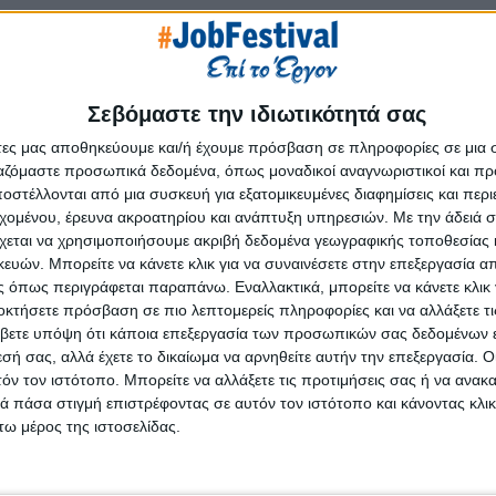
Σεβόμαστε την ιδιωτικότητά σας
άτες μας αποθηκεύουμε και/ή έχουμε πρόσβαση σε πληροφορίες σε μια
ργαζόμαστε προσωπικά δεδομένα, όπως μοναδικοί αναγνωριστικοί και 
ώρο των ελαστικών πάνω από 35 χρόνια. Κατά τη διάρκεια αυ
στέλλονται από μια συσκευή για εξατομικευμένες διαφημίσεις και περ
ντρο διανομής ελαστικών στην Ελλάδα, προσφέροντας εξαιρετικά
εχομένου, έρευνα ακροατηρίου και ανάπτυξη υπηρεσιών.
Με την άδειά σα
 της.
χεται να χρησιμοποιήσουμε ακριβή δεδομένα γεωγραφικής τοποθεσίας 
ών. Μπορείτε να κάνετε κλικ για να συναινέσετε στην επεξεργασία απ
ρίνεια, τη δημιουργία αμοιβαίας εμπιστοσύνης και κινήτρων γ
 όπως περιγράφεται παραπάνω. Εναλλακτικά, μπορείτε να κάνετε κλικ γ
οκτήσετε πρόσβαση σε πιο λεπτομερείς πληροφορίες και να αλλάξετε τι
βετε υπόψη ότι κάποια επεξεργασία των προσωπικών σας δεδομένων ε
ποκλειστικής διάθεσης από τις μεγαλύτερες κατασκευάστριες ε
εσή σας, αλλά έχετε το δικαίωμα να αρνηθείτε αυτήν την επεξεργασία. 
ar, MRL, καθώς επίσης όλες τις επώνυμες μάρκες ελαστικώ
τόν τον ιστότοπο. Μπορείτε να αλλάξετε τις προτιμήσεις σας ή να ανακα
nlop κ.λπ.
 πάσα στιγμή επιστρέφοντας σε αυτόν τον ιστότοπο και κάνοντας κλι
ω μέρος της ιστοσελίδας.