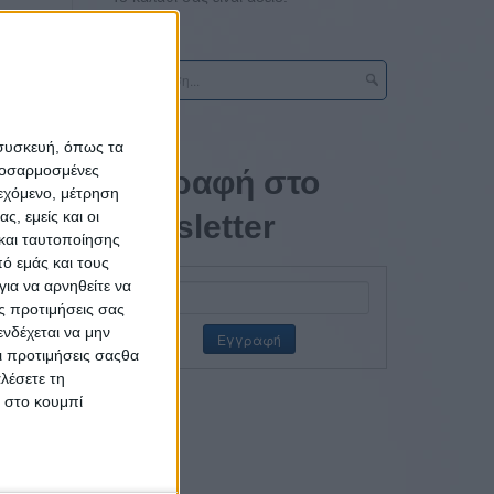
 συσκευή, όπως τα
προσαρμοσμένες
τών των
Εγγραφή στο
ιεχόμενο, μέτρηση
 μεγάλη
ς, εμείς και οι
newsletter
και ταυτοποίησης
ό εμάς και τους
ια τους
ια να αρνηθείτε να
ς προτιμήσεις σας
νδέχεται να μην
ταιρίες
Οι προτιμήσεις σαςθα
ν, όπως
λέσετε τη
κ στο κουμπί