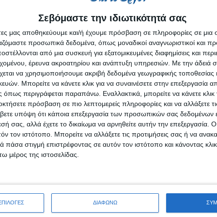
Σεβόμαστε την ιδιωτικότητά σας
άτες μας αποθηκεύουμε και/ή έχουμε πρόσβαση σε πληροφορίες σε μια
ργαζόμαστε προσωπικά δεδομένα, όπως μοναδικοί αναγνωριστικοί και 
στέλλονται από μια συσκευή για εξατομικευμένες διαφημίσεις και περ
εχομένου, έρευνα ακροατηρίου και ανάπτυξη υπηρεσιών.
Με την άδειά σα
χεται να χρησιμοποιήσουμε ακριβή δεδομένα γεωγραφικής τοποθεσίας 
It was founded in 2016 in Thessaloniki and it is a
subsidiary 
ών. Μπορείτε να κάνετε κλικ για να συναινέσετε στην επεξεργασία απ
e in IT technologies in Germany.
 όπως περιγράφεται παραπάνω. Εναλλακτικά, μπορείτε να κάνετε κλικ γ
 the areas of IT outsourcing, Cloud Services, and
Network & Se
οκτήσετε πρόσβαση σε πιο λεπτομερείς πληροφορίες και να αλλάξετε τι
powerful IT infrastructure that relies on noris network's ow
βετε υπόψη ότι κάποια επεξεργασία των προσωπικών σας δεδομένων ε
ity data centers which are located in Nuremberg and Muni
εσή σας, αλλά έχετε το δικαίωμα να αρνηθείτε αυτήν την επεξεργασία. 
τόν τον ιστότοπο. Μπορείτε να αλλάξετε τις προτιμήσεις σας ή να ανακα
T infrastructure, while its vision is to become the best provi
 πάσα στιγμή επιστρέφοντας σε αυτόν τον ιστότοπο και κάνοντας κλι
ω μέρος της ιστοσελίδας.
ΕΠΙΛΟΓΕΣ
ΔΙΑΦΩΝΩ
ΣΥ