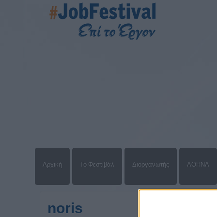
Αρχική
Το Φεστιβάλ
Διοργανωτής
ΑΘΗΝΑ
noris