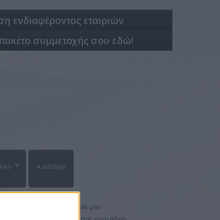
η ενδιαφέροντος εταιριών
 πακέτο συμμετοχής σου εδώ!
λικό
#JobDays
Το καλάθι μου
Το καλάθι σας είναι άδειο.