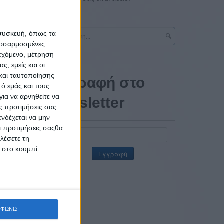
 συσκευή, όπως τα
προσαρμοσμένες
ιεχόμενο, μέτρηση
ς, εμείς και οι
και ταυτοποίησης
of noris
Εγγραφή στο
ό εμάς και τους
ια να αρνηθείτε να
newsletter
curity.
ς προτιμήσεις σας
n high-
νδέχεται να μην
ch. The
Οι προτιμήσεις σαςθα
λέσετε τη
der for
κ στο κουμπί
ΜΦΩΝΩ